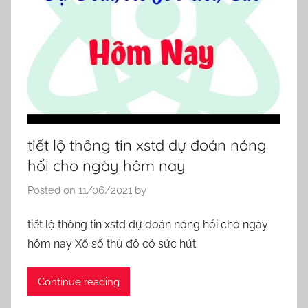
tiết lộ thông tin xstd dự đoán nóng
hổi cho ngày hôm nay
Posted on
11/06/2021
by
tiết lộ thông tin xstd dự đoán nóng hổi cho ngày
hôm nay Xổ số thủ đô có sức hút
Continue reading