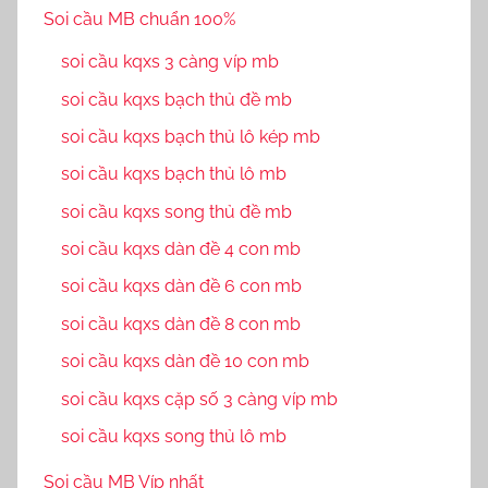
Soi cầu MB chuẩn 100%
soi cầu kqxs 3 càng víp mb
soi cầu kqxs bạch thủ đề mb
soi cầu kqxs bạch thủ lô kép mb
soi cầu kqxs bạch thủ lô mb
soi cầu kqxs song thủ đề mb
soi cầu kqxs dàn đề 4 con mb
soi cầu kqxs dàn đề 6 con mb
soi cầu kqxs dàn đề 8 con mb
soi cầu kqxs dàn đề 10 con mb
soi cầu kqxs cặp số 3 càng víp mb
soi cầu kqxs song thủ lô mb
Soi cầu MB Víp nhất