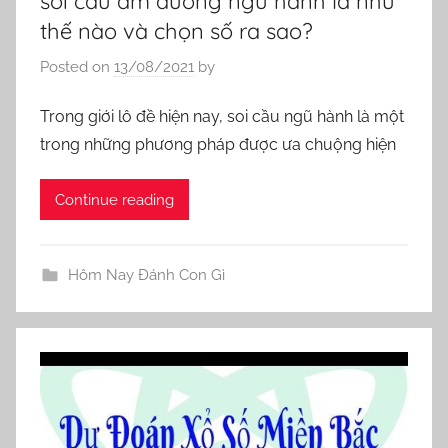
soi cầu âm dương ngũ hành là như
thế nào và chọn số ra sao?
Posted on
13/08/2021
by
Trong giới lô đề hiện nay, soi cầu ngũ hành là một
trong những phương pháp được ưa chuộng hiện
Continue reading
Hôm Nay Đánh Con Gì