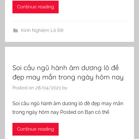
Continue reading
Kinh Nghiệm Lô Đề
Soi cầu ngũ hành âm dương lô đề
đẹp may mắn trong ngày hôm nay
Posted on
28/04/2021
by
Soi cầu ngũ hành âm dương lô đề đẹp may mắn
trong ngày hôm nay Posted on Bạn có thể
Continue reading