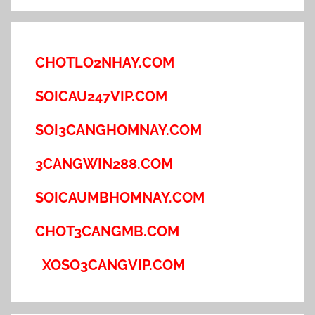
CHOTLO2NHAY.COM
SOICAU247VIP.COM
SOI3CANGHOMNAY.COM
3CANGWIN288.COM
SOICAUMBHOMNAY.COM
CHOT3CANGMB.COM
XOSO3CANGVIP.COM