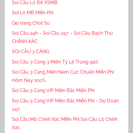
Soi Cầu Lô Đề XSMB
Soi Lô MB Miễn Phí
Gio Vang Chot So
Soi Cầu 24h – Soi Cầu 247 – Soi Cầu Bạch Thủ
CHÍNH XÁC
SOI CẦU 3 CÀNG
Soi Cầu 3 Càng 3 Miền Tỷ Lệ Trúng 99%
Soi Cầu 3 Càng Miền Nam Cực Chuẩn Miễn Phí
Hôm Nay 100%
Soi Cầu 3 Càng VIP Miền Bắc Miễn Phí
Soi Cầu 3 Càng VIP Miền Bắc Miễn Phí – Dự Đoán
247
Soi Cầu Mb Chính Xác Miễn Phí Soi Cầu Lô Chính
Xác