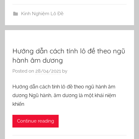
Kinh Nghiệm Lô Đề
Hướng dẫn cách tính lô đề theo ngũ
hành âm dương
Posted on
28/04/2021
by
Hướng dẫn cách tính lô đề theo ngũ hành âm
dương Ngũ hành, âm dương là một khái niệm
khiến
Continue reading