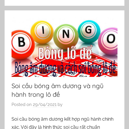
Soi cầu bóng âm dương và ngũ
hành trong lô đề
Posted on
29/04/2021
by
Soi cầu bóng âm dương kết hợp ngũ hành chính
xác. Với đây là hình thức soi cầu rất chuẩn