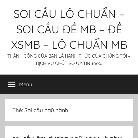
Skip
SOI CẦU LÔ CHUẨN –
to
content
SOI CẦU ĐỀ MB – ĐỀ
XSMB – LÔ CHUẨN MB
THÀNH CÔNG CỦA BẠN LÀ HẠNH PHÚC CỦA CHÚNG TÔI –
DỊCH VỤ CHỐT SỐ UY TÍN 100%
Menu
Thẻ:
Soi cầu ngũ hành