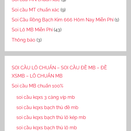
Soi cầu MT chuẩn xác
(9)
Soi Cầu Rồng Bạch Kim 666 Hôm Nay Miễn Phí
(1)
Soi Lô MB Miễn Phí
(43)
Thông báo
(3)
SOI CẦU LÔ CHUẨN – SOI CẦU ĐỀ MB – ĐỀ
XSMB – LÔ CHUẨN MB
Soi cầu MB chuẩn 100%
soi cầu kqxs 3 càng víp mb
soi cầu kqxs bạch thủ đề mb
soi cầu kqxs bạch thủ lô kép mb
soi cầu kqxs bạch thủ lô mb