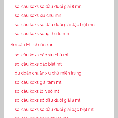
soi cầu kqxs sớ đầu đuôi giải 8 mn
soi cầu kqxs xíu chủ mn
soi cầu kqxs sớ đầu đuôi giải đặc biệt mn
soi cầu kqxs song thủ lô mn
Soi cầu MT chuẩn xác
soi cầu kqxs cặp xíu chủ mt
soi cầu kqxs đặc biệt mt
dự đoán chuẩn xíu chủ miền trung
soi cầu kqxs giải tám mt
soi cầu kqxs lô 3 số mt
soi cầu kqxs sớ đầu đuôi giải 8 mt
soi cầu kqxs sớ đầu đuôi giải đặc biệt mt