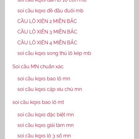
soi cầu kqxs đề đầu đuôi mb
CẦU LÔ XIÊN 2 MIỀN BẮC
CẦU LÔ XIÊN 3 MIỀN BẮC
CẦU LÔ XIÊN 4 MIỀN BẮC
soi cầu kqxs song thủ lô kép mb
Soi cầu MN chuẩn xác
soi cầu kqxs bao lô mn
soi cầu kqxs cặp xíu chủ mn
soi cầu kqxs bao lô mt
soi cầu kqxs đặc biệt mn
soi cầu kqxs giải tám mn
soi cầu kqxs lô 3 số mn