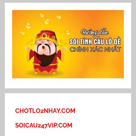
CHOTLO2NHAY.COM
SOICAU247VIP.COM