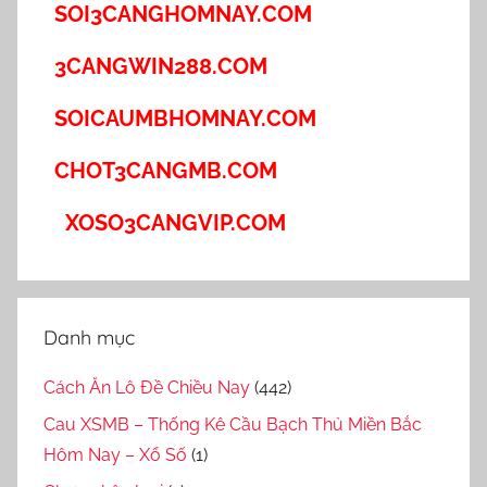
SOI3CANGHOMNAY.COM
3CANGWIN288.COM
SOICAUMBHOMNAY.COM
CHOT3CANGMB.COM
XOSO3CANGVIP.COM
Danh mục
Cách Ăn Lô Đề Chiều Nay
(442)
Cau XSMB – Thống Kê Cầu Bạch Thủ Miền Bắc
Hôm Nay – Xổ Số
(1)