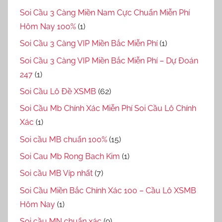
Soi Cầu 3 Càng Miền Nam Cực Chuẩn Miễn Phí
Hôm Nay 100%
(1)
Soi Cầu 3 Càng VIP Miền Bắc Miễn Phí
(1)
Soi Cầu 3 Càng VIP Miền Bắc Miễn Phí – Dự Đoán
247
(1)
Soi Cầu Lô Đề XSMB
(62)
Soi Cầu Mb Chính Xác Miễn Phí Soi Cầu Lô Chính
Xác
(1)
Soi cầu MB chuẩn 100%
(15)
Soi Cau Mb Rong Bach Kim
(1)
Soi cầu MB Víp nhất
(7)
Soi Cầu Miền Bắc Chính Xác 100 – Cầu Lô XSMB
Hôm Nay
(1)
Soi cầu MN chuẩn xác
(9)