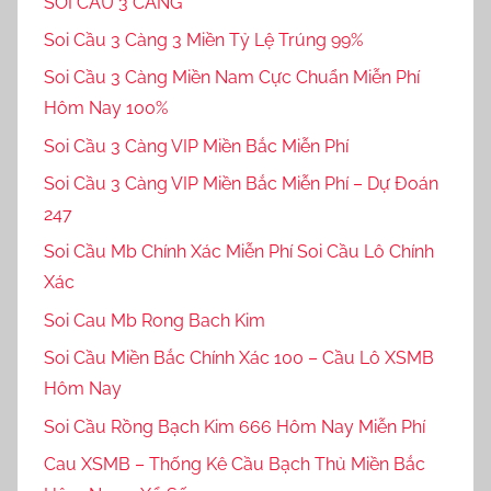
SOI CẦU 3 CÀNG
Soi Cầu 3 Càng 3 Miền Tỷ Lệ Trúng 99%
Soi Cầu 3 Càng Miền Nam Cực Chuẩn Miễn Phí
Hôm Nay 100%
Soi Cầu 3 Càng VIP Miền Bắc Miễn Phí
Soi Cầu 3 Càng VIP Miền Bắc Miễn Phí – Dự Đoán
247
Soi Cầu Mb Chính Xác Miễn Phí Soi Cầu Lô Chính
Xác
Soi Cau Mb Rong Bach Kim
Soi Cầu Miền Bắc Chính Xác 100 – Cầu Lô XSMB
Hôm Nay
Soi Cầu Rồng Bạch Kim 666 Hôm Nay Miễn Phí
Cau XSMB – Thống Kê Cầu Bạch Thủ Miền Bắc