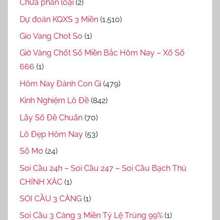
Chưa phân loại
(2)
Dự đoán KQXS 3 Miền
(1.510)
Gio Vang Chot So
(1)
Giờ Vàng Chốt Số Miền Bắc Hôm Nay – Xổ Số
666
(1)
Hôm Nay Đánh Con Gì
(479)
Kinh Nghiệm Lô Đề
(842)
Lấy Số Đề Chuẩn
(70)
Lô Đẹp Hôm Nay
(53)
Sổ Mơ
(24)
Soi Cầu 24h – Soi Cầu 247 – Soi Cầu Bạch Thủ
CHÍNH XÁC
(1)
SOI CẦU 3 CÀNG
(1)
Soi Cầu 3 Càng 3 Miền Tỷ Lệ Trúng 99%
(1)