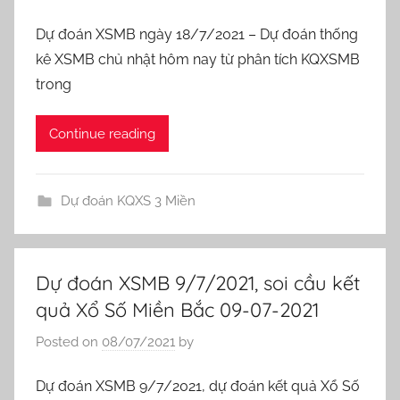
Dự đoán XSMB ngày 18/7/2021 – Dự đoán thống
kê XSMB chủ nhật hôm nay từ phân tích KQXSMB
trong
Continue reading
Dự đoán KQXS 3 Miền
Dự đoán XSMB 9/7/2021, soi cầu kết
quả Xổ Số Miền Bắc 09-07-2021
Posted on
08/07/2021
by
Dự đoán XSMB 9/7/2021, dự đoán kết quả Xổ Số