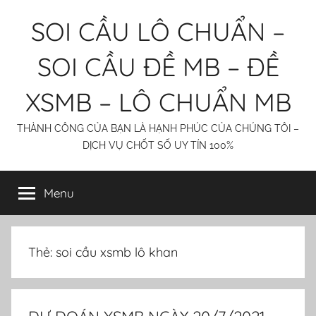
Skip
SOI CẦU LÔ CHUẨN –
to
content
SOI CẦU ĐỀ MB – ĐỀ
XSMB – LÔ CHUẨN MB
THÀNH CÔNG CỦA BẠN LÀ HẠNH PHÚC CỦA CHÚNG TÔI –
DỊCH VỤ CHỐT SỐ UY TÍN 100%
Menu
Thẻ:
soi cầu xsmb lô khan