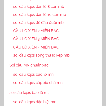
soi cầu kqxs dàn lô 8 con mb
soi cầu kqxs dàn lô 10 con mb
soi cầu kqxs đề đầu đuôi mb
CẦU LÔ XIÊN 2 MIỀN BẮC
CẦU LÔ XIÊN 3 MIỀN BẮC
CẦU LÔ XIÊN 4 MIỀN BẮC
soi cầu kqxs song thủ lô kép mb
Soi cầu MN chuẩn xác
soi cầu kqxs bao lô mn
soi cầu kqxs cặp xíu chủ mn
soi cầu kqxs bao lô mt
soi cầu kqxs đặc biệt mn