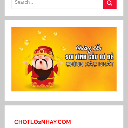
CHOTLO2NHAY.COM