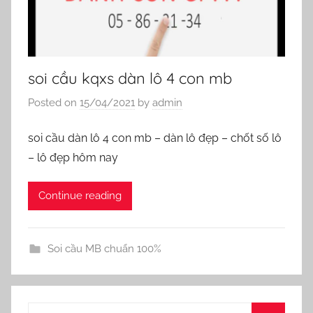
soi cầu kqxs dàn lô 4 con mb
Posted on
15/04/2021
by
admin
soi cầu dàn lô 4 con mb – dàn lô đẹp – chốt số lô
– lô đẹp hôm nay
Continue reading
Soi cầu MB chuẩn 100%