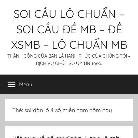
Skip
SOI CẦU LÔ CHUẨN –
to
content
SOI CẦU ĐỀ MB – ĐỀ
XSMB – LÔ CHUẨN MB
THÀNH CÔNG CỦA BẠN LÀ HẠNH PHÚC CỦA CHÚNG TÔI –
DỊCH VỤ CHỐT SỐ UY TÍN 100%
Menu
Thẻ:
soi dàn lô 4 số miền nam hôm nay