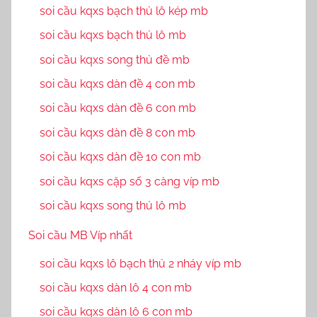
soi cầu kqxs bạch thủ lô kép mb
soi cầu kqxs bạch thủ lô mb
soi cầu kqxs song thủ đề mb
soi cầu kqxs dàn đề 4 con mb
soi cầu kqxs dàn đề 6 con mb
soi cầu kqxs dàn đề 8 con mb
soi cầu kqxs dàn đề 10 con mb
soi cầu kqxs cặp số 3 càng víp mb
soi cầu kqxs song thủ lô mb
Soi cầu MB Víp nhất
soi cầu kqxs lô bạch thủ 2 nháy víp mb
soi cầu kqxs dàn lô 4 con mb
soi cầu kqxs dàn lô 6 con mb