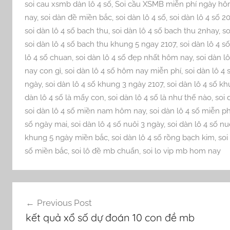
soi cau xsmb dàn lô 4 số
,
Soi cầu XSMB miễn phí ngày hô
nay
,
soi dàn đề miền bắc
,
soi dàn lô 4 số
,
soi dàn lô 4 số 2
soi dàn lô 4 số bach thu
,
soi dàn lô 4 số bach thu 2nhay
,
so
soi dàn lô 4 số bach thu khung 5 ngay 2107
,
soi dàn lô 4 s
lô 4 số chuan
,
soi dàn lô 4 số đẹp nhất hôm nay
,
soi dàn l
nay con gì
,
soi dàn lô 4 số hôm nay miễn phí
,
soi dàn lô 4 
ngày
,
soi dàn lô 4 số khung 3 ngày 2107
,
soi dàn lô 4 số k
dàn lô 4 số là mấy con
,
soi dàn lô 4 số là như thế nào
,
soi 
soi dàn lô 4 số miền nam hôm nay
,
soi dàn lô 4 số miễn ph
số ngày mai
,
soi dàn lô 4 số nuôi 3 ngày
,
soi dàn lô 4 số n
khung 5 ngày miền bắc
,
soi dàn lô 4 số rồng bạch kim
,
soi
số miền bắc
,
soi lô đề mb chuẩn
,
soi lo vip mb hom nay
Điều
Previous Post
hướng
kết quả xổ số dự đoán 10 con đề mb
bài