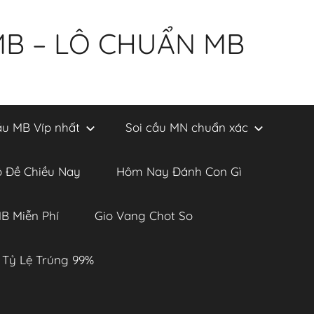
SMB – LÔ CHUẨN MB
ầu MB Víp nhất
Soi cầu MN chuẩn xác
ô Đề Chiều Nay
Hôm Nay Đánh Con Gì
MB Miễn Phí
Gio Vang Chot So
 Tỷ Lệ Trúng 99%