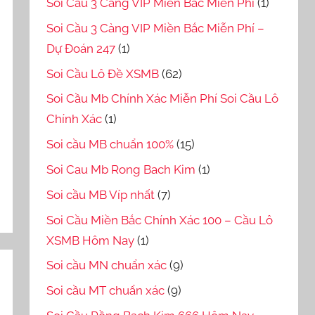
Soi Cầu 3 Càng VIP Miền Bắc Miễn Phí
(1)
Soi Cầu 3 Càng VIP Miền Bắc Miễn Phí –
Dự Đoán 247
(1)
Soi Cầu Lô Đề XSMB
(62)
Soi Cầu Mb Chính Xác Miễn Phí Soi Cầu Lô
Chính Xác
(1)
Soi cầu MB chuẩn 100%
(15)
Soi Cau Mb Rong Bach Kim
(1)
Soi cầu MB Víp nhất
(7)
Soi Cầu Miền Bắc Chính Xác 100 – Cầu Lô
XSMB Hôm Nay
(1)
Soi cầu MN chuẩn xác
(9)
Soi cầu MT chuẩn xác
(9)