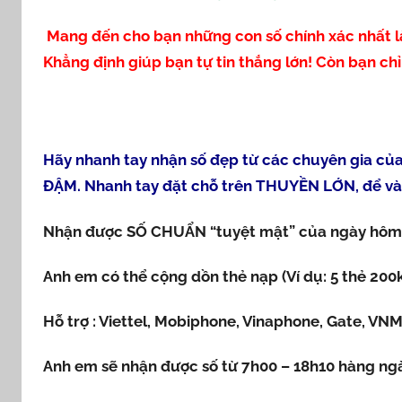
Mang đến cho bạn những con số chính xác nhất là
Khẳng định giúp bạn tự tin thắng lớn! Còn bạn chỉ
Hãy nhanh tay nhận số đẹp từ các chuyên gia củ
ĐẬM. Nhanh tay đặt chỗ trên THUYỀN LỚN, để vào
Nhận được SỐ CHUẨN “tuyệt mật” của ngày hôm 
Anh em có thể cộng dồn thẻ nạp (Ví dụ: 5 thẻ 200k
Hỗ trợ : Viettel, Mobiphone, Vinaphone, Gate, VN
Anh em sẽ nhận được số từ 7h00 – 18h10 hàng ng