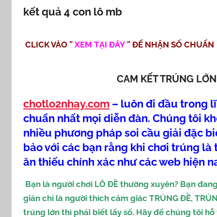
kết quả 4 con lô mb
CLICK VÀO ”
XEM TẠI ĐÂY
” ĐỂ NHẬN SỐ CHUẨN
CAM KẾT TRÚNG LỚN 
chotlo2nhay.com
– luôn đi đầu trong 
chuẩn nhất mọi diễn đàn. Chúng tôi kh
nhiều phương pháp soi cầu giải đặc bi
bảo với các bạn rằng khi chơi trúng là
ăn thiếu chính xác như các web hiện nay
Bạn là người chơi
LÔ ĐỀ
thường xuyên? Bạn đang 
giản chỉ là người thích cảm giác
TRÚNG ĐỀ, TRÚ
trúng lớn thì phải biết lấy số. Hãy để chúng tôi h