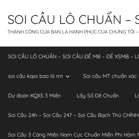
Skip
to
SOI CẦU LÔ CHUẨN – 
content
THÀNH CÔNG CỦA BẠN LÀ HẠNH PHÚC CỦA CHÚNG TÔI – D
SOI CẦU LÔ CHUẨN – SOI CẦU ĐỀ MB – ĐỀ XSMB – 
soi cầu kqxs bao lô mt
Soi cầu MT chuẩn xác
Dự đoán KQXS 3 Miền
Lấy Số Đề Chuẩn
L
Soi Cầu 24h – Soi Cầu 247 – Soi Cầu Bạch Thủ CHÍN
Soi Cầu 3 Càng Miền Nam Cực Chuẩn Miễn Phí Hôm 