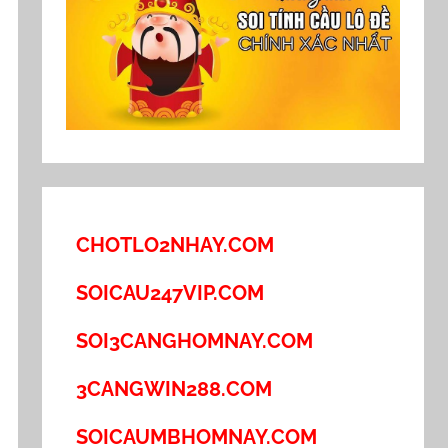
CHOTLO2NHAY.COM
SOICAU247VIP.COM
SOI3CANGHOMNAY.COM
3CANGWIN288.COM
SOICAUMBHOMNAY.COM