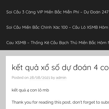
Soi Cầu 3 Càng VIP Miền Bắc Miễn Phí – Dự Đoán 247
Soi Cầu Miền Bắc Chính Xác 100 – Cầu Lô XSMB Hôm
Cau XSMB – Thống Kê Cầu Bạch Thủ Miền Bắc Hôm 
kết quả xổ số dự đoán 4 c
Posted on
28/08/2021
by
admin
kết quả 4 con lô mb
Thank you for reading this post, don't forget to sub