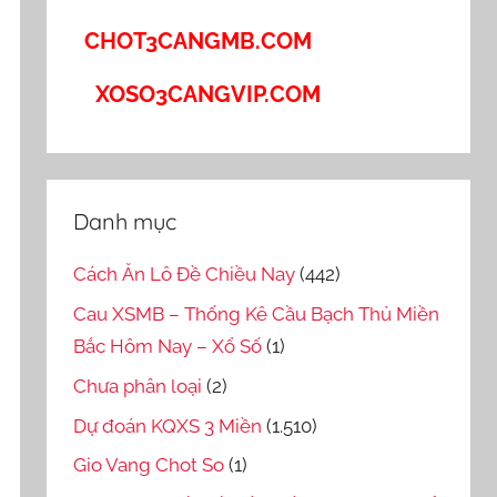
CHOT3CANGMB.COM
XOSO3CANGVIP.COM
Danh mục
Cách Ăn Lô Đề Chiều Nay
(442)
Cau XSMB – Thống Kê Cầu Bạch Thủ Miền
Bắc Hôm Nay – Xổ Số
(1)
Chưa phân loại
(2)
Dự đoán KQXS 3 Miền
(1.510)
Gio Vang Chot So
(1)