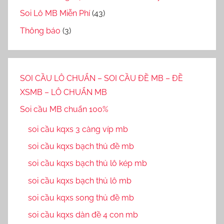
Soi Lô MB Miễn Phí
(43)
Thông báo
(3)
SOI CẦU LÔ CHUẨN – SOI CẦU ĐỀ MB – ĐỀ
XSMB – LÔ CHUẨN MB
Soi cầu MB chuẩn 100%
soi cầu kqxs 3 càng víp mb
soi cầu kqxs bạch thủ đề mb
soi cầu kqxs bạch thủ lô kép mb
soi cầu kqxs bạch thủ lô mb
soi cầu kqxs song thủ đề mb
soi cầu kqxs dàn đề 4 con mb