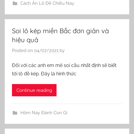
Cách Ăn Lô Đề Chiều Nay
Soi lô kép miền Bắc đơn giản và
hiệu quả
Posted on
04/07/2021
by
Đối với các anh em mê soi cầu nhất định sẽ biết
tới lô đề kép. Đây là hình thức
Continue reading
Hôm Nay Đánh Con Gì