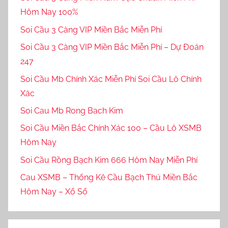
Hôm Nay 100%
Soi Cầu 3 Càng VIP Miền Bắc Miễn Phí
Soi Cầu 3 Càng VIP Miền Bắc Miễn Phí – Dự Đoán
247
Soi Cầu Mb Chính Xác Miễn Phí Soi Cầu Lô Chính
Xác
Soi Cau Mb Rong Bach Kim
Soi Cầu Miền Bắc Chính Xác 100 – Cầu Lô XSMB
Hôm Nay
Soi Cầu Rồng Bạch Kim 666 Hôm Nay Miễn Phí
Cau XSMB – Thống Kê Cầu Bạch Thủ Miền Bắc
Hôm Nay – Xổ Số