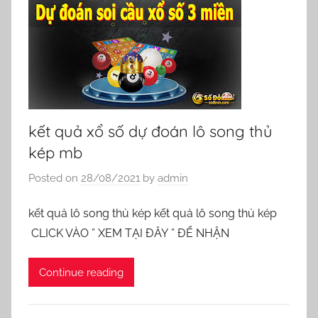
kết quả xổ số dự đoán lô song thủ
kép mb
Posted on
28/08/2021
by
admin
kết quả lô song thủ kép kết quả lô song thủ kép
CLICK VÀO ” XEM TẠI ĐÂY ” ĐỂ NHẬN
Continue reading