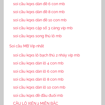
soi cầu kqxs dàn đề 6 con mb
soi cầu kqxs dàn đề 8 con mb
soi cầu kqxs dàn đề 10 con mb
soi cầu kqxs cặp số 3 càng víp mb
soi cầu kqxs song thủ lô mb
Soi cầu MB Víp nhất
soi cầu kqxs lô bạch thủ 2 nháy víp mb
soi cầu kqxs dàn lô 4 con mb
soi cầu kqxs dàn lô 6 con mb
soi cầu kqxs dàn lô 8 con mb
soi cầu kqxs dàn lô 10 con mb
soi cầu kqxs đề đầu đuôi mb
CẦU LÔ XIÊN 2 MIỀN BẮC