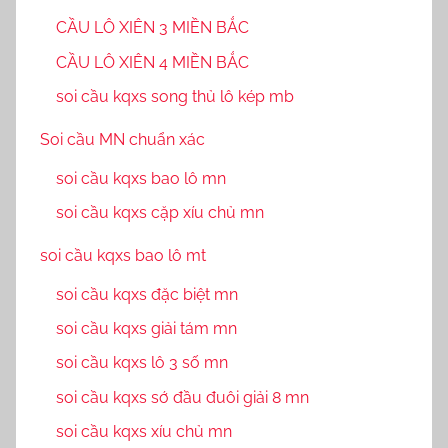
CẦU LÔ XIÊN 3 MIỀN BẮC
CẦU LÔ XIÊN 4 MIỀN BẮC
soi cầu kqxs song thủ lô kép mb
Soi cầu MN chuẩn xác
soi cầu kqxs bao lô mn
soi cầu kqxs cặp xíu chủ mn
soi cầu kqxs bao lô mt
soi cầu kqxs đặc biệt mn
soi cầu kqxs giải tám mn
soi cầu kqxs lô 3 số mn
soi cầu kqxs sớ đầu đuôi giải 8 mn
soi cầu kqxs xíu chủ mn