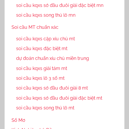
soi cầu kqxs sớ đầu đuôi giải đặc biệt mn
soi cầu kqxs song thủ lô mn
Soi cầu MT chuẩn xác
soi cầu kqxs cặp xíu chủ mt
soi cầu kqxs đặc biệt mt
dự đoán chuẩn xíu chủ miền trung
soi cầu kqxs giải tám mt
soi cầu kqxs lô 3 số mt
soi cầu kqxs sớ đầu đuôi giải 8 mt
soi cầu kqxs sớ đầu đuôi giải đặc biệt mt
soi cầu kqxs song thủ lô mt
Sổ Mơ