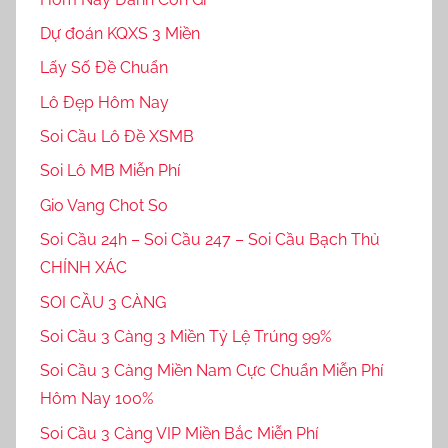
Dự đoán KQXS 3 Miền
Lấy Số Đề Chuẩn
Lô Đẹp Hôm Nay
Soi Cầu Lô Đề XSMB
Soi Lô MB Miễn Phí
Gio Vang Chot So
Soi Cầu 24h – Soi Cầu 247 – Soi Cầu Bạch Thủ
CHÍNH XÁC
SOI CẦU 3 CÀNG
Soi Cầu 3 Càng 3 Miền Tỷ Lệ Trúng 99%
Soi Cầu 3 Càng Miền Nam Cực Chuẩn Miễn Phí
Hôm Nay 100%
Soi Cầu 3 Càng VIP Miền Bắc Miễn Phí