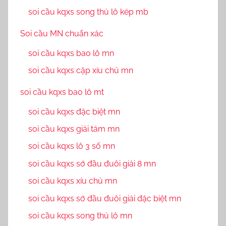
soi cầu kqxs song thủ lô kép mb
Soi cầu MN chuẩn xác
soi cầu kqxs bao lô mn
soi cầu kqxs cặp xíu chủ mn
soi cầu kqxs bao lô mt
soi cầu kqxs đặc biệt mn
soi cầu kqxs giải tám mn
soi cầu kqxs lô 3 số mn
soi cầu kqxs sớ đầu đuôi giải 8 mn
soi cầu kqxs xíu chủ mn
soi cầu kqxs sớ đầu đuôi giải đặc biệt mn
soi cầu kqxs song thủ lô mn