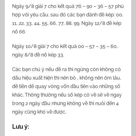
Ngày 9/8 giải 7 cho kết quả 76 – 90 – 36 – 57 phù
hợp với yêu cầu. sau đó các bạn đánh đề kép: 00,
11, 22, 33, 44, 55, 66, 77, 88, 99. Ngày 12/8 đề kép
nổ 66
Ngày 10/8 giải 7 cho kết quả 00 – 57 – 35 – 60,
ngày 8/8 đề nổ kép 33.
Các bạn chú ý nếu đề ra thì ngừng còn không có
dấu hiệu xuất hiện thì nên bỏ , không nên ôm lâu,
để tiền để quay vòng vốn đầu tiên vào những số
khác. Thông thường nếu số kép có về sẽ về ngay
trong 2 ngày đầu nhưng không về thì nuôi đến 4
ngày cũng khó về được.
Lưu ý: