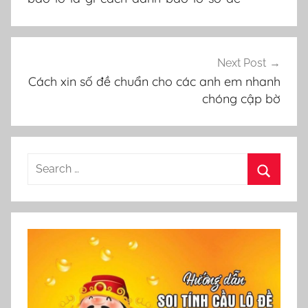
bài
viết
Next Post
Cách xin số đề chuẩn cho các anh em nhanh
chóng cập bờ