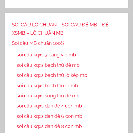
SOI CẦU LÔ CHUẨN – SOI CẦU ĐỀ MB – ĐỀ
XSMB – LÔ CHUẨN MB
Soi cầu MB chuẩn 100%
soi cầu kqxs 3 càng víp mb
soi cầu kqxs bạch thủ đề mb
soi cầu kqxs bạch thủ lô kép mb
soi cầu kqxs bạch thủ lô mb
soi cầu kqxs song thủ đề mb
soi cầu kqxs dàn đề 4 con mb
soi cầu kqxs dàn đề 6 con mb
soi cầu kqxs dàn đề 8 con mb