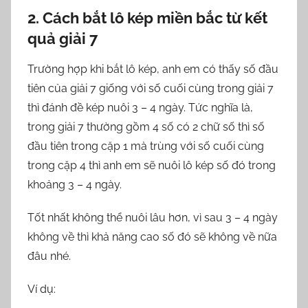
2. Cách bắt lô kép miền bắc từ kết
quả giải 7
Trường hợp khi bắt lô kép, anh em có thấy số đầu
tiên của giải 7 giống với số cuối cùng trong giải 7
thì đánh đề kép nuôi 3 – 4 ngày. Tức nghĩa là,
trong giải 7 thường gồm 4 số có 2 chữ số thì số
đầu tiên trong cặp 1 mà trùng với số cuối cùng
trong cặp 4 thì anh em sẽ nuôi lô kép số đó trong
khoảng 3 – 4 ngày.
Tốt nhất không thể nuôi lâu hơn, vì sau 3 – 4 ngày
không về thì khả năng cao số đó sẽ không về nữa
đâu nhé.
Ví dụ: