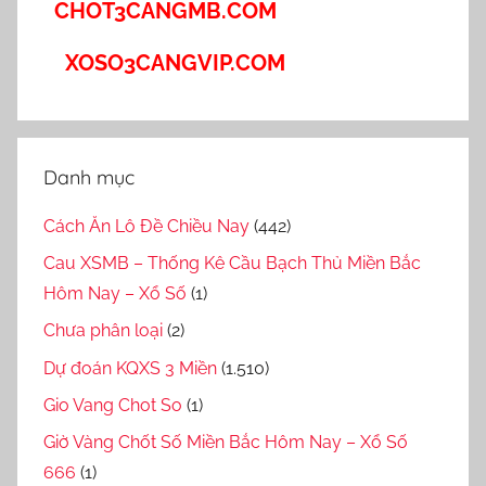
CHOT3CANGMB.COM
XOSO3CANGVIP.COM
Danh mục
Cách Ăn Lô Đề Chiều Nay
(442)
Cau XSMB – Thống Kê Cầu Bạch Thủ Miền Bắc
Hôm Nay – Xổ Số
(1)
Chưa phân loại
(2)
Dự đoán KQXS 3 Miền
(1.510)
Gio Vang Chot So
(1)
Giờ Vàng Chốt Số Miền Bắc Hôm Nay – Xổ Số
666
(1)