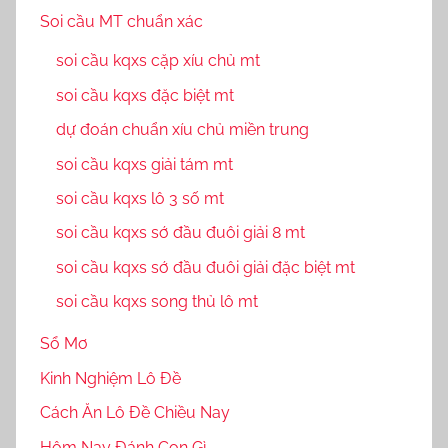
Soi cầu MT chuẩn xác
soi cầu kqxs cặp xíu chủ mt
soi cầu kqxs đặc biệt mt
dự đoán chuẩn xíu chủ miền trung
soi cầu kqxs giải tám mt
soi cầu kqxs lô 3 số mt
soi cầu kqxs sớ đầu đuôi giải 8 mt
soi cầu kqxs sớ đầu đuôi giải đặc biệt mt
soi cầu kqxs song thủ lô mt
Sổ Mơ
Kinh Nghiệm Lô Đề
Cách Ăn Lô Đề Chiều Nay
Hôm Nay Đánh Con Gì