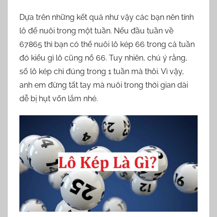
Dựa trên những kết quả như vậy các bạn nên tính
lô để nuôi trong một tuần. Nếu đầu tuần về
67865 thì bạn có thể nuôi lô kép 66 trong cả tuần
đó kiểu gì lô cũng nổ 66. Tuy nhiên, chú ý rằng,
số lô kép chỉ đúng trong 1 tuần mà thôi. Vì vậy,
anh em đừng tất tay mà nuôi trong thời gian dài
dễ bị hụt vốn lắm nhé.