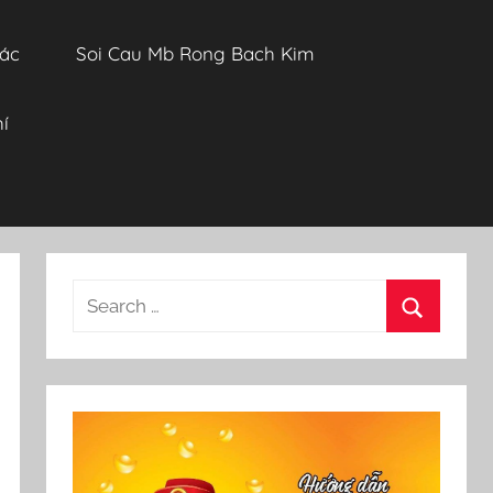
Xác
Soi Cau Mb Rong Bach Kim
í