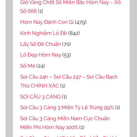
Giờ Vàng Chốt Số Miền Bắc Hôm Nay – Xổ
Số 666
(1)
Hôm Nay Đánh Con Gì
(479)
Kinh Nghiệm Lô Đề
(842)
Lấy Số Đề Chuẩn
(70)
Lô Đẹp Hôm Nay
(53)
Sổ Mơ
(24)
Soi Cầu 24h – Soi Cầu 247 – Soi Cầu Bạch
Thủ CHÍNH XÁC
(1)
SOI CẦU 3 CÀNG
(1)
Soi Cầu 3 Càng 3 Miền Tỷ Lệ Trúng 99%
(1)
Soi Cầu 3 Càng Miền Nam Cực Chuẩn
Miễn Phí Hôm Nay 100%
(1)