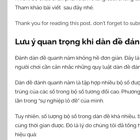
Tham khảo bài viết sau đây nhé.
Thank you for reading this post, don't forget to sub
Lưu ý quan trọng khi dàn đề đ
Đánh dàn đề quanh năm không hề đơn giản. Đây là m
người chơi cần cân nhắc những quy luật dàn đề đá
Dàn đề đánh quanh năm là tập hợp nhiều bộ số được
trúng của các số trong bộ số tương đối cao. Phương
lần trong “sự nghiệp lô đề” của mình.
Tuy nhiên, số lượng bộ số trong dàn đề khá nhiều, 
cùng thời gian được. Đó là lý do chúng tôi đã tổng
hiệu quả: