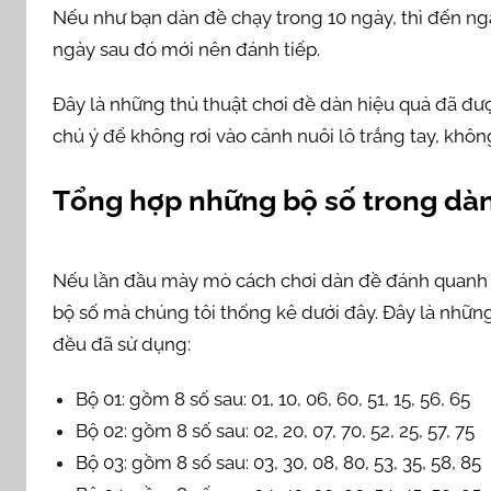
Nếu như bạn dàn đề chạy trong 10 ngày, thì đến ngà
ngày sau đó mới nên đánh tiếp.
Đây là những thủ thuật chơi đề dàn hiệu quả đã đượ
chú ý để không rơi vào cảnh nuôi lô trắng tay, khôn
Tổng hợp những bộ số trong dà
Nếu lần đầu mày mò cách chơi dàn đề đánh quanh n
bộ số mà chúng tôi thống kê dưới đây. Đây là những 
đều đã sử dụng:
Bộ 01: gồm 8 số sau: 01, 10, 06, 60, 51, 15, 56, 65
Bộ 02: gồm 8 số sau: 02, 20, 07, 70, 52, 25, 57, 75
Bộ 03: gồm 8 số sau: 03, 30, 08, 80, 53, 35, 58, 85