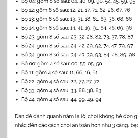
Bộ 04: gồm 8 số sau: 04, 40, 09, 90, 54, 45, 59, 95
Bộ 12: gồm 8 số sau: 12, 21, 17, 71, 62, 26, 67, 76
Bộ 13: gồm 8 số sau: 13, 31, 18, 81, 63, 36, 68, 86
Bộ 14: gồm 8 số sau: 14, 41, 19, 91, 64, 46, 69, 96
Bộ 23: gồm 8 số sau: 23, 32, 28, 82, 73, 37, 78, 87
Bộ 24: gồm 8 số sau: 24, 42, 29, 92, 74, 47, 79, 97
Bộ 34: gồm 8 số sau: 34, 43, 39, 93, 84, 48, 89, 98
Bộ 00: gồm 4 số sau: 00, 55, 05, 50
Bộ 11: gồm 4 số sau: 11, 66, 16, 61
Bộ 22: gồm 4 số sau: 22, 77, 27, 72
Bộ 33: gồm 4 số sau: 33, 88, 38, 83
Bộ 44: gồm 4 số sau: 44, 99, 49, 94
Dàn đề đánh quanh năm là lối chơi không hề đơn gi
nhắc đến các cách chơi an toàn hơn như 3 càng, bạc