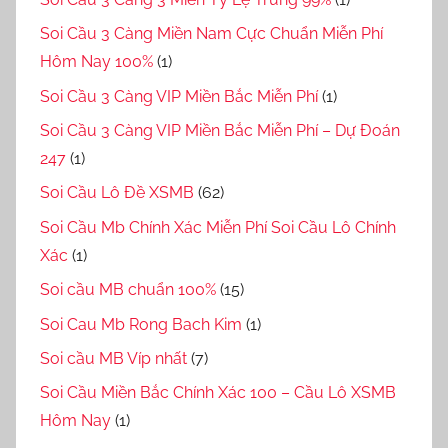
Soi Cầu 3 Càng Miền Nam Cực Chuẩn Miễn Phí
Hôm Nay 100%
(1)
Soi Cầu 3 Càng VIP Miền Bắc Miễn Phí
(1)
Soi Cầu 3 Càng VIP Miền Bắc Miễn Phí – Dự Đoán
247
(1)
Soi Cầu Lô Đề XSMB
(62)
Soi Cầu Mb Chính Xác Miễn Phí Soi Cầu Lô Chính
Xác
(1)
Soi cầu MB chuẩn 100%
(15)
Soi Cau Mb Rong Bach Kim
(1)
Soi cầu MB Víp nhất
(7)
Soi Cầu Miền Bắc Chính Xác 100 – Cầu Lô XSMB
Hôm Nay
(1)