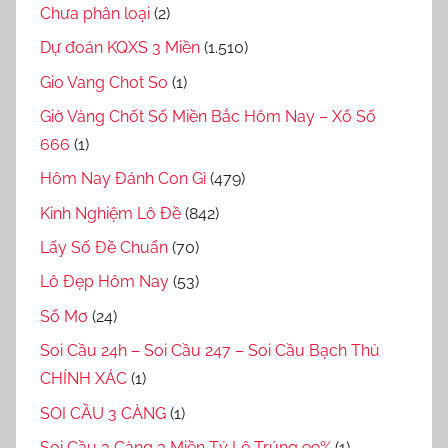
Chưa phân loại
(2)
Dự đoán KQXS 3 Miền
(1.510)
Gio Vang Chot So
(1)
Giờ Vàng Chốt Số Miền Bắc Hôm Nay – Xổ Số
666
(1)
Hôm Nay Đánh Con Gì
(479)
Kinh Nghiệm Lô Đề
(842)
Lấy Số Đề Chuẩn
(70)
Lô Đẹp Hôm Nay
(53)
Sổ Mơ
(24)
Soi Cầu 24h – Soi Cầu 247 – Soi Cầu Bạch Thủ
CHÍNH XÁC
(1)
SOI CẦU 3 CÀNG
(1)
Soi Cầu 3 Càng 3 Miền Tỷ Lệ Trúng 99%
(1)