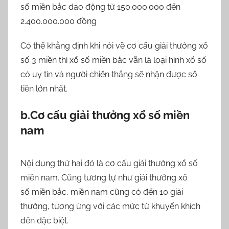
số miền bắc dao động từ 150.000.000 đến
2.400.000.000 đồng
Có thể khẳng định khi nói về cơ cấu giải thưởng xổ
số 3 miền thì xổ số miền bắc vẫn là loại hình xổ số
có uy tín và người chiến thắng sẽ nhận được số
tiền lớn nhất.
b.Cơ cấu giải thưởng xổ số miền
nam
Nội dung thứ hai đó là cơ cấu giải thưởng xổ số
miền nam. Cũng tương tự như giải thưởng xổ
số miền bắc, miền nam cũng có đến 10 giải
thưởng, tương ứng với các mức từ khuyến khích
đến đặc biệt.