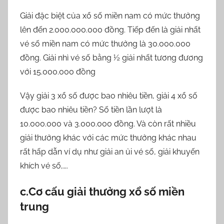
Giải đặc biệt của xổ số miền nam có mức thưởng
lên đến 2.000.000.000 đồng. Tiếp đến là giải nhất
vé số miền nam có mức thưởng là 30.000.000
đồng. Giải nhì vé số bằng ½ giải nhất tương đương
với 15.000.000 đồng
Vậy giải 3 xổ số được bao nhiêu tiền, giải 4 xổ số
được bao nhiêu tiền? Số tiền lần lượt là
10.000.000 và 3.000.000 đồng. Và còn rất nhiều
giải thưởng khác với các mức thưởng khác nhau
rất hấp dẫn ví dụ như giải an ủi vé số, giải khuyến
khích vé số,….
c.Cơ cấu giải thưởng xổ số miền
trung