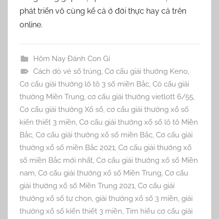
phát triển vô cùng kể cả ở đời thực hay cả trên
online.
Hôm Nay Đánh Con Gì
Cách dò vé số trúng
,
Cơ cấu giải thưởng Keno
,
Cơ cấu giải thưởng lô tô 3 số miền Bắc
,
Có cấu giải
thưởng Miền Trung
,
cơ cấu giải thưởng vietlott 6/55
,
Cơ cấu giải thưởng Xổ số
,
cơ cấu giải thưởng xổ số
kiến thiết 3 miền
,
Cơ cấu giải thưởng xổ số lô tô Miền
Bắc
,
Cơ cấu giải thưởng xổ số miền Bắc
,
Cơ cấu giải
thưởng xổ số miền Bắc 2021
,
Cơ cấu giải thưởng xổ
số miền Bắc mới nhất
,
Cơ cấu giải thưởng xổ số Miền
nam
,
Cơ cấu giải thưởng xổ số Miền Trung
,
Cơ cấu
giải thưởng xổ số Miền Trung 2021
,
Cơ cấu giải
thưởng xổ số tự chọn
,
giải thưởng xổ số 3 miền
,
giải
thưởng xổ số kiến thiết 3 miền
,
Tìm hiểu cơ cấu giải