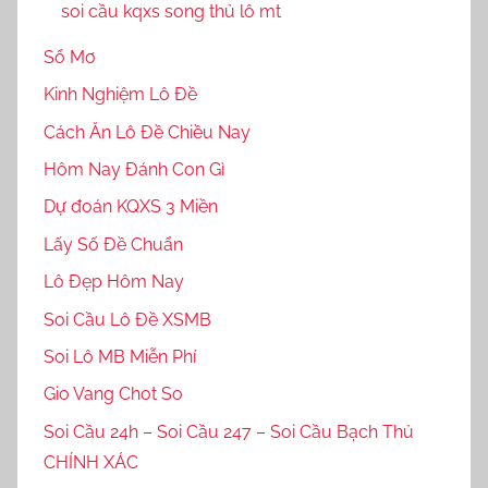
soi cầu kqxs song thủ lô mt
Sổ Mơ
Kinh Nghiệm Lô Đề
Cách Ăn Lô Đề Chiều Nay
Hôm Nay Đánh Con Gì
Dự đoán KQXS 3 Miền
Lấy Số Đề Chuẩn
Lô Đẹp Hôm Nay
Soi Cầu Lô Đề XSMB
Soi Lô MB Miễn Phí
Gio Vang Chot So
Soi Cầu 24h – Soi Cầu 247 – Soi Cầu Bạch Thủ
CHÍNH XÁC