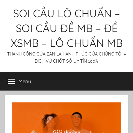
Skip
SOI CẦU LÔ CHUẨN –
to
content
SOI CẦU ĐỀ MB – ĐỀ
XSMB – LÔ CHUẨN MB
THÀNH CÔNG CỦA BẠN LÀ HẠNH PHÚC CỦA CHÚNG TÔI –
DỊCH VỤ CHỐT SỐ UY TÍN 100%
Menu