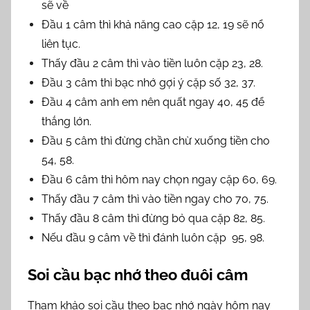
sẽ về
Đầu 1 câm thì khả năng cao cặp 12, 19 sẽ nổ
liên tục.
Thấy đầu 2 câm thì vào tiền luôn cặp 23, 28.
Đầu 3 câm thì bạc nhớ gợi ý cặp số 32, 37.
Đầu 4 câm anh em nên quất ngay 40, 45 để
thắng lớn.
Đầu 5 câm thì đừng chần chừ xuống tiền cho
54, 58.
Đầu 6 câm thì hôm nay chọn ngay cặp 60, 69.
Thấy đầu 7 câm thì vào tiền ngay cho 70, 75.
Thấy đầu 8 câm thì đừng bỏ qua cặp 82, 85.
Nếu đầu 9 câm về thì đánh luôn cặp 95, 98.
Soi cầu bạc nhớ theo đuôi câm
Tham khảo soi cầu theo bạc nhớ ngày hôm nay