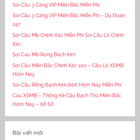
Soi Cầu 3 Càng VIP Miền Bắc Miễn Phí
Soi Cầu 3 Càng VIP Miền Bắc Miễn Phí – Dự Đoán
247
Soi Cầu Mb Chính Xác Miễn Phí Soi Cầu Lô Chính
Xác
Soi Cau Mb Rong Bach Kim
Soi Cầu Miền Bắc Chính Xác 100 – Cầu Lô XSMB
Hôm Nay
Soi Cầu Rồng Bạch Kim 666 Hôm Nay Miễn Phí
Cau XSMB – Thống Kê Cầu Bạch Thủ Miền Bắc
Hôm Nay – Xổ Số
Bài viết mới