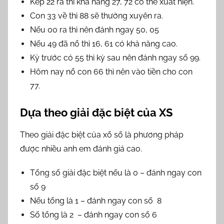
Kép 22 ra thì khả năng 27, 72 có thể xuất hiện.
Con 33 về thì 88 sẽ thường xuyên ra.
Nếu 00 ra thì nên đánh ngay 50, 05
Nếu 49 đã nổ thì 16, 61 có khả năng cao.
Kỳ trước có 55 thì kỳ sau nên đánh ngay số 99.
Hôm nay nổ con 66 thì nên vào tiền cho con
77.
Dựa theo giải đặc biệt của XS
Theo giải đặc biệt của xổ số là phương pháp
được nhiều anh em đánh giá cao.
Tổng số giải đặc biệt nếu là 0 – đánh ngay con
số 9
Nếu tổng là 1 – đánh ngay con số 8
Số tổng là 2 – đánh ngay con số 6