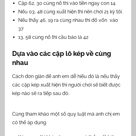
Cặp 62, 30 cùng nổ thì vào tiền ngay con 14.
Nếu 03, 48 cùng xuất hiện thì nên chơi 21 kỳ tới.
Nếu thấy 46, 19 ra cùng nhau thì đổ vốn vào
37
13, 58 cùng nổ thì cầu báo là 42
Dựa vào các cặp lô kép về cùng
nhau
Cách đơn giản để anh em dễ hiểu đó là nếu thấy
các cặp kép xuất hiện thì người chơi sẽ biết được
kép nào sẽ ra tiếp sau đó.
Cùng tham khảo một số quy luật mà anh chị em
có thể áp dụng.