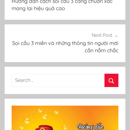
Hướng dẫn cách soi cầu 3 càng chuẩn xác
bài
mang lại hiệu quả cao
viết
Next Post
Soi cầu 3 miền và những thông tin người mới
cần nắm chắc