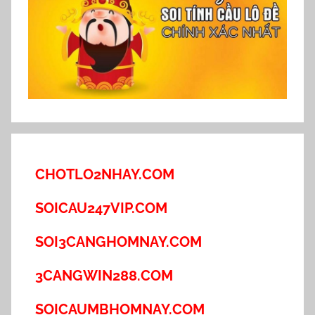
CHOTLO2NHAY.COM
SOICAU247VIP.COM
SOI3CANGHOMNAY.COM
3CANGWIN288.COM
SOICAUMBHOMNAY.COM