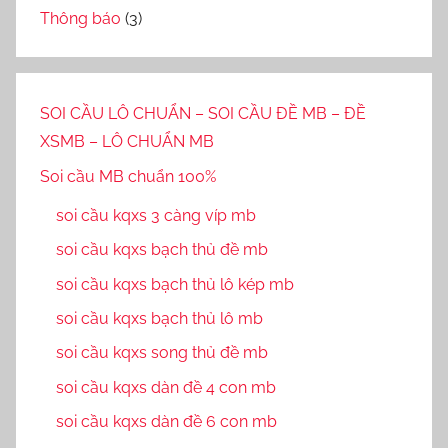
Thông báo
(3)
SOI CẦU LÔ CHUẨN – SOI CẦU ĐỀ MB – ĐỀ
XSMB – LÔ CHUẨN MB
Soi cầu MB chuẩn 100%
soi cầu kqxs 3 càng víp mb
soi cầu kqxs bạch thủ đề mb
soi cầu kqxs bạch thủ lô kép mb
soi cầu kqxs bạch thủ lô mb
soi cầu kqxs song thủ đề mb
soi cầu kqxs dàn đề 4 con mb
soi cầu kqxs dàn đề 6 con mb