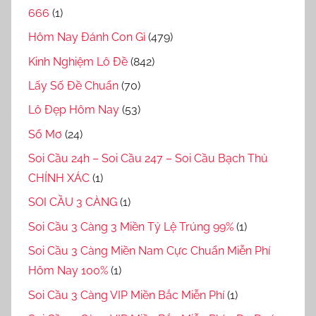
666
(1)
Hôm Nay Đánh Con Gì
(479)
Kinh Nghiệm Lô Đề
(842)
Lấy Số Đề Chuẩn
(70)
Lô Đẹp Hôm Nay
(53)
Sổ Mơ
(24)
Soi Cầu 24h – Soi Cầu 247 – Soi Cầu Bạch Thủ
CHÍNH XÁC
(1)
SOI CẦU 3 CÀNG
(1)
Soi Cầu 3 Càng 3 Miền Tỷ Lệ Trúng 99%
(1)
Soi Cầu 3 Càng Miền Nam Cực Chuẩn Miễn Phí
Hôm Nay 100%
(1)
Soi Cầu 3 Càng VIP Miền Bắc Miễn Phí
(1)