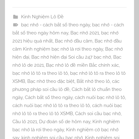
Kinh Nghiệm Lô Đề
bạc nhớ - cách bắt số theo ngày
,
bạc nhớ - cách
bắt số theo ngày hôm nay
,
Bạc nhớ 2021
,
bạc nhớ
2021 hiệu quả nhất
,
Bạc nhớ đầu câm
,
Bạc nhớ đầu
câm Kinh nghiệm bạc nhớ là rơi theo ngày
,
Bạc nhớ
hiện đại
,
Bạc nhớ hiện đại Soi cầu 247 bạc nhớ
,
Bạc
nhớ lô de 2021
,
Bạc nhớ lô đề miền Bắc chính xác
,
bạc nhớ lô tô ra theo lô tô
,
bạc nhớ lô tô ra theo lô tô
XSMB
,
Bạc nhớ theo đặc biệt
,
Bắt nhớ theo lô
,
các
phương pháp soi cầu lô đề
,
Cách bắt lô chuẩn theo
ngày
,
Cách bắt số theo ngày
,
cách nuôi bạc nhớ lô tô
,
cách nuôi bạc nhớ lô tô ra theo lô tô
,
cách nuôi bạc
nhớ lô tô ra theo lô tô XSMB
,
Cách soi cầu bạc nhớ
,
Cầu lô 2021
,
Dự đoán số de hôm nay
,
Kinh nghiệm
bạc nhớ là rơi theo ngày
,
Kinh nghiệm cờ bạc nhớ
say
,
kinh nghiệm soi cầu bạc nhớ
,
Kinh nghiệm soi