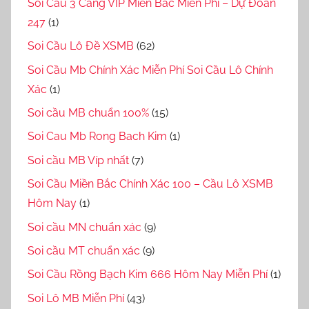
Soi Cầu 3 Càng VIP Miền Bắc Miễn Phí – Dự Đoán
247
(1)
Soi Cầu Lô Đề XSMB
(62)
Soi Cầu Mb Chính Xác Miễn Phí Soi Cầu Lô Chính
Xác
(1)
Soi cầu MB chuẩn 100%
(15)
Soi Cau Mb Rong Bach Kim
(1)
Soi cầu MB Víp nhất
(7)
Soi Cầu Miền Bắc Chính Xác 100 – Cầu Lô XSMB
Hôm Nay
(1)
Soi cầu MN chuẩn xác
(9)
Soi cầu MT chuẩn xác
(9)
Soi Cầu Rồng Bạch Kim 666 Hôm Nay Miễn Phí
(1)
Soi Lô MB Miễn Phí
(43)