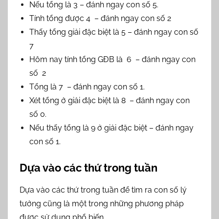
Nếu tổng là 3 – đánh ngay con số 5.
Tính tổng được 4 – đánh ngay con số 2
Thấy tổng giải đặc biệt là 5 – đánh ngay con số
7
Hôm nay tính tổng GĐB là 6 – đánh ngay con
số 2
Tổng là 7 – đánh ngay con số 1.
Xét tổng ở giải đặc biệt là 8 – đánh ngay con
số 0.
Nếu thấy tổng là 9 ở giải đặc biệt – đánh ngay
con số 1.
Dựa vào các thứ trong tuần
Dựa vào các thứ trong tuần để tìm ra con số lý
tưởng cũng là một trong những phương pháp
được sử dụng phổ biến.