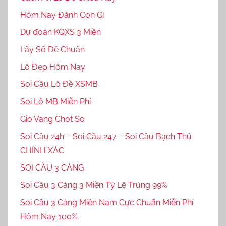
Hôm Nay Đánh Con Gì
Dự đoán KQXS 3 Miền
Lấy Số Đề Chuẩn
Lô Đẹp Hôm Nay
Soi Cầu Lô Đề XSMB
Soi Lô MB Miễn Phí
Gio Vang Chot So
Soi Cầu 24h – Soi Cầu 247 – Soi Cầu Bạch Thủ
CHÍNH XÁC
SOI CẦU 3 CÀNG
Soi Cầu 3 Càng 3 Miền Tỷ Lệ Trúng 99%
Soi Cầu 3 Càng Miền Nam Cực Chuẩn Miễn Phí
Hôm Nay 100%