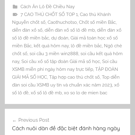
Cách Ăn Lô Đề Chiều Nay
7 CAO THỦ CHỐT SỐ TOP 1
,
Cao thủ Khánh
Nguyễn chốt số
,
Caothuchotso
,
Chốt số miền Bắc
,
diễn đàn xổ số
,
diễn đàn xổ số lô đề mb
,
diễn đàn xổ
số lô đề miền bắc
,
dự đoán
,
Giải mã toán học xổ số
miền Bắc
,
kết quả hôm nay
,
lô đề miền bắc
,
Ngô chè
chốt số
,
soi cầu 3 miền win2888
,
soi cầu kết quả hôm
nay
,
Soi cầu xổ số tập đoàn Giải mã số học
,
Soi cầu
XSMB miễn phí ngày hôm nay trực tiếp
,
TẬP ĐOÀN
GIẢI MÃ SỐ HỌC
,
Tập hợp cao thủ chốt số
,
Top diễn
đàn soi cầu XSMB uy tín và chuẩn xác năm 2023
,
xổ
số lô đề
,
xổ số lô đề mb
,
xo so lo de mien bac
Điều
Previous Post
hướng
Cách nuôi dàn đề đặc biệt đánh hàng ngày