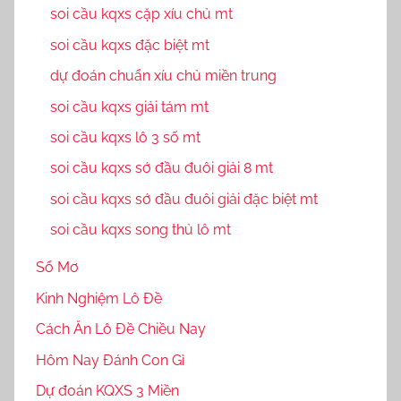
soi cầu kqxs cặp xíu chủ mt
soi cầu kqxs đặc biệt mt
dự đoán chuẩn xíu chủ miền trung
soi cầu kqxs giải tám mt
soi cầu kqxs lô 3 số mt
soi cầu kqxs sớ đầu đuôi giải 8 mt
soi cầu kqxs sớ đầu đuôi giải đặc biệt mt
soi cầu kqxs song thủ lô mt
Sổ Mơ
Kinh Nghiệm Lô Đề
Cách Ăn Lô Đề Chiều Nay
Hôm Nay Đánh Con Gì
Dự đoán KQXS 3 Miền