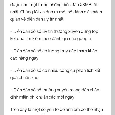
được cho một trong những diễn đàn XSMB tốt
nhất. Chúng tôi xin đưa ra một số đánh giá khách
quan về diễn đàn uy tín nhất.
– Diễn đàn xổ số uy tín thường xuyên đứng top
kết quả tìm kiếm theo đánh giá của google.
– Diễn đàn xổ số có lượng truy cập tham khảo
cao hằng ngày
– Diễn đàn xổ số có nhiều công cụ phân tích kết
quả chuẩn xác
– Diễn đàn xổ số thường xuyên mang đến nhận
định miễn phí chuẩn xác mỗi ngày
Trên đây là một số yếu tố để anh em có thể nhận