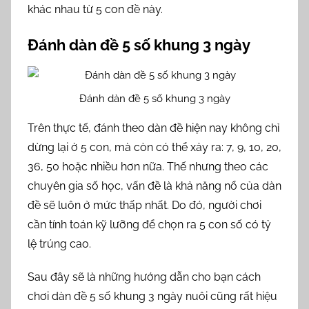
khác nhau từ 5 con đề này.
Đánh dàn đề 5 số khung 3 ngày
Đánh dàn đề 5 số khung 3 ngày
Trên thực tế, đánh theo dàn đề hiện nay không chỉ
dừng lại ở 5 con, mà còn có thể xảy ra: 7, 9, 10, 20,
36, 50 hoặc nhiều hơn nữa. Thế nhưng theo các
chuyên gia số học, vấn đề là khả năng nổ của dàn
đề sẽ luôn ở mức thấp nhất. Do đó, người chơi
cần tính toán kỹ lưỡng để chọn ra 5 con số có tỷ
lệ trúng cao.
Sau đây sẽ là những hướng dẫn cho bạn cách
chơi dàn đề 5 số khung 3 ngày nuôi cũng rất hiệu