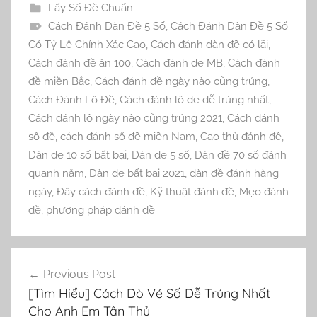
Lấy Số Đề Chuẩn
Cách Đánh Dàn Đề 5 Số
,
Cách Đánh Dàn Đề 5 Số
Có Tỷ Lệ Chính Xác Cao
,
Cách đánh dàn đề có lãi
,
Cách đánh đề ăn 100
,
Cách đánh de MB
,
Cách đánh
đề miền Bắc
,
Cách đánh đề ngày nào cũng trúng
,
Cách Đánh Lô Đề
,
Cách đánh lô de dễ trúng nhất
,
Cách đánh lô ngày nào cũng trúng 2021
,
Cách đánh
số đề
,
cách đánh số đề miền Nam
,
Cao thủ đánh đề
,
Dàn de 10 số bất bại
,
Dàn de 5 số
,
Dàn đề 70 số đánh
quanh năm
,
Dàn de bất bại 2021
,
dàn đề đánh hàng
ngày
,
Đây cách đánh đề
,
Kỹ thuật đánh đề
,
Mẹo đánh
đề
,
phương pháp đánh đề
Điều
Previous Post
hướng
[Tìm Hiểu] Cách Dò Vé Số Dễ Trúng Nhất
bài
Cho Anh Em Tân Thủ