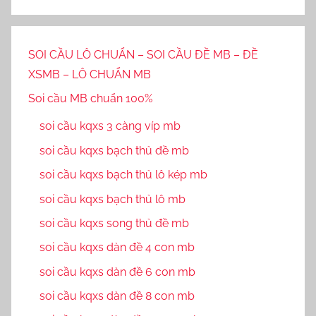
SOI CẦU LÔ CHUẨN – SOI CẦU ĐỀ MB – ĐỀ
XSMB – LÔ CHUẨN MB
Soi cầu MB chuẩn 100%
soi cầu kqxs 3 càng víp mb
soi cầu kqxs bạch thủ đề mb
soi cầu kqxs bạch thủ lô kép mb
soi cầu kqxs bạch thủ lô mb
soi cầu kqxs song thủ đề mb
soi cầu kqxs dàn đề 4 con mb
soi cầu kqxs dàn đề 6 con mb
soi cầu kqxs dàn đề 8 con mb