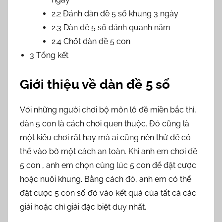
2.2
Đánh dàn đề 5 số khung 3 ngày
2.3
Dàn đề 5 số đánh quanh năm
2.4
Chốt dàn đề 5 con
3
Tổng kết
Giới thiệu về dàn đề 5 số
Với những người chơi bộ môn lô đề miền bắc thì,
dàn 5 con là cách chơi quen thuộc. Đó cũng là
một kiểu chơi rất hay mà ai cũng nên thử để có
thể vào bờ một cách an toàn. Khi anh em chơi đề
5 con , anh em chọn cùng lúc 5 con để đặt cược
hoặc nuôi khung. Bằng cách đó, anh em có thể
đặt cược 5 con số đó vào kết quả của tất cả các
giải hoặc chỉ giải đặc biệt duy nhất.