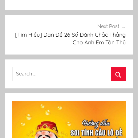
viết
Next Post
[Tìm Hiểu] Dàn Đề 26 Số Đánh Chắc Thắng
Cho Anh Em Tân Thủ