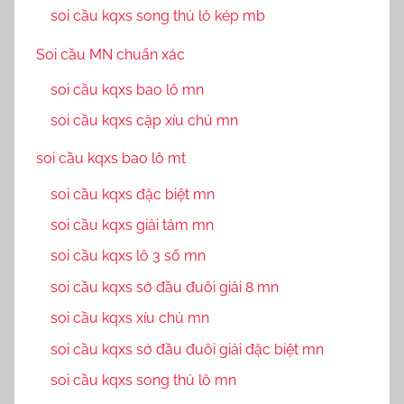
soi cầu kqxs song thủ lô kép mb
Soi cầu MN chuẩn xác
soi cầu kqxs bao lô mn
soi cầu kqxs cặp xíu chủ mn
soi cầu kqxs bao lô mt
soi cầu kqxs đặc biệt mn
soi cầu kqxs giải tám mn
soi cầu kqxs lô 3 số mn
soi cầu kqxs sớ đầu đuôi giải 8 mn
soi cầu kqxs xíu chủ mn
soi cầu kqxs sớ đầu đuôi giải đặc biệt mn
soi cầu kqxs song thủ lô mn