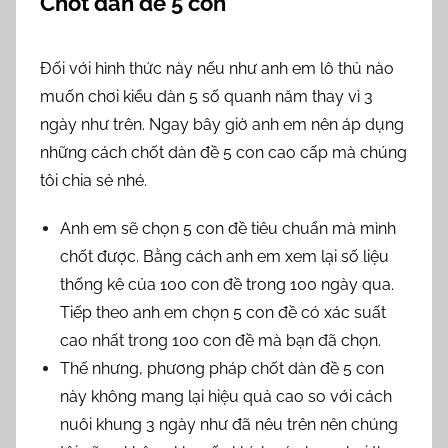
Chốt dàn đề 5 con
Đối với hình thức này nếu như anh em lô thủ nào
muốn chơi kiểu dàn 5 số quanh năm thay vì 3
ngày như trên. Ngay bây giờ anh em nên áp dụng
những cách chốt dàn đề 5 con cao cấp mà chúng
tôi chia sẻ nhé.
Anh em sẽ chọn 5 con đề tiêu chuẩn mà mình
chốt được. Bằng cách anh em xem lại số liệu
thống kê của 100 con đề trong 100 ngày qua.
Tiếp theo anh em chọn 5 con đề có xác suất
cao nhất trong 100 con đề mà bạn đã chọn.
Thế nhưng, phương pháp chốt dàn đề 5 con
này không mang lại hiệu quả cao so với cách
nuôi khung 3 ngày như đã nêu trên nên chúng