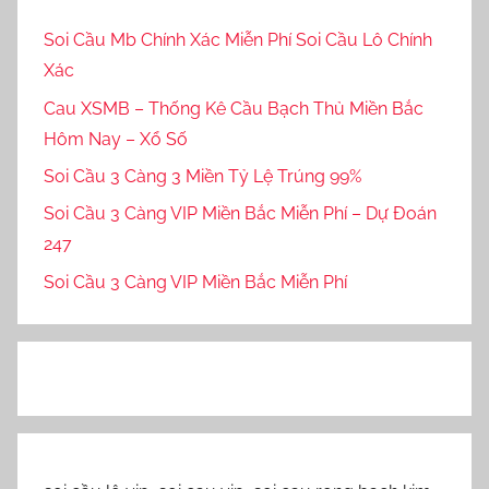
Soi Cầu Mb Chính Xác Miễn Phí Soi Cầu Lô Chính
Xác
Cau XSMB – Thống Kê Cầu Bạch Thủ Miền Bắc
Hôm Nay – Xổ Số
Soi Cầu 3 Càng 3 Miền Tỷ Lệ Trúng 99%
Soi Cầu 3 Càng VIP Miền Bắc Miễn Phí – Dự Đoán
247
Soi Cầu 3 Càng VIP Miền Bắc Miễn Phí