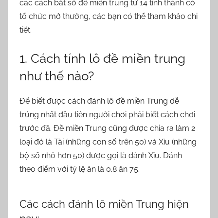
các cách bắt số đề miền trung từ 14 tỉnh thành có
tổ chức mở thưởng, các bạn có thể tham khảo chi
tiết.
1. Cách tính lô đề miền trung
như thế nào?
Để biết được cách đánh lô đề miền Trung dễ
trúng nhất đầu tiên người chơi phải biết cách chơi
trước đã. Đề miền Trung cũng được chia ra làm 2
loại đó là Tài (những con số trên 50) và Xỉu (những
bộ số nhỏ hơn 50) được gọi là đánh Xỉu. Đánh
theo điểm với tỷ lệ ăn là 0.8 ăn 75.
Các cách đánh lô miền Trung hiện