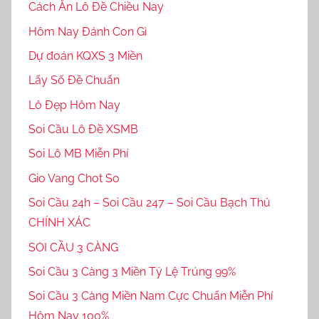
Cách Ăn Lô Đề Chiều Nay
Hôm Nay Đánh Con Gì
Dự đoán KQXS 3 Miền
Lấy Số Đề Chuẩn
Lô Đẹp Hôm Nay
Soi Cầu Lô Đề XSMB
Soi Lô MB Miễn Phí
Gio Vang Chot So
Soi Cầu 24h – Soi Cầu 247 – Soi Cầu Bạch Thủ
CHÍNH XÁC
SOI CẦU 3 CÀNG
Soi Cầu 3 Càng 3 Miền Tỷ Lệ Trúng 99%
Soi Cầu 3 Càng Miền Nam Cực Chuẩn Miễn Phí
Hôm Nay 100%