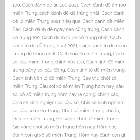
100
,
Cách đánh de ăn 100 2021
,
Cách đánh đề ăn 100
miền Trung
,
cách đánh đề dễ trúng nhất
,
Cách đánh
đề lô miền Trung 2021 hiệu quả
,
Cách đánh đề miền
Bắc
,
Cách đánh đề ngày nào cũng trúng
,
Cách đánh
đề trúng 100
,
Cách đánh lô de dễ trúng nhất
,
Cách
đánh lô de dễ trúng nhất 2021
,
Cách đánh lô de miền
Trung dễ trúng nhất
,
Cách soi cầu miền Trung
,
Cách
soi cầu miền Trung chính xác 100
,
Cách tính đề miền
trung bằng soi cầu động
,
Cách tính lô đề miền trung
,
Cách tính tiền lô đề miền Trung
,
Cao thủ chốt số
miền Trung
,
Cầu soi xổ số miền Trung hôm nay
,
cầu
soi xổ số miền trung hôm nay ra con gì chính xác
,
Chia sẻ kinh nghiệm soi cầu số
,
Chia sẻ kinh nghiệm
soi cầu số miền Trung
,
Chốt số miền Trung chuẩn
,
Dàn de miền Trung
,
Giờ vàng chốt số miền Trung
,
Giờ vàng chốt số miền Trung hôm nay
,
Hôm nay
đánh con gì xổ số miền Trung
,
Hôm nay đánh con gì