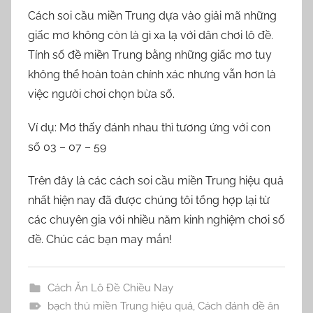
Cách soi cầu miền Trung dựa vào giải mã những
giấc mơ không còn là gì xa lạ với dân chơi lô đề.
Tính số đề miền Trung bằng những giấc mơ tuy
không thể hoàn toàn chính xác nhưng vẫn hơn là
việc người chơi chọn bừa số.
Ví dụ: Mơ thấy đánh nhau thì tương ứng với con
số 03 – 07 – 59
Trên đây là các cách soi cầu miền Trung hiệu quả
nhất hiện nay đã được chúng tôi tổng hợp lại từ
các chuyên gia với nhiều năm kinh nghiệm chơi số
đề. Chúc các bạn may mắn!
Cách Ăn Lô Đề Chiều Nay
bạch thủ miền Trung hiệu quả
,
Cách đánh đề ăn