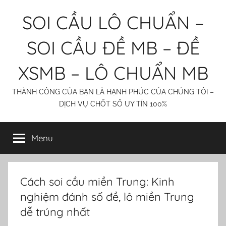
Skip
SOI CẦU LÔ CHUẨN –
to
content
SOI CẦU ĐỀ MB – ĐỀ
XSMB – LÔ CHUẨN MB
THÀNH CÔNG CỦA BẠN LÀ HẠNH PHÚC CỦA CHÚNG TÔI –
DỊCH VỤ CHỐT SỐ UY TÍN 100%
Menu
Cách soi cầu miền Trung: Kinh
nghiệm đánh số đề, lô miền Trung
dễ trúng nhất