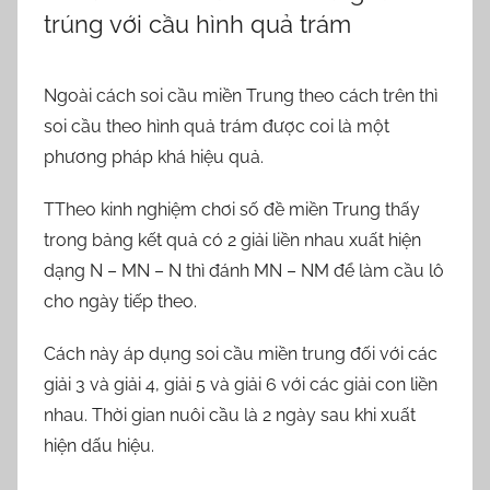
trúng với cầu hình quả trám
Ngoài cách soi cầu miền Trung theo cách trên thì
soi cầu theo hình quả trám được coi là một
phương pháp khá hiệu quả.
TTheo kinh nghiệm chơi số đề miền Trung thấy
trong bảng kết quả có 2 giải liền nhau xuất hiện
dạng N – MN – N thì đánh MN – NM để làm cầu lô
cho ngày tiếp theo.
Cách này áp dụng soi cầu miền trung đối với các
giải 3 và giải 4, giải 5 và giải 6 với các giải con liền
nhau. Thời gian nuôi cầu là 2 ngày sau khi xuất
hiện dấu hiệu.