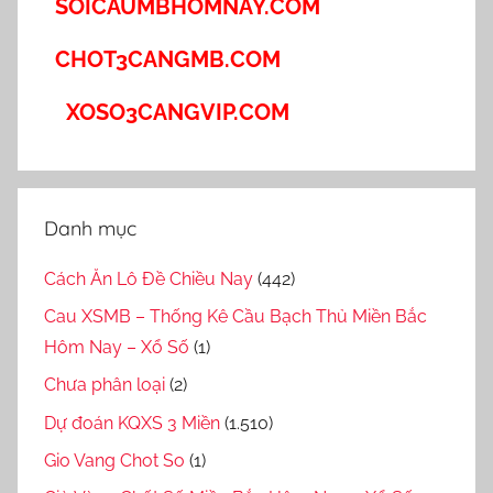
SOICAUMBHOMNAY.COM
CHOT3CANGMB.COM
XOSO3CANGVIP.COM
Danh mục
Cách Ăn Lô Đề Chiều Nay
(442)
Cau XSMB – Thống Kê Cầu Bạch Thủ Miền Bắc
Hôm Nay – Xổ Số
(1)
Chưa phân loại
(2)
Dự đoán KQXS 3 Miền
(1.510)
Gio Vang Chot So
(1)