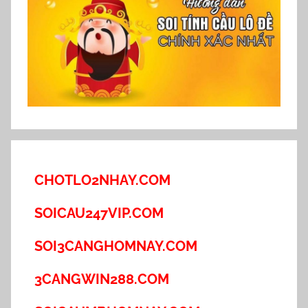
CHOTLO2NHAY.COM
SOICAU247VIP.COM
SOI3CANGHOMNAY.COM
3CANGWIN288.COM