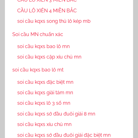
CẦU LÔ XIÊN 4 MIỀN BẮC
soi cầu kqxs song thủ lô kép mb
Soi cầu MN chuẩn xác
soi cầu kqxs bao lô mn
soi cầu kqxs cặp xíu chủ mn
soi cầu kqxs bao lô mt
soi cầu kqxs đặc biệt mn
soi cầu kqxs giải tám mn
soi cầu kqxs lô 3 số mn
soi cầu kqxs sớ đầu đuôi giải 8 mn
soi cầu kqxs xíu chủ mn
soi cầu kqxs sớ đầu đuôi giải đặc biệt mn