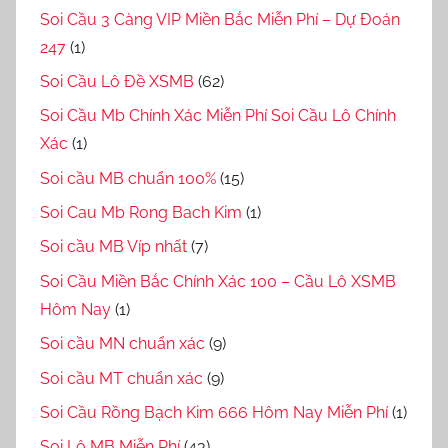
Soi Cầu 3 Càng VIP Miền Bắc Miễn Phí – Dự Đoán
247
(1)
Soi Cầu Lô Đề XSMB
(62)
Soi Cầu Mb Chính Xác Miễn Phí Soi Cầu Lô Chính
Xác
(1)
Soi cầu MB chuẩn 100%
(15)
Soi Cau Mb Rong Bach Kim
(1)
Soi cầu MB Víp nhất
(7)
Soi Cầu Miền Bắc Chính Xác 100 – Cầu Lô XSMB
Hôm Nay
(1)
Soi cầu MN chuẩn xác
(9)
Soi cầu MT chuẩn xác
(9)
Soi Cầu Rồng Bạch Kim 666 Hôm Nay Miễn Phí
(1)
Soi Lô MB Miễn Phí
(43)