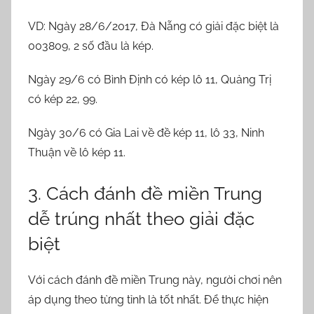
VD: Ngày 28/6/2017, Đà Nẵng có giải đặc biệt là
003809, 2 số đầu là kép.
Ngày 29/6 có Bình Định có kép lô 11, Quảng Trị
có kép 22, 99.
Ngày 30/6 có Gia Lai về đề kép 11, lô 33, Ninh
Thuận về lô kép 11.
3. Cách đánh đề miền Trung
dễ trúng nhất theo giải đặc
biệt
Với cách đánh đề miền Trung này, người chơi nên
áp dụng theo từng tỉnh là tốt nhất. Để thực hiện