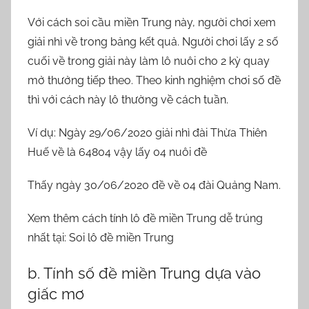
Với cách soi cầu miền Trung này, người chơi xem
giải nhì về trong bảng kết quả. Người chơi lấy 2 số
cuối về trong giải này làm lô nuôi cho 2 kỳ quay
mở thưởng tiếp theo. Theo kinh nghiệm chơi số đề
thì với cách này lô thường về cách tuần.
Ví dụ: Ngày 29/06/2020 giải nhì đài Thừa Thiên
Huế về là 64804 vậy lấy 04 nuôi đề
Thấy ngày 30/06/2020 đề về 04 đài Quảng Nam.
Xem thêm cách tính lô đề miền Trung dễ trúng
nhất tại: Soi lô đề miền Trung
b. Tính số đề miền Trung dựa vào
giấc mơ