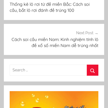
hướng
Thống kê lô rơi từ đề miền Bắc: Cách soi
bài
cầu, bắt lô rơi đánh đề trúng 100
viết
Next Post
Cách soi cầu miền Nam: Kinh nghiệm tính lô
đề xổ số miền Nam dễ trúng nhất