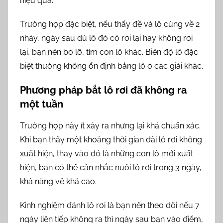
hiệu quả.
Trường hợp đặc biệt, nếu thấy đề và lô cùng về 2
nháy, ngày sau dù lô đó có rơi lại hay không rơi
lại, bạn nên bỏ lỡ, tìm con lô khác. Biên độ lô đặc
biệt thường không ổn định bằng lô ở các giải khác.
Phương pháp bắt lô rơi đã không ra
một tuần
Trường hợp này ít xảy ra nhưng lại khá chuẩn xác.
Khi bạn thấy một khoảng thời gian dài lô rơi không
xuất hiện, thay vào đó là những con lô mới xuất
hiện, bạn có thể cân nhắc nuôi lô rơi trong 3 ngày,
khả năng về khá cao.
Kinh nghiệm đánh lô rơi là bạn nên theo dõi nếu 7
ngày liên tiếp không ra thì ngày sau bạn vào điểm,