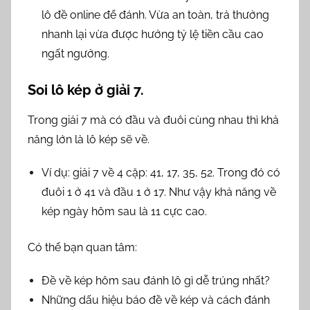
lô đề online để đánh. Vừa an toàn, trả thưởng
nhanh lại vừa được hưởng tỷ lệ tiền cầu cao
ngất ngưởng.
Soi lô kép ở giải 7.
Trong giải 7 mà có đầu và đuôi cùng nhau thì khả
năng lớn là lô kép sẽ về.
Ví dụ: giải 7 về 4 cặp: 41, 17, 35, 52. Trong đó có
đuôi 1 ở 41 và đầu 1 ở 17. Như vậy khả năng về
kép ngày hôm sau là 11 cực cao.
Có thể bạn quan tâm:
Đề về kép hôm sau đánh lô gì dễ trúng nhất?
Những dấu hiệu báo đề về kép và cách đánh