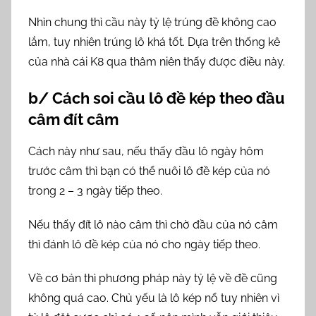
Nhìn chung thì cầu này tỷ lệ trúng đề không cao
lắm, tuy nhiên trúng lô khá tốt. Dựa trên thống kê
của nhà cái K8 qua thâm niên thấy được điều này.
b/ Cách soi cầu lô đề kép theo đầu
câm đít câm
Cách này như sau, nếu thấy đầu lô ngày hôm
trước câm thì bạn có thể nuôi lô đề kép của nó
trong 2 – 3 ngày tiếp theo.
Nếu thấy đít lô nào câm thì chờ đầu của nó câm
thì đánh lô đề kép của nó cho ngày tiếp theo.
Về cơ bản thì phương pháp này tỷ lệ về đề cũng
không quá cao. Chủ yếu là lô kép nổ tuy nhiên vì