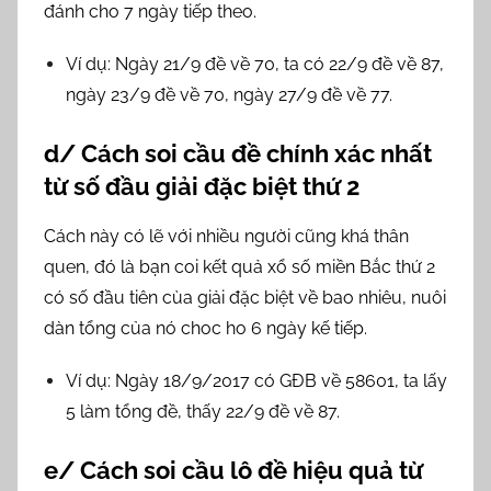
đánh cho 7 ngày tiếp theo.
Ví dụ: Ngày 21/9 đề về 70, ta có 22/9 đề về 87,
ngày 23/9 đề về 70, ngày 27/9 đề về 77.
d/ Cách soi cầu đề chính xác nhất
từ số đầu giải đặc biệt thứ 2
Cách này có lẽ với nhiều người cũng khá thân
quen, đó là bạn coi kết quả xổ số miền Bắc thứ 2
có số đầu tiên cùa giải đặc biệt về bao nhiêu, nuôi
dàn tổng của nó choc ho 6 ngày kế tiếp.
Ví dụ: Ngày 18/9/2017 có GĐB về 58601, ta lấy
5 làm tổng đề, thấy 22/9 đề về 87.
e/ Cách soi cầu lô đề hiệu quả từ