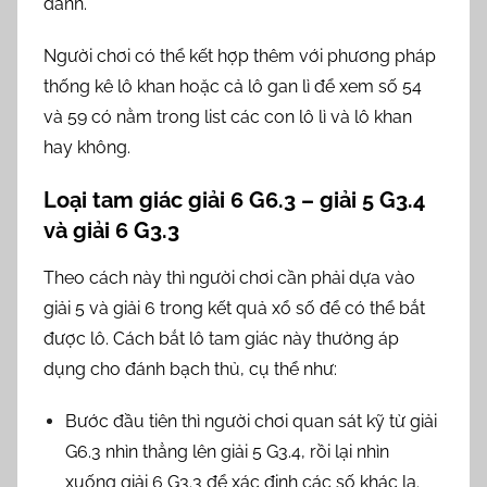
đánh.
Người chơi có thể kết hợp thêm với phương pháp
thống kê lô khan hoặc cả lô gan lì để xem số 54
và 59 có nằm trong list các con lô lì và lô khan
hay không.
Loại tam giác giải 6 G6.3 – giải 5 G3.4
và giải 6 G3.3
Theo cách này thì người chơi cần phải dựa vào
giải 5 và giải 6 trong kết quả xổ số để có thể bắt
được lô. Cách bắt lô tam giác này thường áp
dụng cho đánh bạch thủ, cụ thể như:
Bước đầu tiên thì người chơi quan sát kỹ từ giải
G6.3 nhìn thẳng lên giải 5 G3.4, rồi lại nhìn
xuống giải 6 G3.3 để xác định các số khác lạ.