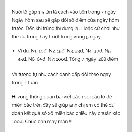
Nuôi lô gấp 1,5 lần là cách vào tiền trong 7 ngày.
Ngày hôm sau sẽ gấp đôi số điểm của ngày hôm
trước. Đến khi trúng thì dừng lại. Hoặc cứ chơi như
thế dù trúng hay trượt trong vòng 5 ngày.
Ví dụ: N1: 10đ, N2: 15đ, N3: 23đ, N4: 30đ, N5:
45đ, N6: 65đ, N7: 100đ. Tổng 7 ngày: 288 điểm
Và tương tự như cách đánh gấp đôi theo ngày
trong 1 tuần.
Hi vọng thông quan bài viết cách soi cầu lô đề
miền bắc trên đây sẽ giúp anh chị em có thể dự
đoán kết quả sổ xố miền bắc chiều này chuẩn xác
100%. Chúc bạn may mắn !!!