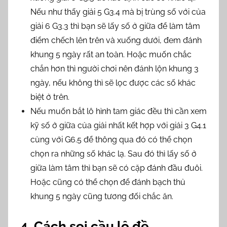
Nếu như thấy giải 5 G3.4 mà bị trùng số với của
giải 6 G3.3 thì bạn sẽ lấy số ở giữa để làm tâm
điểm chếch lên trên và xuống dưới, đem đánh
khung 5 ngày rất an toàn. Hoặc muốn chắc
chắn hơn thì người chơi nên đánh lộn khung 3
ngày, nếu không thì sẽ lọc được các số khác
biệt ở trên.
Nếu muốn bắt lô hình tam giác đều thì cần xem
kỹ số ở giữa của giải nhất kết hợp với giải 3 G4.1
cùng với G6.5 để thông qua đó có thể chọn
chọn ra những số khác lạ. Sau đó thì lấy số ở
giữa làm tâm thì bạn sẽ có cặp đánh đầu đuôi.
Hoặc cũng có thể chọn để đánh bạch thủ
khung 5 ngày cũng tương đối chắc ăn.
4. Cách soi cầu lô đề