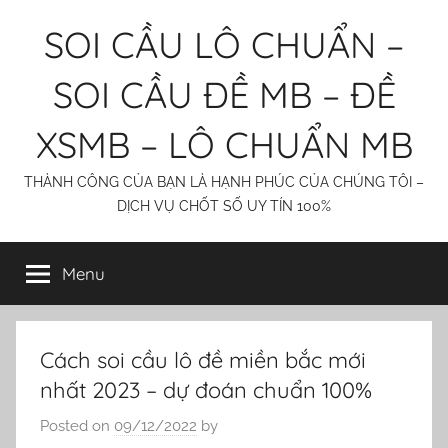
Skip
SOI CẦU LÔ CHUẨN –
to
content
SOI CẦU ĐỀ MB – ĐỀ
XSMB – LÔ CHUẨN MB
THÀNH CÔNG CỦA BẠN LÀ HẠNH PHÚC CỦA CHÚNG TÔI –
DỊCH VỤ CHỐT SỐ UY TÍN 100%
Menu
Cách soi cầu lô đề miền bắc mới
nhất 2023 – dự đoán chuẩn 100%
Posted on
09/12/2022
by