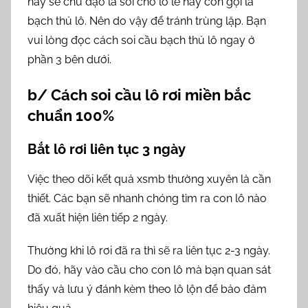
này sẽ chủ đạo là soi cho lô lẻ hay còn gọi là
bạch thủ lô. Nên do vậy để tránh trùng lặp. Bạn
vui lòng đọc cách soi cầu bạch thủ lô ngay ở
phần 3 bên dưới.
b/ Cách soi cầu lô rơi miền bắc
chuẩn 100%
Bắt lô rơi liên tục 3 ngày
Việc theo dõi kết quả xsmb thường xuyên là cần
thiết. Các bạn sẽ nhanh chóng tìm ra con lô nào
đã xuất hiện liên tiếp 2 ngày.
Thường khi lô rơi đã ra thì sẽ ra liên tục 2-3 ngày.
Do đó, hãy vào cầu cho con lô mà bạn quan sát
thấy và lưu ý đánh kèm theo lô lộn để bảo đảm