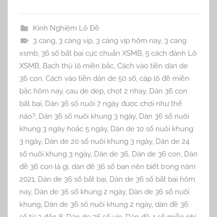
Kinh Nghiệm Lô Đề
3 cang
,
3 càng vip
,
3 càng víp hôm nay
,
3 cang
xsmb
,
36 số bất bại cực chuẩn XSMB
,
5 cách đánh Lô
XSMB
,
Bạch thủ lô miền bắc
,
Cách vào tiền dàn de
36 con
,
Cách vào tiền dàn de 50 số
,
cặp lô đề miền
bắc hôm nay
,
cau de dep
,
chot 2 nhay
,
Dàn 36 con
bất bại
,
Dàn 36 số nuôi 7 ngày được chơi như thế
nào?
,
Dàn 36 số nuôi khung 3 ngày
,
Dàn 36 số nuôi
khung 3 ngày hoặc 5 ngày
,
Dàn de 10 số nuôi khung
3 ngày
,
Dàn de 20 số nuôi khung 3 ngày
,
Dàn de 24
số nuôi khung 3 ngày
,
Dàn de 36
,
Dàn de 36 con
,
Dàn
đề 36 con là gì
,
dàn đề 36 số bạn nên biết trong năm
2021
,
Dàn de 36 số bất bại
,
Dàn de 36 số bất bại hôm
nay
,
Dàn de 36 số khung 2 ngày
,
Dàn de 36 số nuôi
khung
,
Dàn de 36 số nuôi khung 2 ngày
,
dàn đề 36
số từ 3 đến 8
,
Dàn de 36 số vip
,
Dàn đề 4 số miễn phí
,