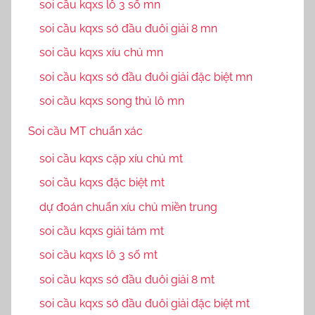
soi cầu kqxs lô 3 số mn
soi cầu kqxs sớ đầu đuôi giải 8 mn
soi cầu kqxs xíu chủ mn
soi cầu kqxs sớ đầu đuôi giải đặc biệt mn
soi cầu kqxs song thủ lô mn
Soi cầu MT chuẩn xác
soi cầu kqxs cặp xíu chủ mt
soi cầu kqxs đặc biệt mt
dự đoán chuẩn xíu chủ miền trung
soi cầu kqxs giải tám mt
soi cầu kqxs lô 3 số mt
soi cầu kqxs sớ đầu đuôi giải 8 mt
soi cầu kqxs sớ đầu đuôi giải đặc biệt mt