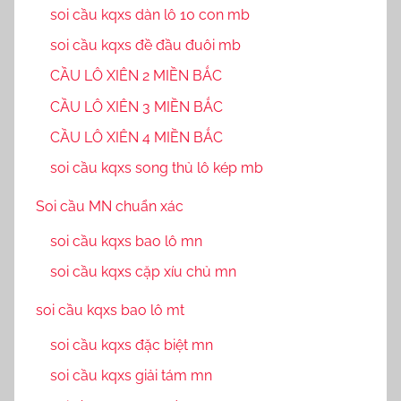
soi cầu kqxs dàn lô 10 con mb
soi cầu kqxs đề đầu đuôi mb
CẦU LÔ XIÊN 2 MIỀN BẮC
CẦU LÔ XIÊN 3 MIỀN BẮC
CẦU LÔ XIÊN 4 MIỀN BẮC
soi cầu kqxs song thủ lô kép mb
Soi cầu MN chuẩn xác
soi cầu kqxs bao lô mn
soi cầu kqxs cặp xíu chủ mn
soi cầu kqxs bao lô mt
soi cầu kqxs đặc biệt mn
soi cầu kqxs giải tám mn