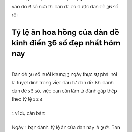
vào đó 6 số nữa thì bạn đã có được dàn đề 36 số
rồi.
Tỷ lệ ăn hoa hồng của dàn đề
kinh điển 36 số đẹp nhất hôm
nay
Dàn đề 36 số nuôi khung 3 ngày thực sự phải nói
là tuyệt đỉnh trong việc đầu tư dàn đề. Khi đánh
dàn đề 36 số, việc bạn cần làm là đánh gấp thếp
theo tỷ lệ 1 2 4.
1 ví dụ căn bản:
Ngày 1 bạn đánh, tỷ lệ ăn của dàn này là 36%. Bạn