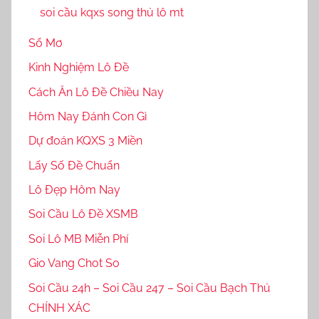
soi cầu kqxs song thủ lô mt
Sổ Mơ
Kinh Nghiệm Lô Đề
Cách Ăn Lô Đề Chiều Nay
Hôm Nay Đánh Con Gì
Dự đoán KQXS 3 Miền
Lấy Số Đề Chuẩn
Lô Đẹp Hôm Nay
Soi Cầu Lô Đề XSMB
Soi Lô MB Miễn Phí
Gio Vang Chot So
Soi Cầu 24h – Soi Cầu 247 – Soi Cầu Bạch Thủ
CHÍNH XÁC