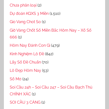
Chưa phân loại
(2)
Dự đoán KQXS 3 Miền
(1.510)
Gio Vang Chot So
(1)
Giờ Vàng Chốt Số Miền Bắc Hôm Nay – Xổ Số
666
(1)
Hôm Nay Đánh Con Gì
(479)
Kinh Nghiệm Lô Đề
(842)
Lấy Số Đề Chuẩn
(70)
Lô Đẹp Hôm Nay
(53)
Sổ Mơ
(24)
Soi Cầu 24h – Soi Cầu 247 – Soi Cầu Bạch Thủ
CHÍNH XÁC
(1)
SOI CẦU 3 CÀNG
(1)