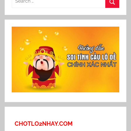
CHOTLO2NHAY.COM