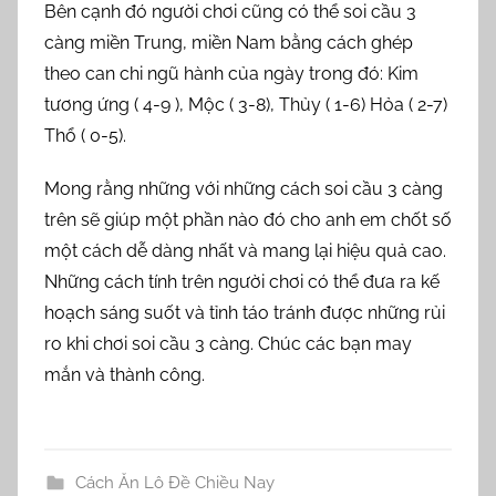
Bên cạnh đó người chơi cũng có thể soi cầu 3
càng miền Trung, miền Nam bằng cách ghép
theo can chi ngũ hành của ngày trong đó: Kim
tương ứng ( 4-9 ), Mộc ( 3-8), Thủy ( 1-6) Hỏa ( 2-7)
Thổ ( 0-5).
Mong rằng những với những cách soi cầu 3 càng
trên sẽ giúp một phần nào đó cho anh em chốt số
một cách dễ dàng nhất và mang lại hiệu quả cao.
Những cách tính trên người chơi có thể đưa ra kế
hoạch sáng suốt và tỉnh táo tránh được những rủi
ro khi chơi soi cầu 3 càng. Chúc các bạn may
mắn và thành công.
Cách Ăn Lô Đề Chiều Nay