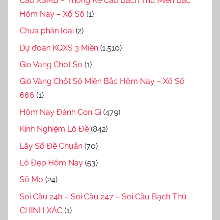
Cau XSMB – Thống Kê Cầu Bạch Thủ Miền Bắc
Hôm Nay – Xổ Số
(1)
Chưa phân loại
(2)
Dự đoán KQXS 3 Miền
(1.510)
Gio Vang Chot So
(1)
Giờ Vàng Chốt Số Miền Bắc Hôm Nay – Xổ Số
666
(1)
Hôm Nay Đánh Con Gì
(479)
Kinh Nghiệm Lô Đề
(842)
Lấy Số Đề Chuẩn
(70)
Lô Đẹp Hôm Nay
(53)
Sổ Mơ
(24)
Soi Cầu 24h – Soi Cầu 247 – Soi Cầu Bạch Thủ
CHÍNH XÁC
(1)