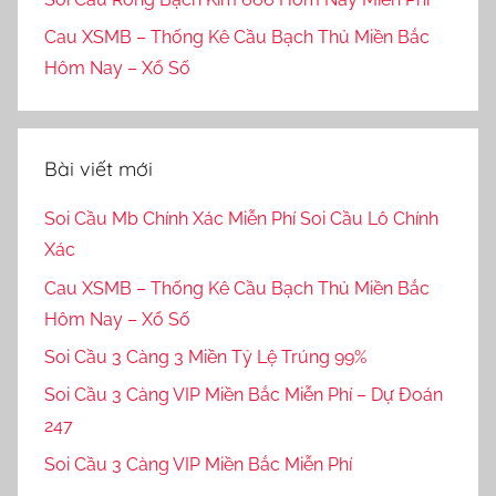
Cau XSMB – Thống Kê Cầu Bạch Thủ Miền Bắc
Hôm Nay – Xổ Số
Bài viết mới
Soi Cầu Mb Chính Xác Miễn Phí Soi Cầu Lô Chính
Xác
Cau XSMB – Thống Kê Cầu Bạch Thủ Miền Bắc
Hôm Nay – Xổ Số
Soi Cầu 3 Càng 3 Miền Tỷ Lệ Trúng 99%
Soi Cầu 3 Càng VIP Miền Bắc Miễn Phí – Dự Đoán
247
Soi Cầu 3 Càng VIP Miền Bắc Miễn Phí