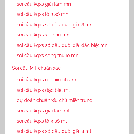
soi cầu kqxs giải tám mn
soi cầu kqxs lô 3 số mn
soi cầu kqxs sớ đầu đuôi giải 8 mn
soi cầu kqxs xíu chủ mn
soi cầu kqxs sớ đầu đuôi giải đặc biệt mn
soi cầu kqxs song thủ lô mn
Soi cầu MT chuẩn xác
soi cầu kqxs cặp xíu chủ mt
soi cầu kqxs đặc biệt mt
dự đoán chuẩn xíu chủ miền trung
soi cầu kqxs giải tám mt
soi cầu kqxs lô 3 số mt
soi cầu kqxs sớ đầu đuôi giải 8 mt