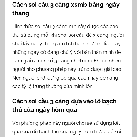
Cách soi cầu 3 càng xsmb bằng ngày
tháng
Hình thức soi cầu 3 càng mb này được các cao
thủ sử dụng mỗi khi chơi soi cầu đề 3 càng, người
chơi lấy ngày tháng âm lịch hoặc dương lịch hay
những ngày có đáng chú ý với bản thân mình để
luận giải ra con số 3 càng chính xác. Đã có nhiều
người nhờ phương pháp này trúng được giải cao.
Nên người chơi đừng bỏ qua cách này để nâng
cao tỷ lệ trúng thưởng của mình lên.
Cách soi cầu 3 càng dựa vào lô bạch
thủ của ngày hôm qua
Với phương pháp này người chơi sẽ sử dụng kết
quả của đề bạch thủ của ngày hôm trước để soi