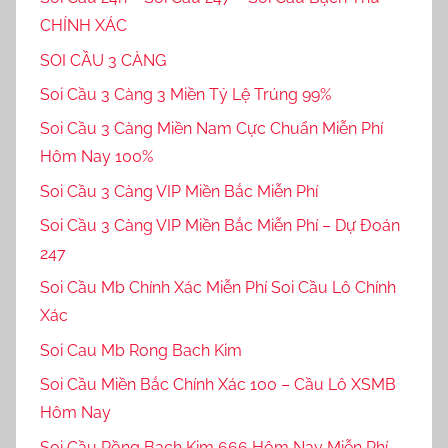
CHÍNH XÁC
SOI CẦU 3 CÀNG
Soi Cầu 3 Càng 3 Miền Tỷ Lệ Trúng 99%
Soi Cầu 3 Càng Miền Nam Cực Chuẩn Miễn Phí
Hôm Nay 100%
Soi Cầu 3 Càng VIP Miền Bắc Miễn Phí
Soi Cầu 3 Càng VIP Miền Bắc Miễn Phí – Dự Đoán
247
Soi Cầu Mb Chính Xác Miễn Phí Soi Cầu Lô Chính
Xác
Soi Cau Mb Rong Bach Kim
Soi Cầu Miền Bắc Chính Xác 100 – Cầu Lô XSMB
Hôm Nay
Soi Cầu Rồng Bạch Kim 666 Hôm Nay Miễn Phí