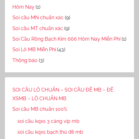
Hôm Nay
(1)
Soi cầu MN chuẩn xác
(9)
Soi cầu MT chuẩn xác
(9)
Soi Cầu Rồng Bạch Kim 666 Hôm Nay Miễn Phí
(1)
Soi Lô MB Miễn Phí
(43)
Thông báo
(3)
SOI CẦU LÔ CHUẨN – SOI CẦU ĐỀ MB – ĐỀ
XSMB – LÔ CHUẨN MB
Soi cầu MB chuẩn 100%
soi cầu kqxs 3 càng víp mb
soi cầu kqxs bạch thủ đề mb