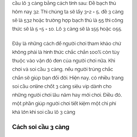
cầu lô 3 càng bằng cách tính sau: Đề bạch thủ
hôm nay 32. Thì chúng ta sẽ lấy 3+2 = 5, đề 3 càng
sẽ là 532 hoặc trường hợp bạch thủ là 55 thì công
thức sẽ là 5 +5 = 10. Lô 3 càng sẽ là 155 hoặc 055.
Đây là những cách để người chơi tham khảo chứ
không phải là hình thức chắc chắn 100% còn tùy
thuộc vào vận đỏ đen của người chơi nữa. Khi
chơi và soi cầu 3 càng, nếu người trúng chắc
chắn sẽ giúp bạn đổi đời. Hiện nay, có nhiều trang
soi cầu online chốt 3 càng siêu vip dành cho
những người chơi lâu năm hay mới chơi. Điều đó,
một phần giúp người chơi tiết kiệm một chi phí
khá lớn khi soi cầu lô 3 càng
Cách soi cầu 3 càng