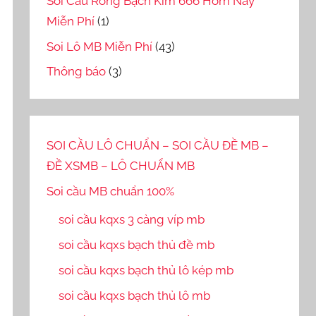
Soi Cầu Rồng Bạch Kim 666 Hôm Nay
Miễn Phí
(1)
Soi Lô MB Miễn Phí
(43)
Thông báo
(3)
SOI CẦU LÔ CHUẨN – SOI CẦU ĐỀ MB –
ĐỀ XSMB – LÔ CHUẨN MB
Soi cầu MB chuẩn 100%
soi cầu kqxs 3 càng víp mb
soi cầu kqxs bạch thủ đề mb
soi cầu kqxs bạch thủ lô kép mb
soi cầu kqxs bạch thủ lô mb