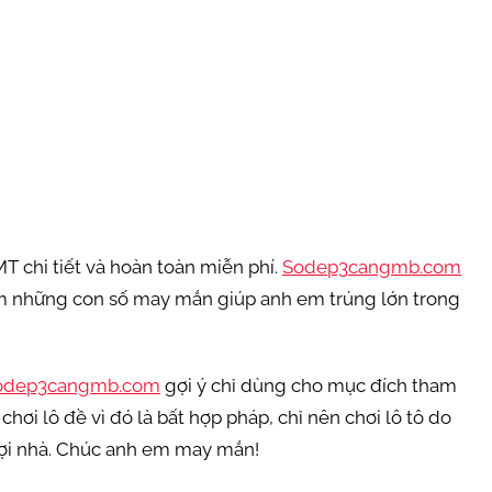
T chi tiết và hoàn toàn miễn phí.
Sodep3cangmb.com
m những con số may mắn giúp anh em trúng lớn trong
odep3cangmb.com
gợi ý chỉ dùng cho mục đích tham
hơi lô đề vì đó là bất hợp pháp, chỉ nên chơi lô tô do
lợi nhà. Chúc anh em may mắn!