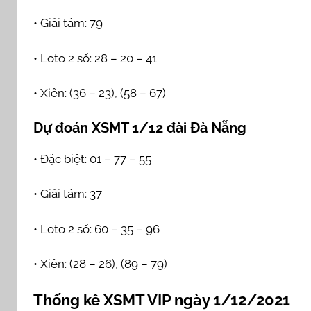
• Giải tám:
79
• Loto 2 số:
28 – 20 – 41
• Xiên:
(36 – 23), (58 – 67)
Dự đoán XSMT 1/12 đài Đà Nẵng
• Đặc biệt:
01 – 77 – 55
• Giải tám:
37
• Loto 2 số:
60 – 35 – 96
• Xiên:
(28 – 26), (89 – 79)
Thống kê XSMT VIP ngày 1/12/2021