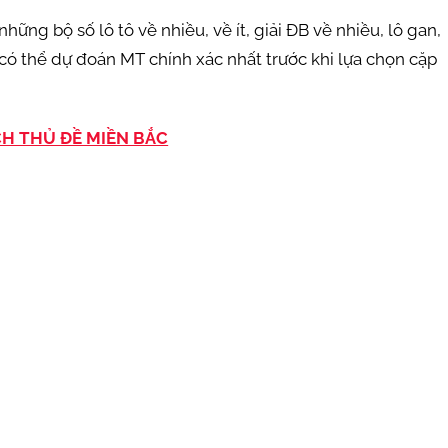
ững bộ số lô tô về nhiều, về ít, giải ĐB về nhiều, lô gan,
 có thể dự đoán MT chính xác nhất trước khi lựa chọn cặp
H THỦ ĐỀ MIỀN BẮC