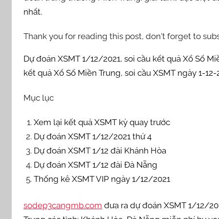
nhất.
Thank you for reading this post, don't forget to sub
Dự đoán XSMT 1/12/2021, soi cầu kết quả Xổ Số Mi
kết quả Xổ Số Miền Trung, soi cầu XSMT ngày 1-12-
Mục lục
Xem lại kết quả XSMT kỳ quay trước
Dự đoán XSMT 1/12/2021 thứ 4
Dự đoán XSMT 1/12 đài Khánh Hòa
Dự đoán XSMT 1/12 đài Đà Nẵng
Thống kê XSMT VIP ngày 1/12/2021
sodep3cangmb.com
đưa ra dự đoán XSMT 1/12/202