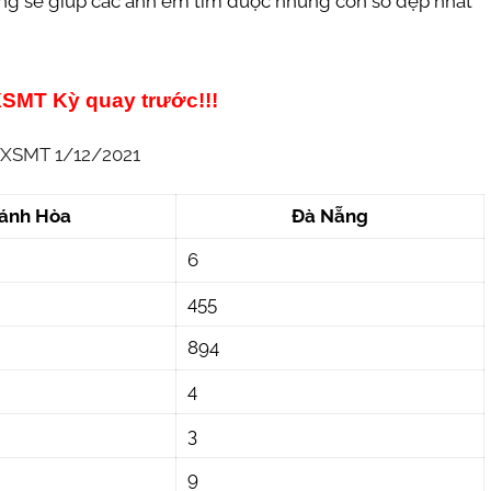
ọng sẽ giúp các anh em tìm được những con số đẹp nhất
XSMT Kỳ quay trước!!!
ánh Hòa
Đà Nẵng
6
455
894
4
3
9