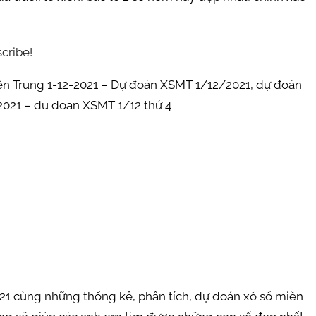
scribe!
ền Trung 1-12-2021 – Dự đoán XSMT 1/12/2021, dự đoán
2021 – du doan XSMT 1/12 thứ 4
1 cùng những thống kê, phân tích, dự đoán xổ số miền