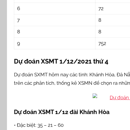
6
72
7
8
8
8
9
752
Dự đoán XSMT 1/12/2021 thứ 4
Dự đoán SXMT hôm nay các tỉnh: Khánh Hòa, Đà Nẵ
trên các phân tích, thống kê XSMN để chọn ra nhữn
Dự đoán XSMT 1/12 đài Khánh Hòa
• Đặc biệt:
35 – 21 – 60