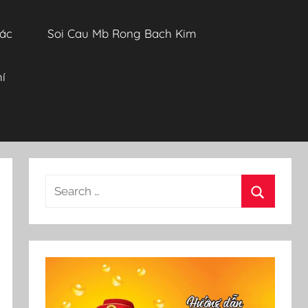
Xác
Soi Cau Mb Rong Bach Kim
í