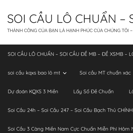
Skip
to
SOI CẦU LÔ CHUẨN – 
content
THÀNH CÔNG CỦA BẠN LÀ HẠNH PHÚC CỦA CHÚNG TÔI – D
SOI CẦU LÔ CHUẨN – SOI CẦU ĐỀ MB – ĐỀ XSMB – 
soi cầu kqxs bao lô mt
Soi cầu MT chuẩn xác
Dự đoán KQXS 3 Miền
Lấy Số Đề Chuẩn
L
Soi Cầu 24h – Soi Cầu 247 – Soi Cầu Bạch Thủ CHÍN
Soi Cầu 3 Càng Miền Nam Cực Chuẩn Miễn Phí Hôm 