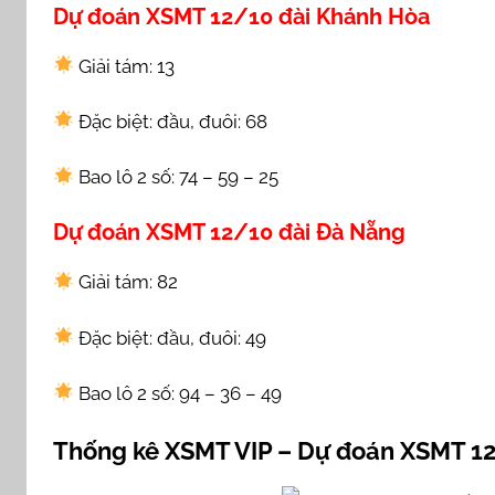
Dự đoán XSMT 12/10 đài Khánh Hòa
Giải tám: 13
Đặc biệt: đầu, đuôi: 68
Bao lô 2 số: 74 – 59 – 25
Dự đoán XSMT 12/10 đài Đà Nẵng
Giải tám: 82
Đặc biệt: đầu, đuôi: 49
Bao lô 2 số: 94 – 36 – 49
Thống kê XSMT VIP – Dự đoán XSMT 