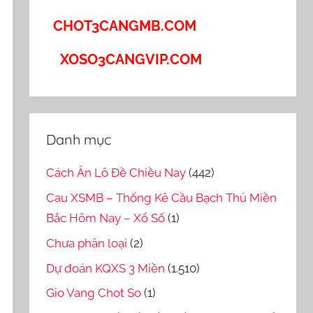
CHOT3CANGMB.COM
XOSO3CANGVIP.COM
Danh mục
Cách Ăn Lô Đề Chiều Nay
(442)
Cau XSMB – Thống Kê Cầu Bạch Thủ Miền
Bắc Hôm Nay – Xổ Số
(1)
Chưa phân loại
(2)
Dự đoán KQXS 3 Miền
(1.510)
Gio Vang Chot So
(1)