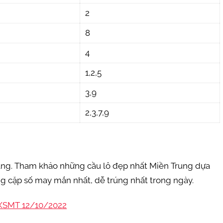
2
8
4
1,2,5
3,9
2,3,7,9
ng. Tham khảo những cầu lô đẹp nhất Miền Trung dựa
g cặp số may mắn nhất, dễ trúng nhất trong ngày.