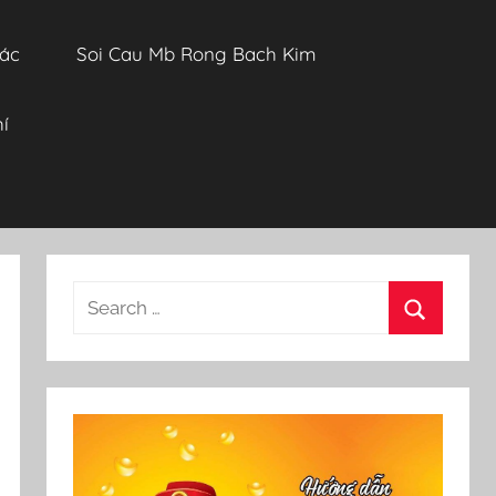
Xác
Soi Cau Mb Rong Bach Kim
í