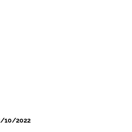
12/10/2022