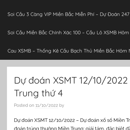
Soi Cầu 3 Càng VIP Miền Bắc Miễn Phí – Dự Đoán 247
Soi Cầu Miền Bắc Chính Xác 100 – Cầu Lô XSMB Hôm
Cau XSMB – Thống Kê Cầu Bạch Thủ Miền Bắc Hôm 
Dự đoán XSMT 12/10/2022 
Trung thứ 4
Posted on
11/10/2022
by
Dự đoán XSMT 12/10/2022 – Dự đoán xổ số Miền Tru
đoán trúng thưởng Miền Trung: giải tám, đặc biệt đầ