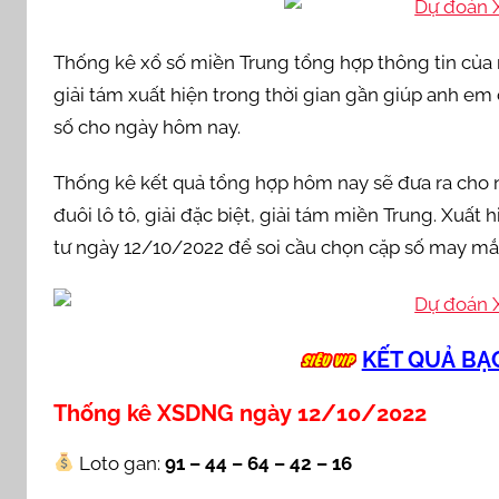
Thống kê xổ số miền Trung tổng hợp thông tin của nh
giải tám xuất hiện trong thời gian gần giúp anh em
số cho ngày hôm nay.
Thống kê kết quả tổng hợp hôm nay sẽ đưa ra cho n
đuôi lô tô, giải đặc biệt, giải tám miền Trung. Xuất
tư ngày 12/10/2022 để soi cầu chọn cặp số may mắn v
KẾT QUẢ BẠ
Thống kê XSDNG ngày 12/10/2022
Loto gan:
91 – 44 – 64 – 42 – 16