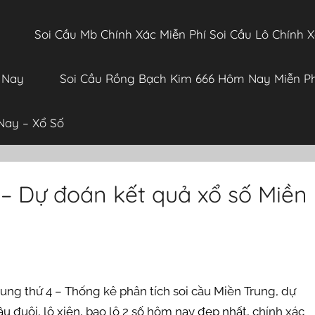
Soi Cầu Mb Chính Xác Miễn Phí Soi Cầu Lô Chính 
 Nay
Soi Cầu Rồng Bạch Kim 666 Hôm Nay Miễn Ph
Nay – Xổ Số
– Dự đoán kết quả xổ số Miền
ng thứ 4 – Thống kê phân tích soi cầu Miền Trung, dự
u đuôi, lô xiên, bao lô 2 số hôm nay đẹp nhất, chính xác