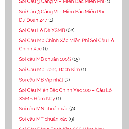
Soi Cầu 3 Càng VIP Miền Bắc Miễn Phí
(1)
Soi Cầu 3 Càng VIP Miền Bắc Miễn Phí –
Dự Đoán 247
(1)
Soi Cầu Lô Đề XSMB
(62)
Soi Cầu Mb Chính Xác Miễn Phí Soi Cầu Lô
Chính Xác
(1)
Soi cầu MB chuẩn 100%
(15)
Soi Cau Mb Rong Bach Kim
(1)
Soi cầu MB Víp nhất
(7)
Soi Cầu Miền Bắc Chính Xác 100 – Cầu Lô
XSMB Hôm Nay
(1)
Soi cầu MN chuẩn xác
(9)
Soi cầu MT chuẩn xác
(9)