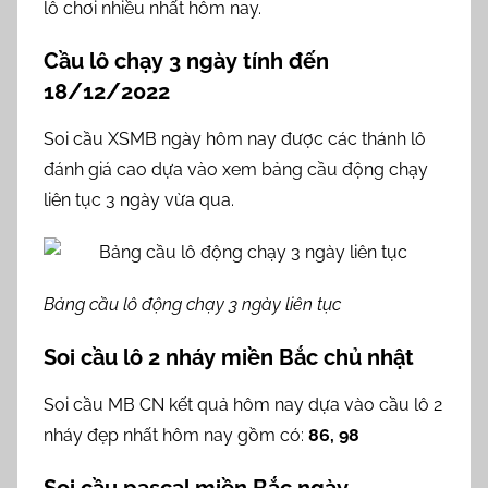
lô chơi nhiều nhất hôm nay.
Cầu lô chạy 3 ngày tính đến
18/12/2022
Soi cầu XSMB ngày hôm nay được các thánh lô
đánh giá cao dựa vào xem bảng cầu động chạy
liên tục 3 ngày vừa qua.
Bảng cầu lô động chạy 3 ngày liên tục
Soi cầu lô 2 nháy miền Bắc chủ nhật
Soi cầu MB CN kết quả hôm nay dựa vào cầu lô 2
nháy đẹp nhất hôm nay gồm có:
86, 98