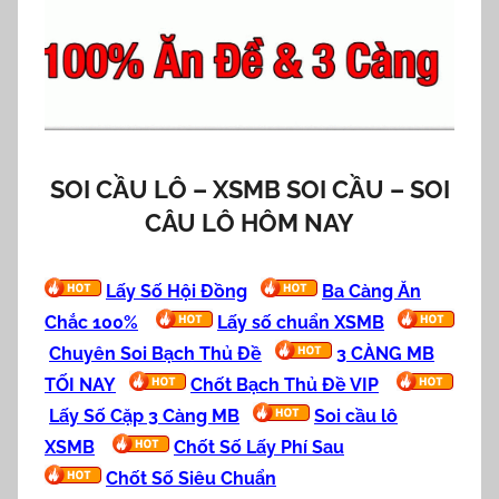
SOI CẦU LÔ – XSMB SOI CẦU – SOI
CÂU LÔ HÔM NAY
Lấy Số Hội Đồng
Ba Càng Ăn
Chắc 100%
Lấy số chuẩn XSMB
Chuyên Soi Bạch Thủ Đề
3 CÀNG MB
TỐI NAY
Chốt Bạch Thủ Đề VIP
Lấy Số Cặp 3 Càng MB
Soi cầu lô
XSMB
Chốt Số Lấy Phí Sau
Chốt Số Siêu Chuẩn