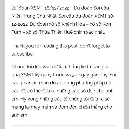
Dự đoán XSMT 18/12/2022 – Dự đoán Soi cầu
Miền Trung Chủ Nhật. Soi cầu dự đoán XSMT 18-
12-2022. Dự đoán xổ số Khánh Hòa – xổ số Kon
Tum – xổ số Thừa Thiên Huế chính xác nhất.
Thank you for reading this post, don't forget to
subscribe!
Chúng tôi dựa vào dữ liệu thống kê từ bảng kết
quả XSMT kỳ quay trước và 30 ngày gần đây. Soi
cầu phân tích sau đó áp dụng phương pháp nối
cầu để có thể đưa ra những cặp số đẹp cho anh
em. Hy vọng những cầu lô chúng tôi đưa ra sẽ
mang lại may mắn và đem đến chiến thắng cho
anh em.