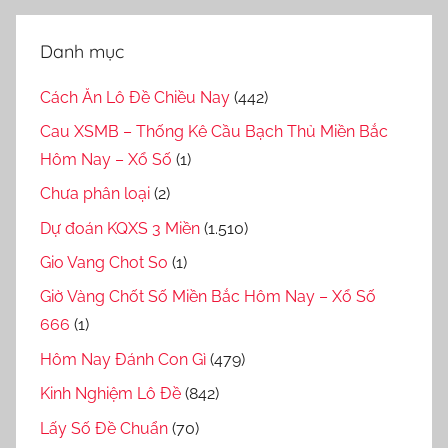
Danh mục
Cách Ăn Lô Đề Chiều Nay
(442)
Cau XSMB – Thống Kê Cầu Bạch Thủ Miền Bắc
Hôm Nay – Xổ Số
(1)
Chưa phân loại
(2)
Dự đoán KQXS 3 Miền
(1.510)
Gio Vang Chot So
(1)
Giờ Vàng Chốt Số Miền Bắc Hôm Nay – Xổ Số
666
(1)
Hôm Nay Đánh Con Gì
(479)
Kinh Nghiệm Lô Đề
(842)
Lấy Số Đề Chuẩn
(70)