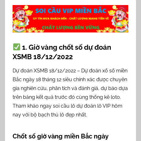
1. Giờ vàng chốt số dự đoán
XSMB 18/12/2022
Dự đoán XSMB 18/12/2022 – Dự đoán xổ số miền
Bắc ngày 18 tháng 12 siêu chính xác được chuyên
gia nghiên cứu, phân tích và đánh giá, dự báo dựa
trên bảng kết quả trước đó cùng thống kê loto.
Tham khảo ngay soi cầu lô dự đoán lô VIP hôm
nay với bộ bạch thủ lô đẹp nhất.
Chốt số giờ vàng miền Bắc ngày