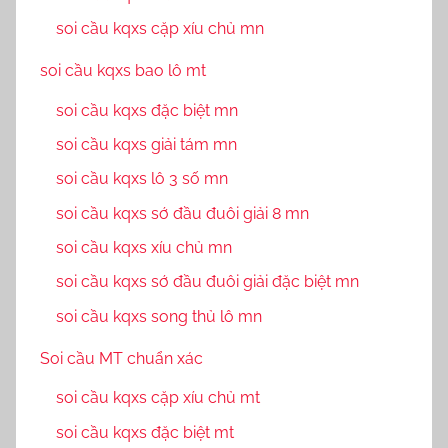
soi cầu kqxs cặp xíu chủ mn
soi cầu kqxs bao lô mt
soi cầu kqxs đặc biệt mn
soi cầu kqxs giải tám mn
soi cầu kqxs lô 3 số mn
soi cầu kqxs sớ đầu đuôi giải 8 mn
soi cầu kqxs xíu chủ mn
soi cầu kqxs sớ đầu đuôi giải đặc biệt mn
soi cầu kqxs song thủ lô mn
Soi cầu MT chuẩn xác
soi cầu kqxs cặp xíu chủ mt
soi cầu kqxs đặc biệt mt