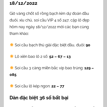
18/12/2022
Giờ vàng chốt số rồng bạch kim dự đoán đầu
đuôi, xỉu chủ, soi cầu VIP 4 số 247, cặp lô đẹp
hôm nay ngày 18/12/2022 mời các bạn cùng
tham khảo:
Soi cầu bạch thủ giải đặc biệt đầu, đuôi:
90
Lô xiên bao lô 2 số:
52 – 67 – 13
Soi cầu 3 càng miền bắc vip bao trúng:
129 –
085
Soi cầu lô kép ngon:
22 – 77
Dàn đặc biệt 36 số bất bại