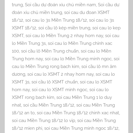
trung
,
Soi cầu dự đoán xỉu chủ miền nam
,
Soi cầu dự
đoán xỉu chủ miền trung
,
soi cau du đoan XSMT
18/12
,
soi cau lo 3s Miền Trung 18/12
,
soi cau lo 3s
XSMT 18/12
,
soi cầu lô kép miền trung
,
soi cau lo kep
XSMT
,
soi cau lo Miền Trung 2 nhay hom nay
,
soi cau
lo Miền Trung 3s
,
soi cau lo Miền Trung chinh xac
100
,
soi cầu lô Miền Trung chuẩn
,
soi cau lo Miền
Trung hom nay
,
soi cau lo Miền Trung minh ngoc
,
soi
cau lo Miền Trung rong bach kim
,
soi cầu lô mn âm
dương
,
soi cau lo XSMT 2 nhay hom nay
,
soi cau lo
XSMT 3s
,
soi cầu lô XSMT chuẩn
,
soi cau lo XSMT
hom nay
,
soi cau lo XSMT minh ngoc
,
soi cau lo
XSMT rong bach kim
,
soi cau Miền Trung 1 lo duy
nhat
,
soi cầu Miền Trung 18/12
,
soi cau Miền Trung
18/12 an to
,
soi cau Miền Trung 18/12 chinh xac nhat
,
soi cau Miền Trung 18/12 lo vip
,
soi cau Miền Trung
18/12 mien phi
,
soi cau Miền Trung minh ngoc 18/12
,