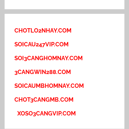
CHOTLO2NHAY.COM
SOICAU247VIP.COM
SOI3CANGHOMNAY.COM
3CANGWIN288.COM
SOICAUMBHOMNAY.COM
CHOT3CANGMB.COM
XOSO3CANGVIP.COM