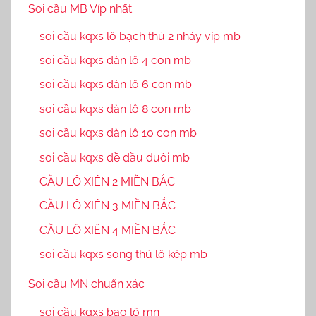
Soi cầu MB Víp nhất
soi cầu kqxs lô bạch thủ 2 nháy víp mb
soi cầu kqxs dàn lô 4 con mb
soi cầu kqxs dàn lô 6 con mb
soi cầu kqxs dàn lô 8 con mb
soi cầu kqxs dàn lô 10 con mb
soi cầu kqxs đề đầu đuôi mb
CẦU LÔ XIÊN 2 MIỀN BẮC
CẦU LÔ XIÊN 3 MIỀN BẮC
CẦU LÔ XIÊN 4 MIỀN BẮC
soi cầu kqxs song thủ lô kép mb
Soi cầu MN chuẩn xác
soi cầu kqxs bao lô mn