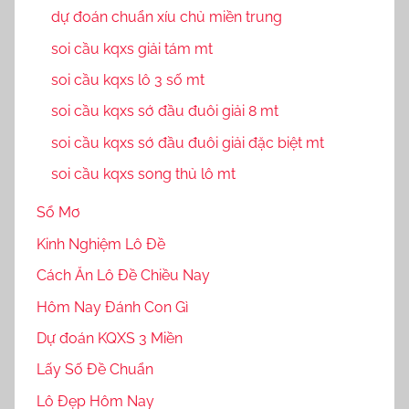
dự đoán chuẩn xíu chủ miền trung
soi cầu kqxs giải tám mt
soi cầu kqxs lô 3 số mt
soi cầu kqxs sớ đầu đuôi giải 8 mt
soi cầu kqxs sớ đầu đuôi giải đặc biệt mt
soi cầu kqxs song thủ lô mt
Sổ Mơ
Kinh Nghiệm Lô Đề
Cách Ăn Lô Đề Chiều Nay
Hôm Nay Đánh Con Gì
Dự đoán KQXS 3 Miền
Lấy Số Đề Chuẩn
Lô Đẹp Hôm Nay