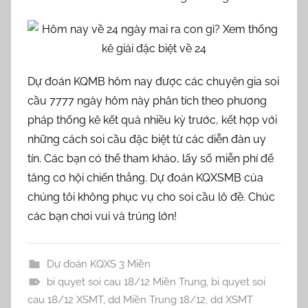
Dự đoán KQMB hôm nay được các chuyên gia soi
cầu 7777 ngày hôm này phân tích theo phương
pháp thống kê kết quả nhiều kỳ trước, kết hợp với
những cách soi cầu đặc biệt từ các diễn đàn uy
tín. Các bạn có thể tham khảo, lấy số miễn phí để
tăng cơ hội chiến thắng. Dự đoán KQXSMB của
chúng tôi không phục vụ cho soi cầu lô đề. Chúc
các bạn chơi vui và trúng lớn!
Dự đoán KQXS 3 Miền
bi quyet soi cau 18/12 Miền Trung
,
bi quyet soi
cau 18/12 XSMT
,
dd Miền Trung 18/12
,
dd XSMT