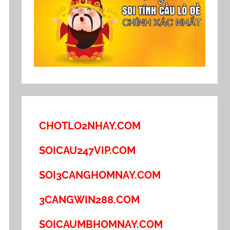
CHOTLO2NHAY.COM
SOICAU247VIP.COM
SOI3CANGHOMNAY.COM
3CANGWIN288.COM
SOICAUMBHOMNAY.COM