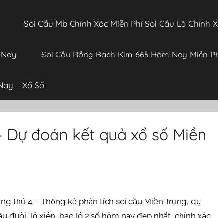
Soi Cầu Mb Chính Xác Miễn Phí Soi Cầu Lô Chính 
 Nay
Soi Cầu Rồng Bạch Kim 666 Hôm Nay Miễn Ph
Nay – Xổ Số
 Dự đoán kết quả xổ số Miền
g thứ 4 – Thống kê phân tích soi cầu Miền Trung, dự
u đuôi, lô xiên, bao lô 2 số hôm nay đẹp nhất, chính xác