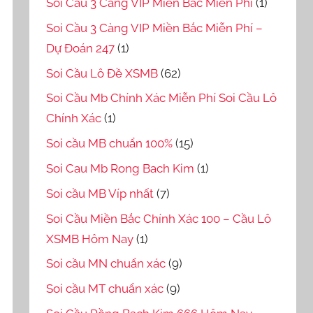
Soi Cầu 3 Càng VIP Miền Bắc Miễn Phí
(1)
Soi Cầu 3 Càng VIP Miền Bắc Miễn Phí –
Dự Đoán 247
(1)
Soi Cầu Lô Đề XSMB
(62)
Soi Cầu Mb Chính Xác Miễn Phí Soi Cầu Lô
Chính Xác
(1)
Soi cầu MB chuẩn 100%
(15)
Soi Cau Mb Rong Bach Kim
(1)
Soi cầu MB Víp nhất
(7)
Soi Cầu Miền Bắc Chính Xác 100 – Cầu Lô
XSMB Hôm Nay
(1)
Soi cầu MN chuẩn xác
(9)
Soi cầu MT chuẩn xác
(9)