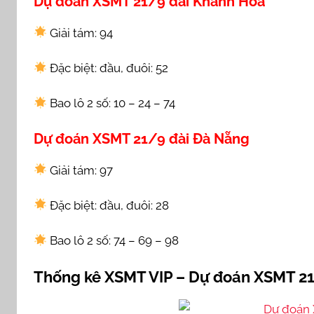
Dự đoán XSMT 21/9 đài Khánh Hòa
Giải tám: 94
Đặc biệt: đầu, đuôi: 52
Bao lô 2 số: 10 – 24 – 74
Dự đoán XSMT 21/9 đài Đà Nẵng
Giải tám: 97
Đặc biệt: đầu, đuôi: 28
Bao lô 2 số: 74 – 69 – 98
Thống kê XSMT VIP – Dự đoán XSMT 