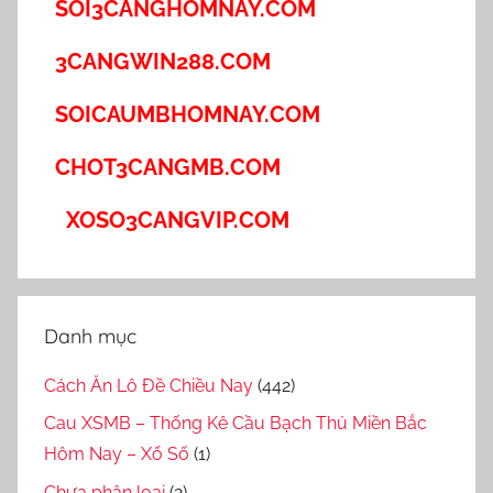
SOI3CANGHOMNAY.COM
3CANGWIN288.COM
SOICAUMBHOMNAY.COM
CHOT3CANGMB.COM
XOSO3CANGVIP.COM
Danh mục
Cách Ăn Lô Đề Chiều Nay
(442)
Cau XSMB – Thống Kê Cầu Bạch Thủ Miền Bắc
Hôm Nay – Xổ Số
(1)
Chưa phân loại
(2)