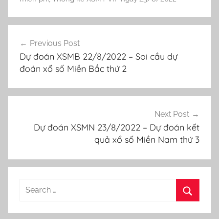
Điều
Previous Post
hướng
Dự đoán XSMB 22/8/2022 – Soi cầu dự
bài
đoán xổ số Miền Bắc thứ 2
viết
Next Post
Dự đoán XSMN 23/8/2022 – Dự đoán kết
quả xổ số Miền Nam thứ 3