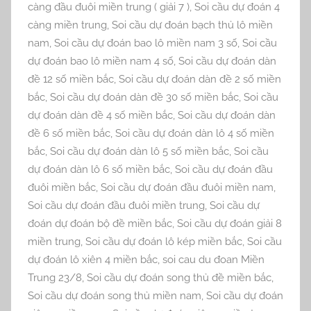
càng đầu đuôi miền trung ( giải 7 )
,
Soi cầu dự đoán 4
càng miền trung
,
Soi cầu dự đoán bạch thủ lô miền
nam
,
Soi cầu dự đoán bao lô miền nam 3 số
,
Soi cầu
dự đoán bao lô miền nam 4 số
,
Soi cầu dự đoán dàn
đề 12 số miền bắc
,
Soi cầu dự đoán dàn đề 2 số miền
bắc
,
Soi cầu dự đoán dàn đề 30 số miền bắc
,
Soi cầu
dự đoán dàn đề 4 số miền bắc
,
Soi cầu dự đoán dàn
đề 6 số miền bắc
,
Soi cầu dự đoán dàn lô 4 số miền
bắc
,
Soi cầu dự đoán dàn lô 5 số miền bắc
,
Soi cầu
dự đoán dàn lô 6 số miền bắc
,
Soi cầu dự đoán đầu
đuôi miền bắc
,
Soi cầu dự đoán đầu đuôi miền nam
,
Soi cầu dự đoán đầu đuôi miền trung
,
Soi cầu dự
đoán dự đoán bộ đề miền bắc
,
Soi cầu dự đoán giải 8
miền trung
,
Soi cầu dự đoán lô kép miền bắc
,
Soi cầu
dự đoán lô xiên 4 miền bắc
,
soi cau du đoan Miền
Trung 23/8
,
Soi cầu dự đoán song thủ đề miền bắc
,
Soi cầu dự đoán song thủ miền nam
,
Soi cầu dự đoán