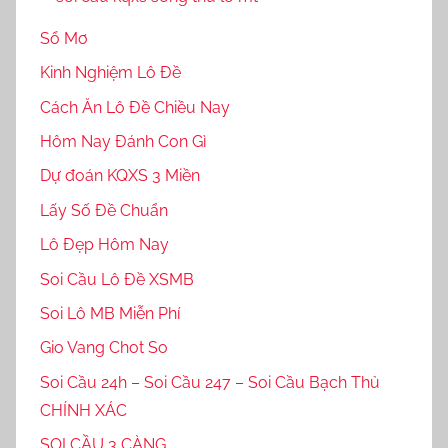
Sổ Mơ
Kinh Nghiệm Lô Đề
Cách Ăn Lô Đề Chiều Nay
Hôm Nay Đánh Con Gì
Dự đoán KQXS 3 Miền
Lấy Số Đề Chuẩn
Lô Đẹp Hôm Nay
Soi Cầu Lô Đề XSMB
Soi Lô MB Miễn Phí
Gio Vang Chot So
Soi Cầu 24h – Soi Cầu 247 – Soi Cầu Bạch Thủ
CHÍNH XÁC
SOI CẦU 3 CÀNG