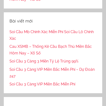
Bài viết mới
Soi Cầu Mb Chính Xác Miễn Phí Soi Cầu Lô Chính
Xác
Cau XSMB – Thống Kê Cầu Bạch Thủ Miền Bắc
Hôm Nay – Xổ Số
Soi Cầu 3 Càng 3 Miền Tỷ Lệ Trúng 99%
Soi Cầu 3 Càng VIP Miền Bắc Miễn Phí – Dự Đoán
247
Soi Cầu 3 Càng VIP Miền Bắc Miễn Phí