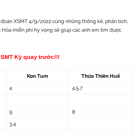
 đoán XSMT 4/9/2022 cùng những thống kê, phân tích,
h Hòa miễn phí hy vọng sẽ giúp các anh em tìm được
XSMT Kỳ quay trước!!!
Kon Tum
Thừa Thiên Huế
4
4,5,7
9
8
3,4