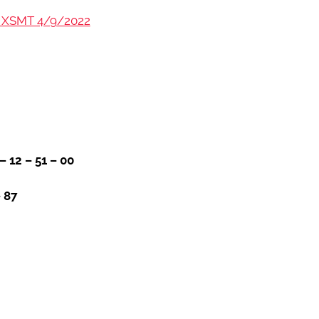
– 12 – 51 – 00
– 87