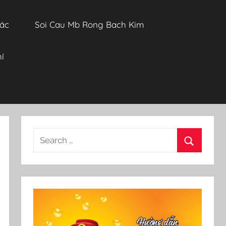
Xác
Soi Cau Mb Rong Bach Kim
í