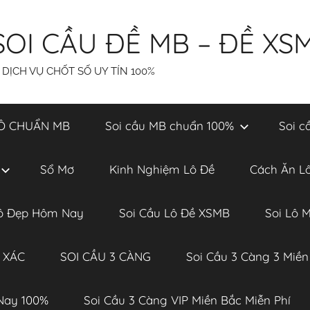
SOI CẦU ĐỀ MB – ĐỀ X
ỊCH VỤ CHỐT SỐ UY TÍN 100%
LÔ CHUẨN MB
Soi cầu MB chuẩn 100%
Soi c
Sổ Mơ
Kinh Nghiệm Lô Đề
Cách Ăn L
ô Đẹp Hôm Nay
Soi Cầu Lô Đề XSMB
Soi Lô 
H XÁC
SOI CẦU 3 CÀNG
Soi Cầu 3 Càng 3 Miền
Nay 100%
Soi Cầu 3 Càng VIP Miền Bắc Miễn Phí