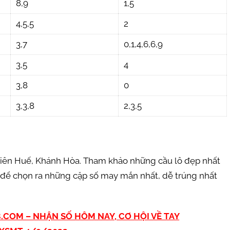
8,9
1,5
4,5,5
2
3,7
0,1,4,6,6,9
3,5
4
3,8
0
3
,3,8
2,3,5
iên Huế, Khánh Hòa. Tham khảo những cầu lô đẹp nhất
 để chọn ra những cặp số may mắn nhất, dễ trúng nhất
COM – NHẬN SỐ HÔM NAY, CƠ HỘI VỀ TAY