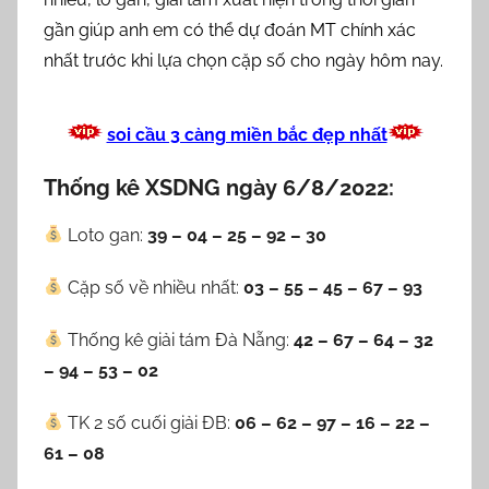
gần giúp anh em có thể dự đoán MT chính xác
nhất trước khi lựa chọn cặp số cho ngày hôm nay.
soi cầu 3 càng miền bắc đẹp nhất
Thống kê XSDNG ngày 6/8/2022:
Loto gan:
39 – 04 – 25 – 92 – 30
Cặp số về nhiều nhất:
03 – 55 – 45 – 67 – 93
Thống kê giải tám Đà Nẵng:
42 – 67 – 64 – 32
– 94 – 53 – 02
TK 2 số cuối giải ĐB:
06 – 62 – 97 – 16 – 22 –
61 – 08