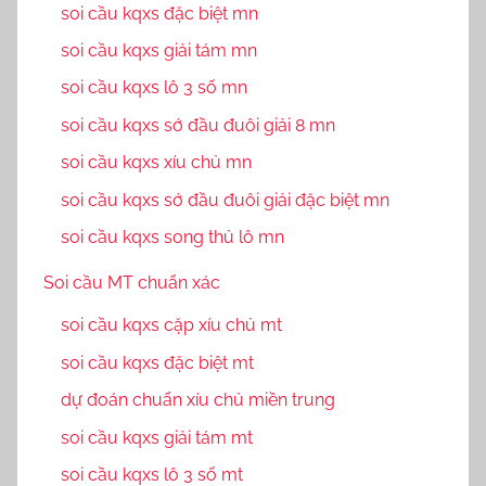
soi cầu kqxs đặc biệt mn
soi cầu kqxs giải tám mn
soi cầu kqxs lô 3 số mn
soi cầu kqxs sớ đầu đuôi giải 8 mn
soi cầu kqxs xíu chủ mn
soi cầu kqxs sớ đầu đuôi giải đặc biệt mn
soi cầu kqxs song thủ lô mn
Soi cầu MT chuẩn xác
soi cầu kqxs cặp xíu chủ mt
soi cầu kqxs đặc biệt mt
dự đoán chuẩn xíu chủ miền trung
soi cầu kqxs giải tám mt
soi cầu kqxs lô 3 số mt