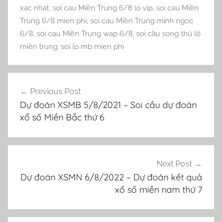
xac nhat
,
soi cau Miền Trung 6/8 lo vip
,
soi cau Miền
Trung 6/8 mien phi
,
soi cau Miền Trung minh ngoc
6/8
,
soi cau Miền Trung wap 6/8
,
soi cầu song thủ lô
miền trung
,
soi lo mb mien phi
Điều
Previous Post
hướng
Dự đoán XSMB 5/8/2021 – Soi cầu dự đoán
bài
xổ số Miền Bắc thứ 6
viết
Next Post
Dự đoán XSMN 6/8/2022 – Dự đoán kết quả
xổ số miền nam thứ 7