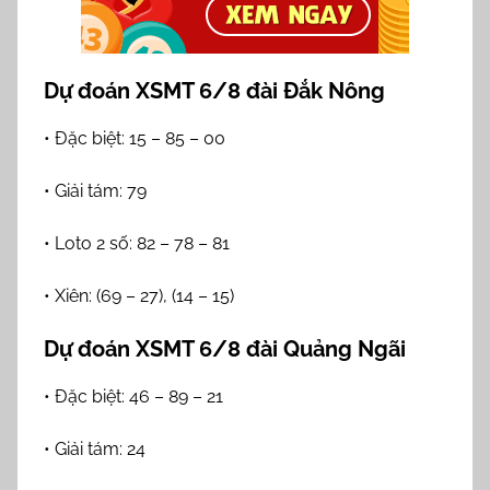
Dự đoán XSMT 6/8 đài Đắk Nông
• Đặc biệt:
15 – 85 – 00
• Giải tám:
79
• Loto 2 số:
82 – 78 – 81
• Xiên:
(69 – 27), (14 – 15)
Dự đoán XSMT 6/8 đài Quảng Ngãi
• Đặc biệt:
46 – 89 – 21
• Giải tám:
24