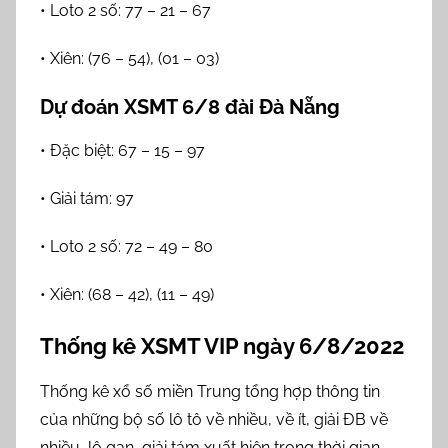
• Loto 2 số: 77
– 21 – 67
• Xiên:
(76 – 54), (01 – 03)
Dự đoán XSMT 6/8 đài Đà Nẵng
• Đặc biệt:
67 – 15 – 97
• Giải tám:
97
• Loto 2 số:
72 – 49 – 80
• Xiên:
(68 – 42), (11 – 49)
Thống kê XSMT VIP ngày 6/8/2022
Thống kê xổ số miền Trung tổng hợp thông tin
của những bộ số lô tô về nhiều, về ít, giải ĐB về
nhiều, lô gan, giải tám xuất hiện trong thời gian