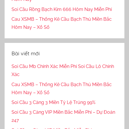
Soi Cầu Rồng Bạch Kim 666 Hôm Nay Miễn Phí
Cau XSMB – Thống Kê Cầu Bạch Thủ Miền Bắc
Hôm Nay – Xổ Số
Bài viết mới
Soi Cầu Mb Chính Xác Miễn Phí Soi Cầu Lô Chính
Xác
Cau XSMB – Thống Kê Cầu Bạch Thủ Miền Bắc
Hôm Nay – Xổ Số
Soi Cầu 3 Càng 3 Miền Tỷ Lệ Trúng 99%
Soi Cầu 3 Càng VIP Miền Bắc Miễn Phí – Dự Đoán
247