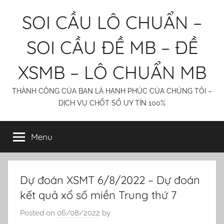
Skip
SOI CẦU LÔ CHUẨN –
to
content
SOI CẦU ĐỀ MB – ĐỀ
XSMB – LÔ CHUẨN MB
THÀNH CÔNG CỦA BẠN LÀ HẠNH PHÚC CỦA CHÚNG TÔI –
DỊCH VỤ CHỐT SỐ UY TÍN 100%
Menu
Dự đoán XSMT 6/8/2022 – Dự đoán
kết quả xổ số miền Trung thứ 7
Posted on
06/08/2022
by