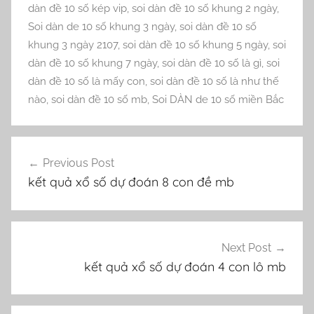
dàn đề 10 số kép vip
,
soi dàn đề 10 số khung 2 ngày
,
Soi dàn de 10 số khung 3 ngày
,
soi dàn đề 10 số
khung 3 ngày 2107
,
soi dàn đề 10 số khung 5 ngày
,
soi
dàn đề 10 số khung 7 ngày
,
soi dàn đề 10 số là gì
,
soi
dàn đề 10 số là mấy con
,
soi dàn đề 10 số là như thế
nào
,
soi dàn đề 10 số mb
,
Soi DÀN de 10 số miền Bắc
Điều
Previous Post
hướng
kết quả xổ số dự đoán 8 con đề mb
bài
viết
Next Post
kết quả xổ số dự đoán 4 con lô mb