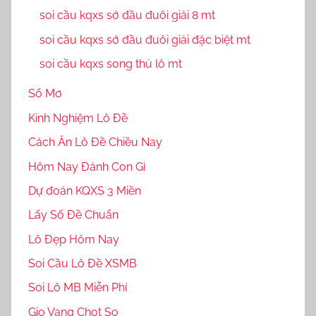
soi cầu kqxs sớ đầu đuôi giải 8 mt
soi cầu kqxs sớ đầu đuôi giải đặc biệt mt
soi cầu kqxs song thủ lô mt
Sổ Mơ
Kinh Nghiệm Lô Đề
Cách Ăn Lô Đề Chiều Nay
Hôm Nay Đánh Con Gì
Dự đoán KQXS 3 Miền
Lấy Số Đề Chuẩn
Lô Đẹp Hôm Nay
Soi Cầu Lô Đề XSMB
Soi Lô MB Miễn Phí
Gio Vang Chot So