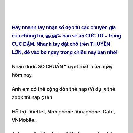
Hãy nhanh tay nhận số đẹp từ các chuyên gia
của chúng tôi, 99,99% bạn sẽ ăn CỰC TO – trúng
CỰC ĐẬM. Nhanh tay đặt chỗ trên THUYỀN
LỚN, để vào bờ ngay trong chiều nay bạn nhé!
Nhận được SỐ CHUẨN “tuyệt mật” của ngày
hôm nay.
Anh em có thể cộng dồn thẻ nạp (Ví dụ: 5 thẻ
200k thì nạp 5 lần
Hỗ trợ : Viettel, Mobiphone, Vinaphone, Gate,
VNMobile…