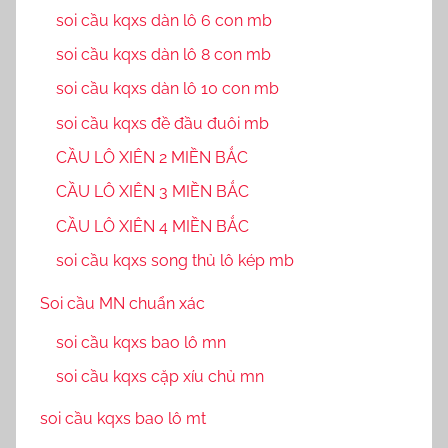
soi cầu kqxs dàn lô 6 con mb
soi cầu kqxs dàn lô 8 con mb
soi cầu kqxs dàn lô 10 con mb
soi cầu kqxs đề đầu đuôi mb
CẦU LÔ XIÊN 2 MIỀN BẮC
CẦU LÔ XIÊN 3 MIỀN BẮC
CẦU LÔ XIÊN 4 MIỀN BẮC
soi cầu kqxs song thủ lô kép mb
Soi cầu MN chuẩn xác
soi cầu kqxs bao lô mn
soi cầu kqxs cặp xíu chủ mn
soi cầu kqxs bao lô mt