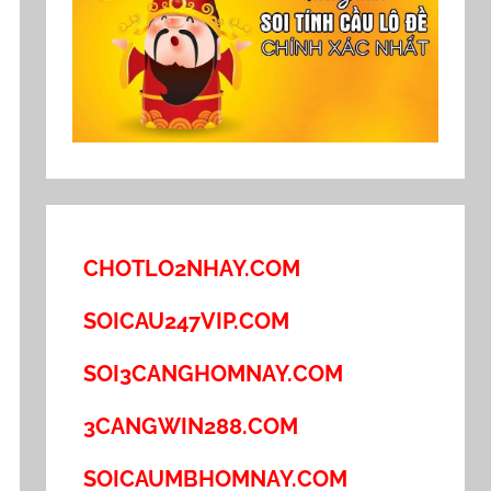
CHOTLO2NHAY.COM
SOICAU247VIP.COM
SOI3CANGHOMNAY.COM
3CANGWIN288.COM
SOICAUMBHOMNAY.COM