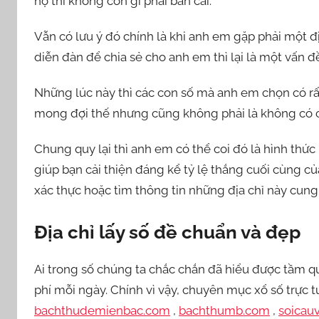
họ thì không còn gì phải bàn cãi.
Vẫn có lưu ý đó chính là khi anh em gặp phải một đ
diễn đàn để chia sẻ cho anh em thì lại là một vấn đ
Những lúc này thì các con số mà anh em chọn có r
mong đợi thế nhưng cũng không phải là không có c
Chung quy lại thì anh em có thể coi đó là hình thức 
giúp bạn cải thiện đáng kể tỷ lệ thắng cuối cùng c
xác thực hoặc tìm thông tin những địa chỉ này cun
Địa chỉ lấy số đề chuẩn và đẹp
Ai trong số chúng ta chắc chắn đã hiểu được tầm q
phí mỗi ngày. Chính vì vậy, chuyên mục xổ số trực 
bachthudemienbac.com
,
bachthumb.com
,
soicau