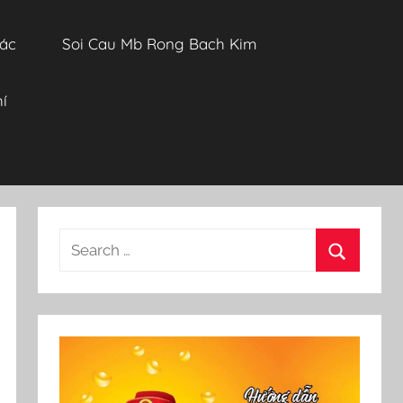
Xác
Soi Cau Mb Rong Bach Kim
í