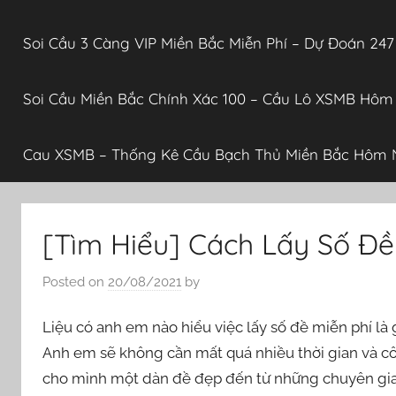
Soi Cầu 3 Càng VIP Miền Bắc Miễn Phí – Dự Đoán 247
Soi Cầu Miền Bắc Chính Xác 100 – Cầu Lô XSMB Hôm
Cau XSMB – Thống Kê Cầu Bạch Thủ Miền Bắc Hôm 
[Tìm Hiểu] Cách Lấy Số Đề
Posted on
20/08/2021
by
Liệu có anh em nào hiểu việc lấy số đề miễn phí là
Anh em sẽ không cần mất quá nhiều thời gian và c
cho mình một dàn đề đẹp đến từ những chuyên gia lô