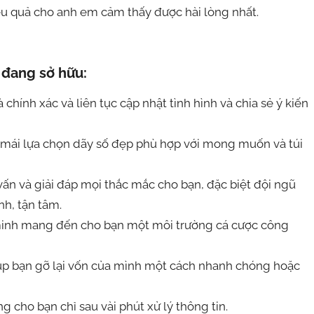
iệu quả cho anh em cảm thấy được hài lòng nhất.
 đang sở hữu:
chính xác và liên tục cập nhật tình hình và chia sẻ ý kiến
 mái lựa chọn dãy số đẹp phù hợp với mong muốn và túi
ấn và giải đáp mọi thắc mắc cho bạn, đặc biệt đội ngũ
nh, tận tâm.
minh mang đến cho bạn một môi trường cá cược công
giúp bạn gỡ lại vốn của mình một cách nhanh chóng hoặc
g cho bạn chỉ sau vài phút xử lý thông tin.