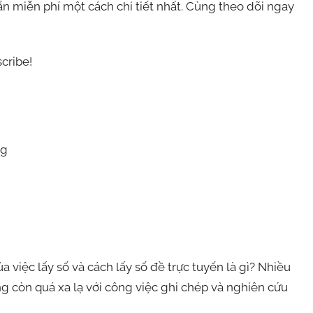
n miễn phí một cách chi tiết nhất. Cùng theo dõi ngay
scribe!
ng
a việc lấy số và cách lấy số đề trực tuyến là gì? Nhiều
 còn quá xa lạ với công việc ghi chép và nghiên cứu