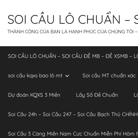
Skip
to
SOI CẦU LÔ CHUẨN – 
content
THÀNH CÔNG CỦA BẠN LÀ HẠNH PHÚC CỦA CHÚNG TÔI – D
SOI CẦU LÔ CHUẨN – SOI CẦU ĐỀ MB – ĐỀ XSMB – 
soi cầu kqxs bao lô mt
Soi cầu MT chuẩn xác
Dự đoán KQXS 3 Miền
Lấy Số Đề Chuẩn
L
Soi Cầu 24h – Soi Cầu 247 – Soi Cầu Bạch Thủ CHÍN
Soi Cầu 3 Càng Miền Nam Cực Chuẩn Miễn Phí Hôm 