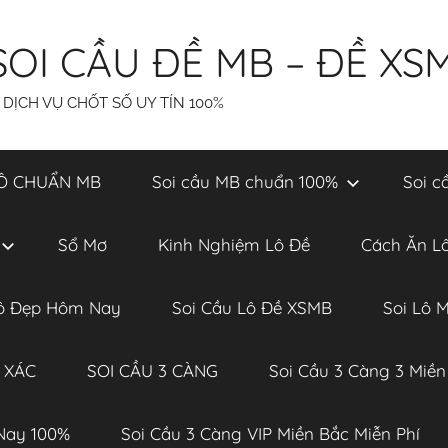
SOI CẦU ĐỀ MB – ĐỀ X
ỊCH VỤ CHỐT SỐ UY TÍN 100%
LÔ CHUẨN MB
Soi cầu MB chuẩn 100%
Soi c
Sổ Mơ
Kinh Nghiệm Lô Đề
Cách Ăn L
ô Đẹp Hôm Nay
Soi Cầu Lô Đề XSMB
Soi Lô 
H XÁC
SOI CẦU 3 CÀNG
Soi Cầu 3 Càng 3 Miền
Nay 100%
Soi Cầu 3 Càng VIP Miền Bắc Miễn Phí