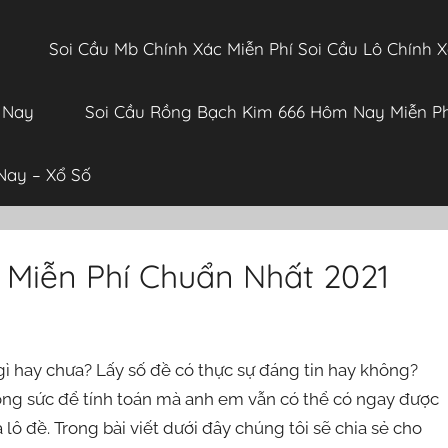
Soi Cầu Mb Chính Xác Miễn Phí Soi Cầu Lô Chính 
 Nay
Soi Cầu Rồng Bạch Kim 666 Hôm Nay Miễn Ph
Nay – Xổ Số
 Miễn Phí Chuẩn Nhất 2021
 gì hay chưa? Lấy số đề có thực sự đáng tin hay không?
ông sức để tính toán mà anh em vẫn có thể có ngay được
 đề. Trong bài viết dưới đây chúng tôi sẽ chia sẻ cho