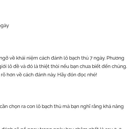
ngày
 ngỡ về khái niệm cách đánh lô bạch thủ 7 ngày. Phương
ới lô đề và đó là thiệt thòi nếu bạn chưa biết đến chúng.
u rõ hơn về cách đánh này. Hãy đón đọc nhé!
 cần chọn ra con lô bạch thủ mà bạn nghĩ rằng khả năng