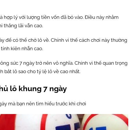
và hợp lý với lượng tiền vốn đã bỏ vào. Điều này nhằm
 thắng lãi vẫn cao.
y để có thể chờ lô về. Chính vì thế cách chơi này thường
tính kiên nhẫn cao.
ông sức 7 ngày trở nên vô nghĩa. Chính vì thế quan trọng
 bắt lô sao cho tỷ lệ lô về cao nhất.
hủ lô khung 7 ngày
gày mà bạn nên tìm hiểu trước khi chơi