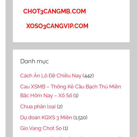
CHOT3CANGMB.COM
XOSO3CANGVIP.COM
Danh mục
Cách Ăn Lô Đề Chiều Nay
(442)
Cau XSMB – Thống Kê Cầu Bạch Thủ Miền
Bắc Hôm Nay – Xổ Số
(1)
Chưa phân loại
(2)
Dự đoán KQXS 3 Miền
(1.510)
Gio Vang Chot So
(1)