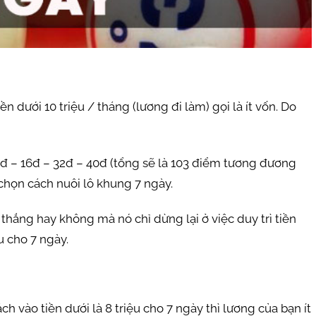
ền dưới 10 triệu / tháng (lương đi làm) gọi là ít vốn. Do
 8đ – 16đ – 32đ – 40đ (tổng sẽ là 103 điểm tương đương
a chọn cách nuôi lô khung 7 ngày.
thắng hay không mà nó chỉ dừng lại ở việc duy trì tiền
u cho 7 ngày.
h vào tiền dưới là 8 triệu cho 7 ngày thì lương của bạn ít