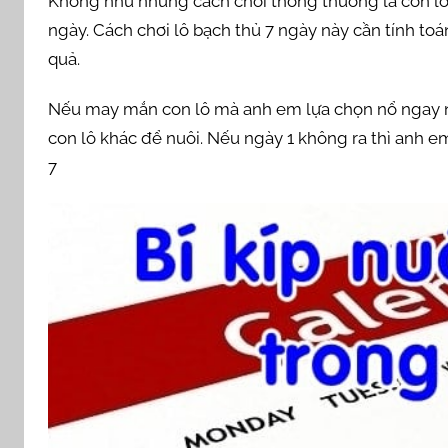
Không như những cách chơi thông thường là con lô 
ngày. Cách chơi lô bạch thủ 7 ngày này cần tính toá
quả.
Nếu may mắn con lô mà anh em lựa chọn nổ ngay n
con lô khác để nuôi. Nếu ngày 1 không ra thì anh e
7