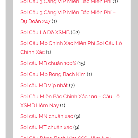
Soi Cầu 3 Càng VIP Miền Bắc Miễn Phí
(1)
Soi Cầu 3 Càng VIP Miền Bắc Miễn Phí –
Dự Đoán 247
(1)
Soi Cầu Lô Đề XSMB
(62)
Soi Cầu Mb Chính Xác Miễn Phí Soi Cầu Lô
Chính Xác
(1)
Soi cầu MB chuẩn 100%
(15)
Soi Cau Mb Rong Bach Kim
(1)
Soi cầu MB Víp nhất
(7)
Soi Cầu Miền Bắc Chính Xác 100 – Cầu Lô
XSMB Hôm Nay
(1)
Soi cầu MN chuẩn xác
(9)
Soi cầu MT chuẩn xác
(9)