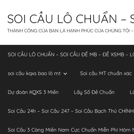
Skip
to
SOI CẦU LÔ CHUẨN – 
content
THÀNH CÔNG CỦA BẠN LÀ HẠNH PHÚC CỦA CHÚNG TÔI – D
SOI CẦU LÔ CHUẨN – SOI CẦU ĐỀ MB – ĐỀ XSMB – 
soi cầu kqxs bao lô mt
Soi cầu MT chuẩn xác
Dự đoán KQXS 3 Miền
Lấy Số Đề Chuẩn
L
Soi Cầu 24h – Soi Cầu 247 – Soi Cầu Bạch Thủ CHÍN
Soi Cầu 3 Càng Miền Nam Cực Chuẩn Miễn Phí Hôm 