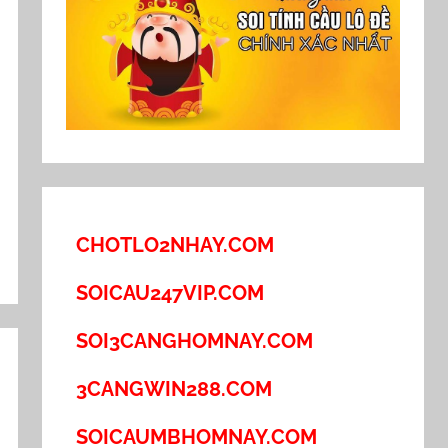
CHOTLO2NHAY.COM
SOICAU247VIP.COM
SOI3CANGHOMNAY.COM
3CANGWIN288.COM
SOICAUMBHOMNAY.COM