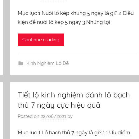
Mục lục 1 Nuôi lô kép khung 5 ngày là gì? 2 Điều
kiện để nuôi lô kép 5 ngày 3 Những lợi
Continue reading
Kinh Nghiệm Lô Đề
Tiết lộ kinh nghiệm đánh lô bạch
thủ 7 ngày cực hiệu quả
Posted on
22/06/2021
by
Mục lục 1 Lô bạch thủ 7 ngày là gì? 1.1 Ưu điểm