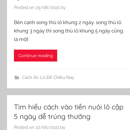
Posted on
29/08/2021
by
Bên cạnh song thủ lô khung 2 ngày, song thủ lô
khung 3 ngày thì song thủ lô khung 5 ngày cũng
là một
Continue reading
Cách Ăn Lô Đề Chiều Nay
Tìm hiểu cách vào tiền nuôi lô cặp
5 ngày dễ trúng thưởng
Posted on
22/06/2021
by