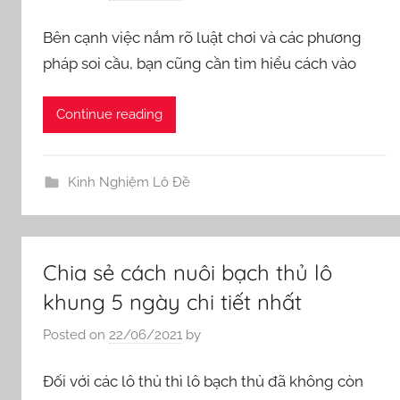
Bên cạnh việc nắm rõ luật chơi và các phương
pháp soi cầu, bạn cũng cần tìm hiểu cách vào
Continue reading
Kinh Nghiệm Lô Đề
Chia sẻ cách nuôi bạch thủ lô
khung 5 ngày chi tiết nhất
Posted on
22/06/2021
by
Đối với các lô thủ thì lô bạch thủ đã không còn