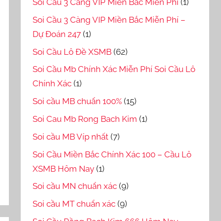
Soi Cầu 3 Càng VIP Miền Bắc Miễn Phí
(1)
Soi Cầu 3 Càng VIP Miền Bắc Miễn Phí –
Dự Đoán 247
(1)
Soi Cầu Lô Đề XSMB
(62)
Soi Cầu Mb Chính Xác Miễn Phí Soi Cầu Lô
Chính Xác
(1)
Soi cầu MB chuẩn 100%
(15)
Soi Cau Mb Rong Bach Kim
(1)
Soi cầu MB Víp nhất
(7)
Soi Cầu Miền Bắc Chính Xác 100 – Cầu Lô
XSMB Hôm Nay
(1)
Soi cầu MN chuẩn xác
(9)
Soi cầu MT chuẩn xác
(9)