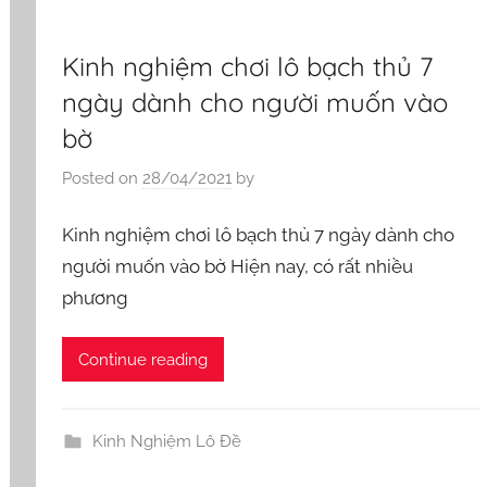
Kinh nghiệm chơi lô bạch thủ 7
ngày dành cho người muốn vào
bờ
Posted on
28/04/2021
by
Kinh nghiệm chơi lô bạch thủ 7 ngày dành cho
người muốn vào bờ Hiện nay, có rất nhiều
phương
Continue reading
Kinh Nghiệm Lô Đề