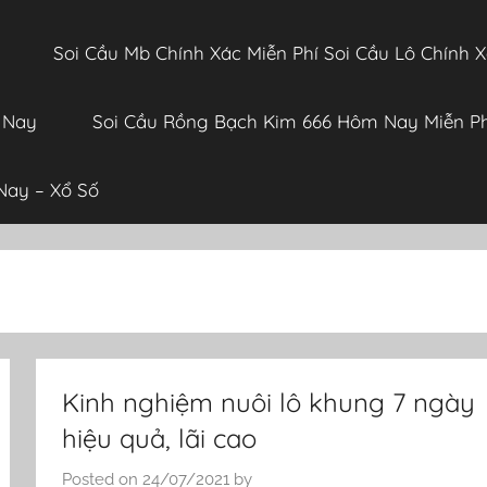
Soi Cầu Mb Chính Xác Miễn Phí Soi Cầu Lô Chính 
 Nay
Soi Cầu Rồng Bạch Kim 666 Hôm Nay Miễn Ph
Nay – Xổ Số
Kinh nghiệm nuôi lô khung 7 ngày
hiệu quả, lãi cao
Posted on
24/07/2021
by