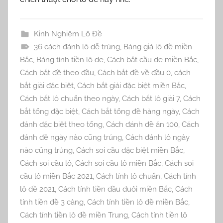
Kinh Nghiệm Lô Đề
36 cách đánh lô dễ trúng
,
Bảng giá lô đề miền
Bắc
,
Bảng tính tiền lô de
,
Cách bắt cầu de miền Bắc
,
Cách bắt đề theo đầu
,
Cách bắt đề về đầu 0
,
cách
bắt giải đặc biệt
,
Cách bắt giải đặc biệt miền Bắc
,
Cách bắt lô chuẩn theo ngày
,
Cách bắt lô giải 7
,
Cách
bắt tổng đặc biệt
,
Cách bắt tổng đề hàng ngày
,
Cách
đánh đặc biệt theo tổng
,
Cách đánh đề ăn 100
,
Cách
đánh đề ngày nào cũng trúng
,
Cách đánh lô ngày
nào cũng trúng
,
Cách soi cầu đặc biệt miền Bắc
,
Cách soi cầu lô
,
Cách soi cầu lô miền Bắc
,
Cách soi
cầu lô miền Bắc 2021
,
Cách tính lô chuẩn
,
Cách tính
lô đề 2021
,
Cách tính tiền đầu đuôi miền Bắc
,
Cách
tính tiền đề 3 càng
,
Cách tính tiền lô đề miền Bắc
,
Cách tính tiền lô đề miền Trung
,
Cách tính tiền lô