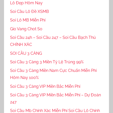
Lô Đẹp Hôm Nay
Soi Cầu Lô Đề XSMB
Soi Lô MB Miễn Phí
Gio Vang Chot So
Soi Cầu 24h – Soi Cầu 247 – Soi Cầu Bạch Thủ
CHÍNH XÁC
SOI CẦU 3 CÀNG
Soi Cầu 3 Càng 3 Miền Tỷ Lệ Trúng 99%
Soi Cầu 3 Càng Miền Nam Cực Chuẩn Miễn Phí
Hôm Nay 100%
Soi Cầu 3 Càng VIP Miền Bắc Miễn Phí
Soi Cầu 3 Càng VIP Miền Bắc Miễn Phí – Dự Đoán
247
Soi Cầu Mb Chính Xác Miễn Phí Soi Cầu Lô Chính