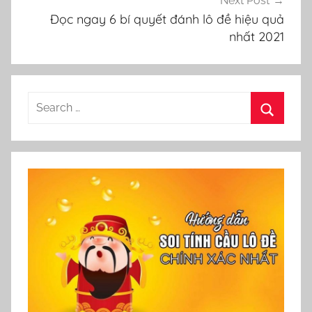
Next Post
Đọc ngay 6 bí quyết đánh lô đề hiệu quả
nhất 2021