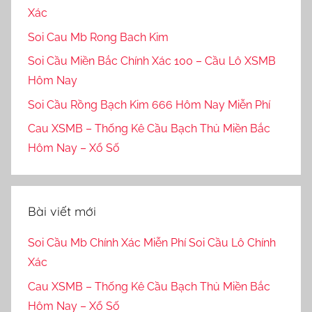
Xác
Soi Cau Mb Rong Bach Kim
Soi Cầu Miền Bắc Chính Xác 100 – Cầu Lô XSMB
Hôm Nay
Soi Cầu Rồng Bạch Kim 666 Hôm Nay Miễn Phí
Cau XSMB – Thống Kê Cầu Bạch Thủ Miền Bắc
Hôm Nay – Xổ Số
Bài viết mới
Soi Cầu Mb Chính Xác Miễn Phí Soi Cầu Lô Chính
Xác
Cau XSMB – Thống Kê Cầu Bạch Thủ Miền Bắc
Hôm Nay – Xổ Số