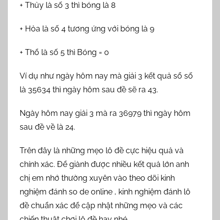
+ Thủy là số 3 thì bóng là 8
+ Hỏa là số 4 tương ứng với bóng là 9
+ Thổ là số 5 thì Bóng = 0
Ví dụ như ngày hôm nay mà giải 3 kết quả sổ số
là 35634 thì ngày hôm sau đề sẽ ra 43.
Ngày hôm nay giải 3 mà ra 36979 thì ngày hôm
sau đề về là 24.
Trên đây là những mẹo lô đề cực hiệu quả và
chính xác. Để giành được nhiều kết quả lớn anh
chị em nhớ thường xuyên vào theo dõi kinh
nghiệm đánh so de online , kinh nghiệm đánh lô
đề chuẩn xác để cập nhật những mẹo và các
chiến thuật chơi lô đề hay nhé.