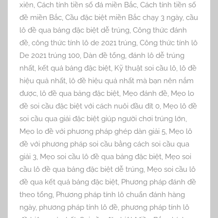
xiên
,
Cách tính tiền số đá miền Bắc
,
Cách tính tiền số
đề miền Bắc
,
Cầu đặc biệt miền Bắc chạy 3 ngày
,
cầu
lô đề qua bảng đặc biệt dễ trúng
,
Công thức đánh
đề
,
công thức tính lô de 2021 trúng
,
Công thức tính lô
De 2021 trúng 100
,
Dàn đề tổng
,
đánh lô dễ trúng
nhất
,
kết quả bảng đặc biệt
,
Kỹ thuật soi cầu lô
,
lô đề
hiệu quả nhất
,
lô đề hiệu quả nhất mà bạn nên nắm
được
,
lô đề qua bảng đặc biệt
,
Mẹo đánh đề
,
Mẹo lo
đề soi cầu đặc biệt với cách nuôi đầu đít 0
,
Mẹo lô đề
soi cầu qua giải đặc biệt giúp người chơi trúng lớn
,
Mẹo lo đề với phương pháp ghép dàn giải 5
,
Mẹo lô
đề với phương pháp soi cầu bằng cách soi cầu qua
giải 3
,
Mẹo soi cầu lô đề qua bảng đặc biệt
,
Mẹo soi
cầu lô đề qua bảng đặc biệt dễ trúng
,
Mẹo soi cầu lô
đề qua kết quả bảng đặc biệt
,
Phương pháp đánh đề
theo tổng
,
Phương pháp tính lô chuẩn đánh hàng
ngày
,
phương pháp tính lô đề
,
phương pháp tính lô