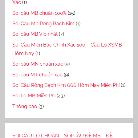
Xác
(1)
Soi cầu MB chuẩn 100%
(15)
Soi Cau Mb Rong Bach Kim
(1)
Soi cầu MB Víp nhất
(7)
Soi Cầu Miền Bắc Chính Xác 100 – Cầu Lô XSMB
Hôm Nay
(1)
Soi cầu MN chuẩn xác
(9)
Soi cầu MT chuẩn xác
(9)
Soi Cầu Rồng Bạch Kim 666 Hôm Nay Miễn Phí
(1)
Soi Lô MB Miễn Phí
(43)
Thông báo
(3)
SOI CẦU LÔ CHUẨN – SOI CẦU ĐỀ MB – ĐỀ