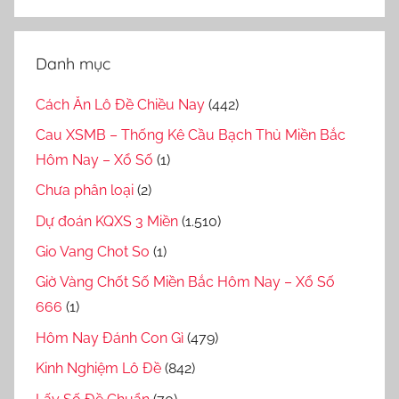
Danh mục
Cách Ăn Lô Đề Chiều Nay
(442)
Cau XSMB – Thống Kê Cầu Bạch Thủ Miền Bắc
Hôm Nay – Xổ Số
(1)
Chưa phân loại
(2)
Dự đoán KQXS 3 Miền
(1.510)
Gio Vang Chot So
(1)
Giờ Vàng Chốt Số Miền Bắc Hôm Nay – Xổ Số
666
(1)
Hôm Nay Đánh Con Gì
(479)
Kinh Nghiệm Lô Đề
(842)