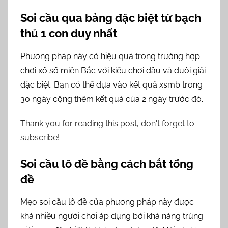
Soi cầu qua bảng đặc biệt từ bạch
thủ 1 con duy nhất
Phương pháp này có hiệu quả trong trường hợp
chơi xổ số miền Bắc với kiểu chơi đầu và đuôi giải
đặc biệt. Bạn có thể dựa vào kết quả xsmb trong
30 ngày cộng thêm kết quả của 2 ngày trước đó.
Thank you for reading this post, don't forget to
subscribe!
Soi cầu lô đề bằng cách bắt tổng
đề
Mẹo soi cầu lô đề của phương pháp này được
khá nhiều người chơi áp dụng bởi khả năng trúng