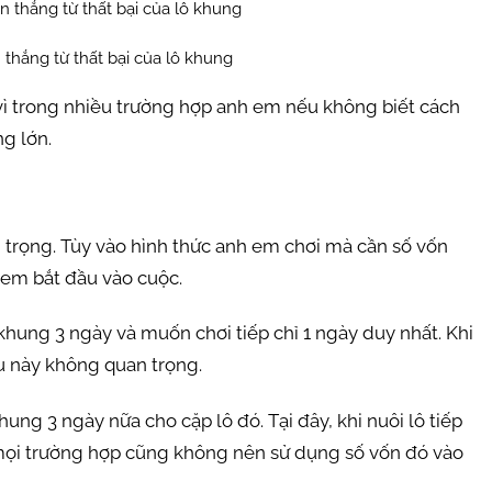
 thắng từ thất bại của lô khung
 vì trong nhiều trường hợp anh em nếu không biết cách
g lớn.
an trọng. Tùy vào hình thức anh em chơi mà cần số vốn
 em bắt đầu vào cuộc.
 khung 3 ngày và muốn chơi tiếp chỉ 1 ngày duy nhất. Khi
u này không quan trọng.
ng 3 ngày nữa cho cặp lô đó. Tại đây, khi nuôi lô tiếp
mọi trường hợp cũng không nên sử dụng số vốn đó vào