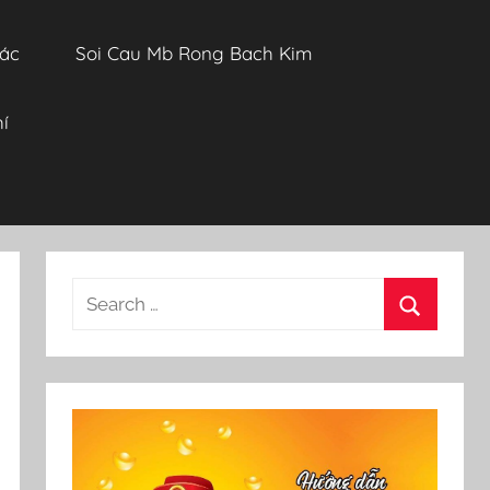
Xác
Soi Cau Mb Rong Bach Kim
í