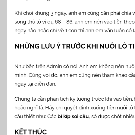
Khi chơi khung 3 ngày, anh em cũng cần phải chia 
song thủ lô ví dụ 68 – 86, anh em nên vào tiền theo 
ngày nào hoặc chỉ về 1 con thì anh em vẫn luôn có lã
NHỮNG LƯU Ý TRƯỚC KHI NUÔI LÔ TI
Như bên trên Admin có nói. Anh em không nên nuôi 
mình. Cùng với đó, anh em cũng nên tham khảo cầ
ngày tại diễn đàn.
Chúng ta cần phân tích kỹ lưỡng trước khi vào tiền
hoặc nghĩ là. Hãy chỉ quyết định xuống tiền nuôi lô 
cầu thiết như: Các
bí kíp soi cầu
, số được chốt nhiề
KẾT THÚC