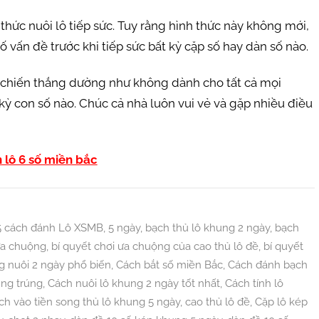
 thức nuôi lô tiếp sức. Tuy rằng hình thức này không mới,
ấn đề trước khi tiếp sức bất kỳ cặp số hay dàn số nào.
 chiến thắng dường như không dành cho tất cả mọi
t kỳ con số nào. Chúc cả nhà luôn vui vẻ và gặp nhiều điều
 lô 6 số miền bắc
5 cách đánh Lô XSMB
,
5 ngày
,
bạch thủ lô khung 2 ngày
,
bạch
ưa chuộng
,
bí quyết chơi ưa chuộng của cao thủ lô đề
,
bí quyết
g nuôi 2 ngày phổ biến
,
Cách bắt số miền Bắc
,
Cách đánh bạch
ũng trúng
,
Cách nuôi lô khung 2 ngày tốt nhất
,
Cách tính lô
ch vào tiền song thủ lô khung 5 ngày
,
cao thủ lô đề
,
Cặp lô kép