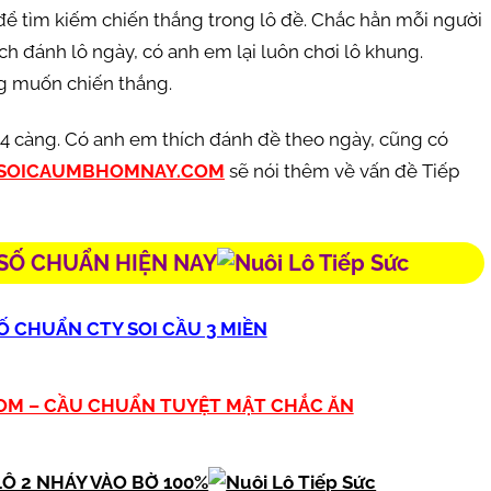
để tìm kiếm chiến thắng trong lô đề. Chắc hẳn mỗi người
ch đánh lô ngày, có anh em lại luôn chơi lô khung.
ng muốn chiến thắng.
à 4 càng. Có anh em thích đánh đề theo ngày, cũng có
SOICAUMBHOMNAY.COM
sẽ nói thêm về vấn đề Tiếp
 SỐ CHUẨN HIỆN NAY
Ố CHUẨN CTY SOI CẦU 3 MIỀN
M – CẦU CHUẨN TUYỆT MẬT CHẮC ĂN
 2 NHÁY VÀO BỜ 100%