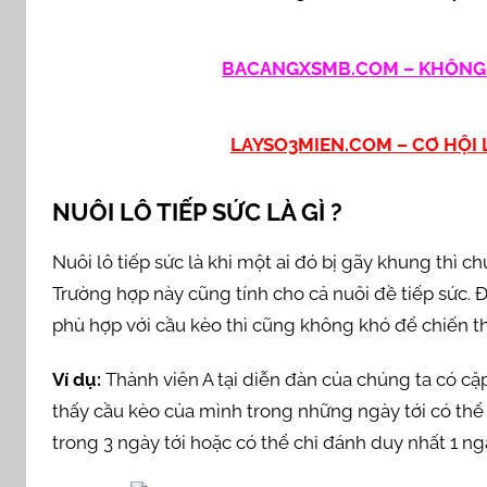
BACANGXSMB.COM – KHÔNG 
LAYSO3MIEN.COM – CƠ HỘI 
NUÔI LÔ TIẾP SỨC LÀ GÌ ?
Nuôi lô tiếp sức là khi một ai đó bị gãy khung thì c
Trường hợp này cũng tính cho cả nuôi đề tiếp sức. 
phù hợp với cầu kèo thì cũng không khó để chiến t
Ví dụ:
Thành viên A tại diễn đàn của chúng ta có c
thấy cầu kèo của mình trong những ngày tới có thể
trong 3 ngày tới hoặc có thể chỉ đánh duy nhất 1 ng