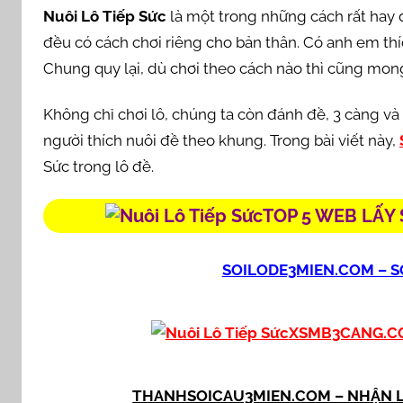
Nuôi Lô Tiếp Sức
là một trong những cách rất hay 
đều có cách chơi riêng cho bản thân. Có anh em thí
Chung quy lại, dù chơi theo cách nào thì cũng mo
Không chỉ chơi lô, chúng ta còn đánh đề, 3 càng v
người thích nuôi đề theo khung. Trong bài viết này,
Sức trong lô đề.
TOP 5 WEB LẤY
SOILODE3MIEN.COM – S
XSMB3CANG.CO
THANHSOICAU3MIEN.COM – NHẬN LÔ