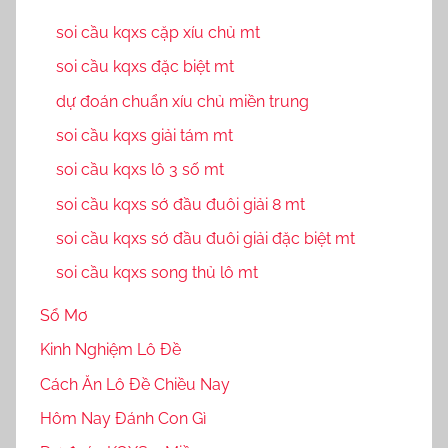
soi cầu kqxs cặp xíu chủ mt
soi cầu kqxs đặc biệt mt
dự đoán chuẩn xíu chủ miền trung
soi cầu kqxs giải tám mt
soi cầu kqxs lô 3 số mt
soi cầu kqxs sớ đầu đuôi giải 8 mt
soi cầu kqxs sớ đầu đuôi giải đặc biệt mt
soi cầu kqxs song thủ lô mt
Sổ Mơ
Kinh Nghiệm Lô Đề
Cách Ăn Lô Đề Chiều Nay
Hôm Nay Đánh Con Gì