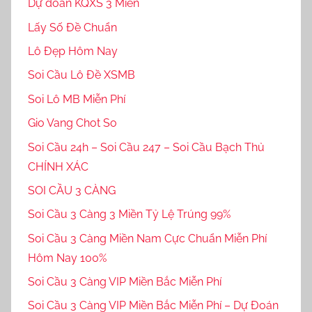
Dự đoán KQXS 3 Miền
Lấy Số Đề Chuẩn
Lô Đẹp Hôm Nay
Soi Cầu Lô Đề XSMB
Soi Lô MB Miễn Phí
Gio Vang Chot So
Soi Cầu 24h – Soi Cầu 247 – Soi Cầu Bạch Thủ
CHÍNH XÁC
SOI CẦU 3 CÀNG
Soi Cầu 3 Càng 3 Miền Tỷ Lệ Trúng 99%
Soi Cầu 3 Càng Miền Nam Cực Chuẩn Miễn Phí
Hôm Nay 100%
Soi Cầu 3 Càng VIP Miền Bắc Miễn Phí
Soi Cầu 3 Càng VIP Miền Bắc Miễn Phí – Dự Đoán