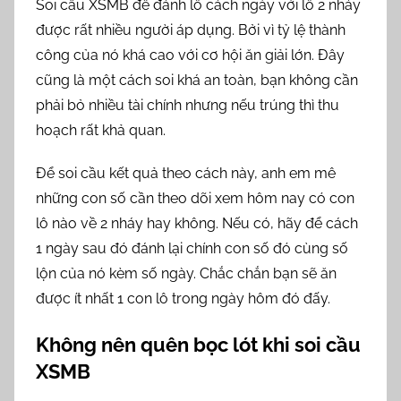
Soi cầu XSMB để đánh lô cách ngày với lô 2 nháy
được rất nhiều người áp dụng. Bởi vì tỷ lệ thành
công của nó khá cao với cơ hội ăn giải lớn. Đây
cũng là một cách soi khá an toàn, bạn không cần
phải bỏ nhiều tài chính nhưng nếu trúng thì thu
hoạch rất khả quan.
Để soi cầu kết quả theo cách này, anh em mê
những con số cần theo dõi xem hôm nay có con
lô nào về 2 nháy hay không. Nếu có, hãy để cách
1 ngày sau đó đánh lại chính con số đó cùng số
lộn của nó kèm số ngày. Chắc chắn bạn sẽ ăn
được ít nhất 1 con lô trong ngày hôm đó đấy.
Không nên quên bọc lót khi soi cầu
XSMB