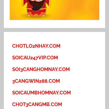
CHOTLO2NHAY.COM
SOICAU247VIP.COM
SOI3CANGHOMNAY.COM
3CANGWIN288.COM
SOICAUMBHOMNAY.COM
CHOT3CANGMB.COM