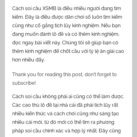
Cách soi cầu XSMB là điều nhiều người đang tìm
kiếm. Đây là điều được dân chơi số luôn tìm kiếm
cũng như cố gắng tích lũy kinh nghiệm. Nếu bạn
đang muốn đánh lô đề và có thêm kinh nghiệm,
đọc ngay bài viết này. Chúng tôi sẽ giúp bạn có
thêm kinh nghiệm để chốt cầu với tỷ lệ ăn giải cao
hơn nhiều đấy.
Thank you for reading this post, don't forget to
subscribe!
Cách soi cầu không phải ai cũng có thể làm được.
Các cao thủ lô đề tại nhà cái đã phải tích lũy rất
nhiều kiến thức và cách chơi cũng như sáng tạo
nhiều cái mới, từ đó mới có thể tìm ra phương
pháp soi cầu chính xác và hợp lý nhất. Đây cũng