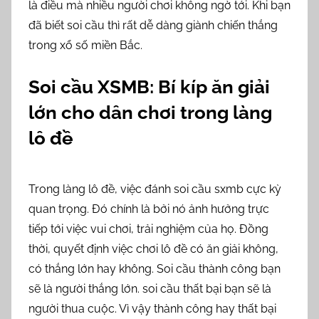
là điều mà nhiều người chơi không ngờ tới. Khi bạn
đã biết soi cầu thì rất dễ dàng giành chiến thắng
trong xổ số miền Bắc.
Soi cầu XSMB: Bí kíp ăn giải
lớn cho dân chơi trong làng
lô đề
Trong làng lô đề, việc đánh soi cầu sxmb cực kỳ
quan trọng. Đó chính là bởi nó ảnh hưởng trực
tiếp tới việc vui chơi, trải nghiệm của họ. Đồng
thời, quyết định việc chơi lô đề có ăn giải không,
có thắng lớn hay không. Soi cầu thành công bạn
sẽ là người thắng lớn. soi cầu thất bại bạn sẽ là
người thua cuộc. Vì vậy thành công hay thất bại