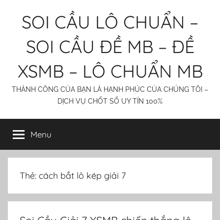
Skip
SOI CẦU LÔ CHUẨN –
to
content
SOI CẦU ĐỀ MB – ĐỀ
XSMB – LÔ CHUẨN MB
THÀNH CÔNG CỦA BẠN LÀ HẠNH PHÚC CỦA CHÚNG TÔI –
DỊCH VỤ CHỐT SỐ UY TÍN 100%
Menu
Thẻ:
cách bắt lô kép giải 7