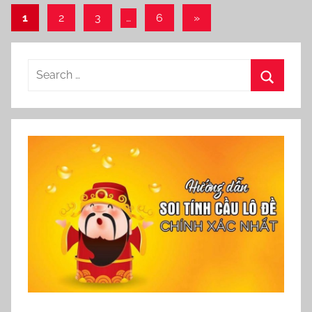
Phân
Next
1
2
3
…
6
»
Posts
trang
bài
viết