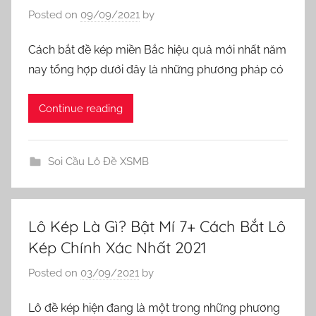
Posted on
09/09/2021
by
Cách bắt đề kép miền Bắc hiệu quả mới nhất năm
nay tổng hợp dưới đây là những phương pháp có
Continue reading
Soi Cầu Lô Đề XSMB
Lô Kép Là Gì? Bật Mí 7+ Cách Bắt Lô
Kép Chính Xác Nhất 2021
Posted on
03/09/2021
by
Lô đề kép hiện đang là một trong những phương