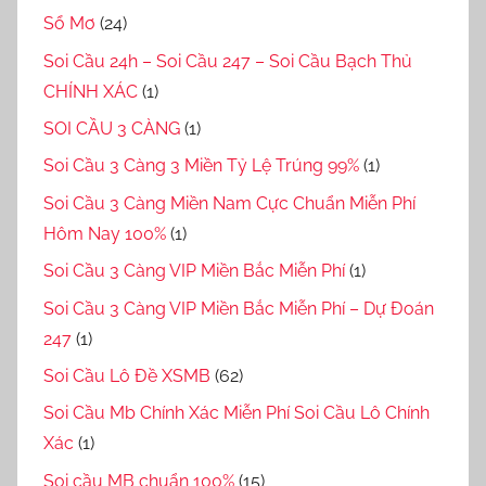
Sổ Mơ
(24)
Soi Cầu 24h – Soi Cầu 247 – Soi Cầu Bạch Thủ
CHÍNH XÁC
(1)
SOI CẦU 3 CÀNG
(1)
Soi Cầu 3 Càng 3 Miền Tỷ Lệ Trúng 99%
(1)
Soi Cầu 3 Càng Miền Nam Cực Chuẩn Miễn Phí
Hôm Nay 100%
(1)
Soi Cầu 3 Càng VIP Miền Bắc Miễn Phí
(1)
Soi Cầu 3 Càng VIP Miền Bắc Miễn Phí – Dự Đoán
247
(1)
Soi Cầu Lô Đề XSMB
(62)
Soi Cầu Mb Chính Xác Miễn Phí Soi Cầu Lô Chính
Xác
(1)
Soi cầu MB chuẩn 100%
(15)