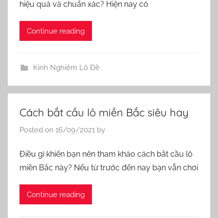
hiệu quả và chuẩn xác? Hiện nay có
Continue reading
Kinh Nghiệm Lô Đề
Cách bắt cầu lô miền Bắc siêu hay
Posted on
16/09/2021
by
Điều gì khiến bạn nên tham khảo cách bắt cầu lô
miền Bắc này? Nếu từ trước đến nay bạn vẫn chơi
Continue reading