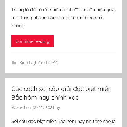
Trong lô đề có rất nhiều cách để soi cầu hiệu quả,
một trong những cách soi cầu phổ biến nhất
không
Continue reading
Kinh Nghiệm Lô Đề
Các cách soi cầu giải đặc biệt miền
Bắc hôm nay chính xác
Posted on
12/12/2021
by
Soi cầu đặc biệt miền Bắc hôm nay như thế nào là