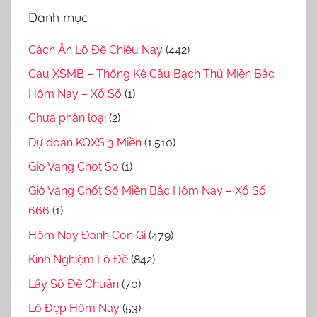
Danh mục
Cách Ăn Lô Đề Chiều Nay
(442)
Cau XSMB – Thống Kê Cầu Bạch Thủ Miền Bắc
Hôm Nay – Xổ Số
(1)
Chưa phân loại
(2)
Dự đoán KQXS 3 Miền
(1.510)
Gio Vang Chot So
(1)
Giờ Vàng Chốt Số Miền Bắc Hôm Nay – Xổ Số
666
(1)
Hôm Nay Đánh Con Gì
(479)
Kinh Nghiệm Lô Đề
(842)
Lấy Số Đề Chuẩn
(70)
Lô Đẹp Hôm Nay
(53)