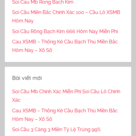
Soi Cau Mb Rong Bach Kim
Soi Cầu Miền Bắc Chính Xác 100 – Cầu Lô XSMB
Hôm Nay
Soi Cầu Rồng Bạch Kim 666 Hôm Nay Miễn Phí
Cau XSMB – Thống Kê Cầu Bạch Thủ Miền Bắc
Hôm Nay – Xổ Số
Bài viết mới
Soi Cầu Mb Chính Xác Miễn Phí Soi Cầu Lô Chính
Xác
Cau XSMB – Thống Kê Cầu Bạch Thủ Miền Bắc
Hôm Nay – Xổ Số
Soi Cầu 3 Càng 3 Miền Tỷ Lệ Trúng 99%