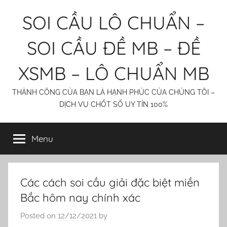
Skip
SOI CẦU LÔ CHUẨN –
to
content
SOI CẦU ĐỀ MB – ĐỀ
XSMB – LÔ CHUẨN MB
THÀNH CÔNG CỦA BẠN LÀ HẠNH PHÚC CỦA CHÚNG TÔI –
DỊCH VỤ CHỐT SỐ UY TÍN 100%
Menu
Các cách soi cầu giải đặc biệt miền
Bắc hôm nay chính xác
Posted on
12/12/2021
by