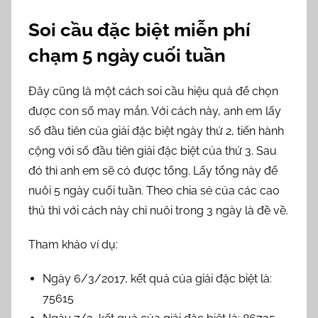
Soi cầu đặc biệt miễn phí
chạm 5 ngày cuối tuần
Đây cũng là một cách soi cầu hiệu quả để chọn
được con số may mắn. Với cách này, anh em lấy
số đầu tiên của giải đặc biệt ngày thứ 2, tiến hành
cộng với số đầu tiên giải đặc biệt của thứ 3. Sau
đó thì anh em sẽ có được tổng. Lấy tổng này để
nuôi 5 ngày cuối tuần. Theo chia sẻ của các cao
thủ thì với cách này chỉ nuôi trong 3 ngày là đề về.
Tham khảo ví dụ:
Ngày 6/3/2017, kết quả của giải đặc biệt là:
75615