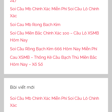
247
Soi Cầu Mb Chính Xác Miễn Phí Soi Cầu Lô Chính
Xác
Soi Cau Mb Rong Bach Kim
Soi Cầu Miền Bắc Chính Xác 100 – Cầu Lô XSMB
Hôm Nay
Soi Cầu Rồng Bạch Kim 666 Hôm Nay Miễn Phí
Cau XSMB – Thống Kê Cầu Bạch Thủ Miền Bắc
Hôm Nay – Xổ Số
Bài viết mới
Soi Cầu Mb Chính Xác Miễn Phí Soi Cầu Lô Chính
Xác