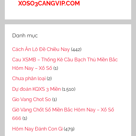
XOSO3CANGVIP.COM
Danh mục
Cách Ăn Lô Đề Chiều Nay
(442)
Cau XSMB – Thống Kê Cầu Bạch Thủ Miền Bắc
Hôm Nay – Xổ Số
(1)
Chưa phân loại
(2)
Dự đoán KQXS 3 Miền
(1.510)
Gio Vang Chot So
(1)
Giờ Vàng Chốt Số Miền Bắc Hôm Nay – Xổ Số
666
(1)
Hôm Nay Đánh Con Gì
(479)