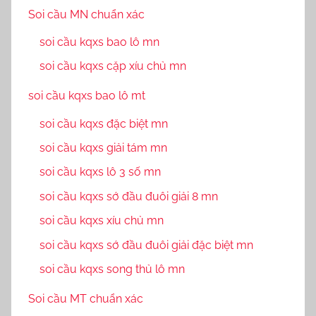
Soi cầu MN chuẩn xác
soi cầu kqxs bao lô mn
soi cầu kqxs cặp xíu chủ mn
soi cầu kqxs bao lô mt
soi cầu kqxs đặc biệt mn
soi cầu kqxs giải tám mn
soi cầu kqxs lô 3 số mn
soi cầu kqxs sớ đầu đuôi giải 8 mn
soi cầu kqxs xíu chủ mn
soi cầu kqxs sớ đầu đuôi giải đặc biệt mn
soi cầu kqxs song thủ lô mn
Soi cầu MT chuẩn xác