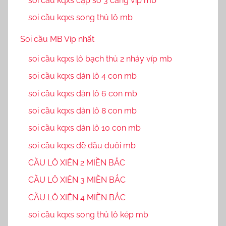
soi cầu kqxs cặp số 3 càng víp mb
soi cầu kqxs song thủ lô mb
Soi cầu MB Víp nhất
soi cầu kqxs lô bạch thủ 2 nháy víp mb
soi cầu kqxs dàn lô 4 con mb
soi cầu kqxs dàn lô 6 con mb
soi cầu kqxs dàn lô 8 con mb
soi cầu kqxs dàn lô 10 con mb
soi cầu kqxs đề đầu đuôi mb
CẦU LÔ XIÊN 2 MIỀN BẮC
CẦU LÔ XIÊN 3 MIỀN BẮC
CẦU LÔ XIÊN 4 MIỀN BẮC
soi cầu kqxs song thủ lô kép mb