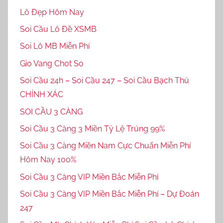
Lô Đẹp Hôm Nay
Soi Cầu Lô Đề XSMB
Soi Lô MB Miễn Phí
Gio Vang Chot So
Soi Cầu 24h – Soi Cầu 247 – Soi Cầu Bạch Thủ
CHÍNH XÁC
SOI CẦU 3 CÀNG
Soi Cầu 3 Càng 3 Miền Tỷ Lệ Trúng 99%
Soi Cầu 3 Càng Miền Nam Cực Chuẩn Miễn Phí
Hôm Nay 100%
Soi Cầu 3 Càng VIP Miền Bắc Miễn Phí
Soi Cầu 3 Càng VIP Miền Bắc Miễn Phí – Dự Đoán
247