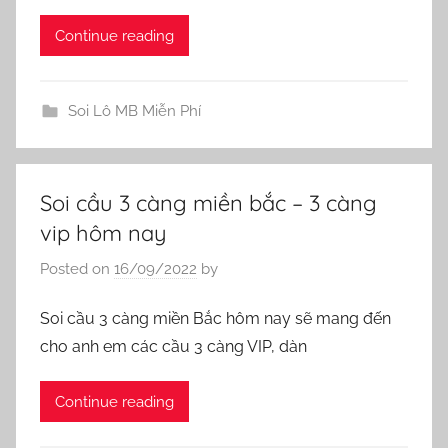
Continue reading
Soi Lô MB Miễn Phí
Soi cầu 3 càng miền bắc – 3 càng
vip hôm nay
Posted on
16/09/2022
by
Soi cầu 3 càng miền Bắc hôm nay sẽ mang đến
cho anh em các cầu 3 càng VIP, dàn
Continue reading