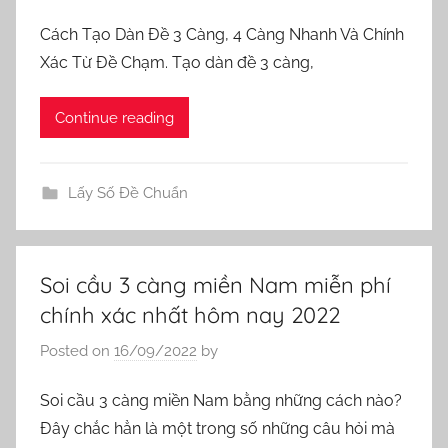
Cách Tạo Dàn Đề 3 Càng, 4 Càng Nhanh Và Chính
Xác Từ Đề Chạm. Tạo dàn đề 3 càng,
Continue reading
Lấy Số Đề Chuẩn
Soi cầu 3 càng miền Nam miễn phí
chính xác nhất hôm nay 2022
Posted on
16/09/2022
by
Soi cầu 3 càng miền Nam bằng những cách nào?
Đây chắc hẳn là một trong số những câu hỏi mà