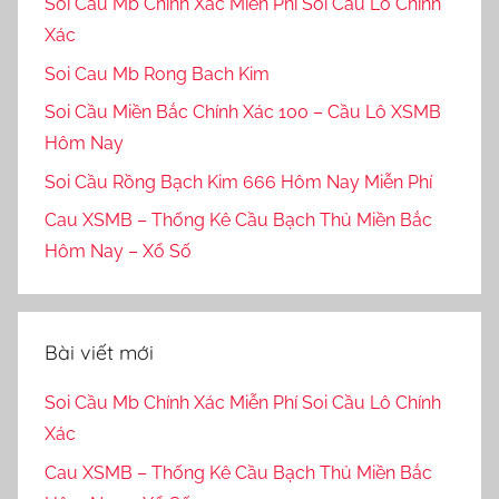
Soi Cầu Mb Chính Xác Miễn Phí Soi Cầu Lô Chính
Xác
Soi Cau Mb Rong Bach Kim
Soi Cầu Miền Bắc Chính Xác 100 – Cầu Lô XSMB
Hôm Nay
Soi Cầu Rồng Bạch Kim 666 Hôm Nay Miễn Phí
Cau XSMB – Thống Kê Cầu Bạch Thủ Miền Bắc
Hôm Nay – Xổ Số
Bài viết mới
Soi Cầu Mb Chính Xác Miễn Phí Soi Cầu Lô Chính
Xác
Cau XSMB – Thống Kê Cầu Bạch Thủ Miền Bắc