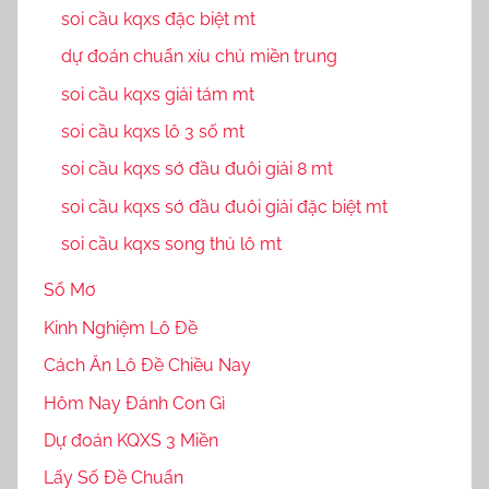
soi cầu kqxs đặc biệt mt
dự đoán chuẩn xíu chủ miền trung
soi cầu kqxs giải tám mt
soi cầu kqxs lô 3 số mt
soi cầu kqxs sớ đầu đuôi giải 8 mt
soi cầu kqxs sớ đầu đuôi giải đặc biệt mt
soi cầu kqxs song thủ lô mt
Sổ Mơ
Kinh Nghiệm Lô Đề
Cách Ăn Lô Đề Chiều Nay
Hôm Nay Đánh Con Gì
Dự đoán KQXS 3 Miền
Lấy Số Đề Chuẩn