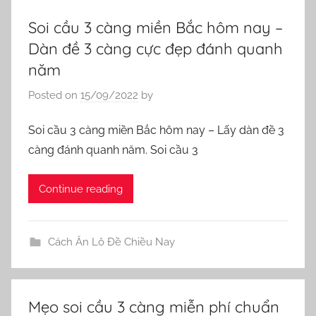
Soi cầu 3 càng miền Bắc hôm nay –
Dàn đề 3 càng cực đẹp đánh quanh
năm
Posted on
15/09/2022
by
Soi cầu 3 càng miền Bắc hôm nay – Lấy dàn đề 3
càng đánh quanh năm. Soi cầu 3
Continue reading
Cách Ăn Lô Đề Chiều Nay
Mẹo soi cầu 3 càng miễn phí chuẩn