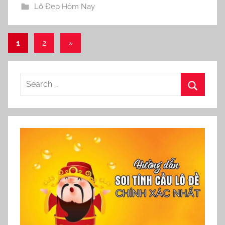
Lô Đẹp Hôm Nay
Phân
Next
1
2
»
Posts
trang
bài
viết