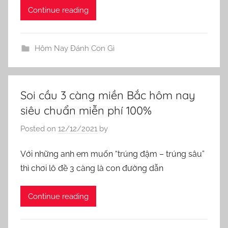
Continue reading
Hôm Nay Đánh Con Gì
Soi cầu 3 càng miền Bắc hôm nay
siêu chuẩn miễn phí 100%
Posted on
12/12/2021
by
Với những anh em muốn “trúng đậm – trúng sâu”
thì chơi lô đề 3 càng là con đường dẫn
Continue reading