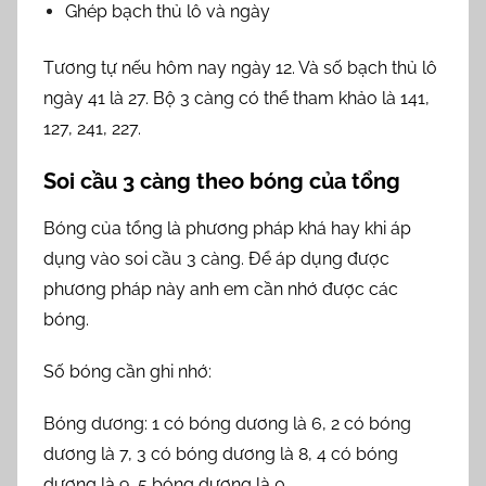
Ghép bạch thủ lô và ngày
Tương tự nếu hôm nay ngày 12. Và số bạch thủ lô
ngày 41 là 27. Bộ 3 càng có thể tham khảo là 141,
127, 241, 227.
Soi cầu 3 càng theo bóng của tổng
Bóng của tổng là phương pháp khá hay khi áp
dụng vào soi cầu 3 càng. Để áp dụng được
phương pháp này anh em cần nhớ được các
bóng.
Số bóng cần ghi nhớ:
Bóng dương: 1 có bóng dương là 6, 2 có bóng
dương là 7, 3 có bóng dương là 8, 4 có bóng
dương là 9, 5 bóng dương là 0.