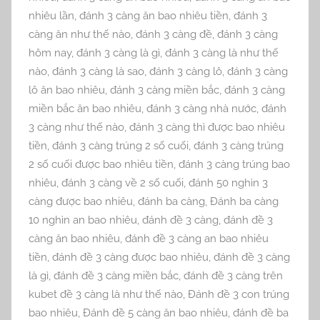
nhiêu lần
,
đánh 3 càng ăn bao nhiêu tiền
,
đánh 3
càng ăn như thế nào
,
đánh 3 càng đề
,
đánh 3 càng
hôm nay
,
đánh 3 càng là gì
,
đánh 3 càng là như thế
nào
,
đánh 3 càng là sao
,
đánh 3 càng lô
,
đánh 3 càng
lô ăn bao nhiêu
,
đánh 3 càng miền bắc
,
đánh 3 càng
miền bắc ăn bao nhiêu
,
đánh 3 càng nhà nước
,
đánh
3 càng như thế nào
,
đánh 3 càng thì được bao nhiêu
tiền
,
đánh 3 càng trúng 2 số cuối
,
đánh 3 càng trúng
2 số cuối được bao nhiêu tiền
,
đánh 3 càng trúng bao
nhiêu
,
đánh 3 càng về 2 số cuối
,
đánh 50 nghìn 3
càng được bao nhiêu
,
đánh ba càng
,
Đánh ba càng
10 nghìn an bao nhiêu
,
đánh đề 3 càng
,
đánh đề 3
càng ăn bao nhiêu
,
đánh đề 3 càng an bao nhiêu
tiền
,
đánh đề 3 càng được bao nhiêu
,
đánh đề 3 càng
là gì
,
đánh đề 3 càng miền bắc
,
đánh đề 3 càng trên
kubet đề 3 càng là như thế nào
,
Đánh đề 3 con trúng
bao nhiêu
,
Đánh đề 5 càng ăn bao nhiêu
,
đánh đề ba