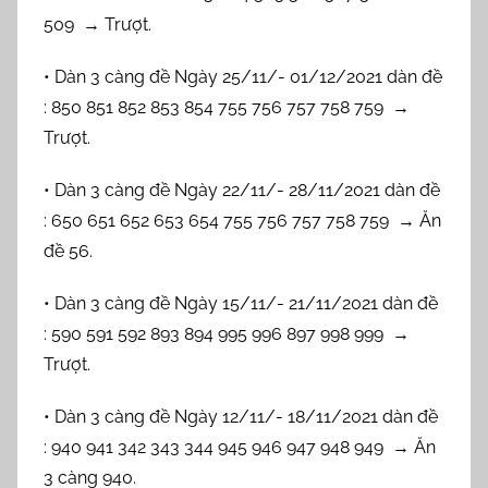
509 → Trượt.
• Dàn 3 càng đề Ngày 25/11/- 01/12/2021 dàn đề
: 850 851 852 853 854 755 756 757 758 759 →
Trượt.
• Dàn 3 càng đề Ngày 22/11/- 28/11/2021 dàn đề
: 650 651 652 653 654 755 756 757 758 759 → Ăn
đề 56.
• Dàn 3 càng đề Ngày 15/11/- 21/11/2021 dàn đề
: 590 591 592 893 894 995 996 897 998 999 →
Trượt.
• Dàn 3 càng đề Ngày 12/11/- 18/11/2021 dàn đề
: 940 941 342 343 344 945 946 947 948 949 → Ăn
3 càng 940.