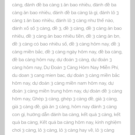
càng
,
đánh đề ba càng 1 ăn bao nhiêu
,
đánh đề ba
càng ăn bao nhiêu
,
đánh đề ba càng là gì
,
đánh lô 3
càng 1 ăn bao nhiêu
,
đánh lô 3 càng như thế nào
,
đánh xổ số 3 càng
,
đề 3
,
đề 3 càng
,
đề 3 càng ăn bao
nhiêu
,
đề 3 càng ăn bao nhiêu tiền
,
đề 3 càng ăn bn
,
đề 3 càng có bao nhiêu số
,
đề 3 càng hôm nay
,
đề 3
càng miền bắc
,
đề 3 càng ngày hôm nay
,
đề ba càng
,
đề ba càng hôm nay
,
dự đoán 3 càng
,
dự đoán 3
càng hôm nay
,
Dự Đoán 3 Càng Hôm Nay Miễn Phí
,
du doan 3 cang mien bac
,
dự đoán 3 càng miền bắc
hôm nay
,
dự đoán 3 càng miền nam hôm nay
,
dự
đoán 3 càng miền trung hôm nay
,
dự đoán đề 3 càng
hôm nay
,
Ghép 3 càng
,
ghép 3 càng đề
,
giá 3 càng
,
giá 3 càng đề
,
giá ăn 3 càng
,
hôm nay đánh 3 càng
con gì
,
hướng dẫn đánh ba càng
,
kết quả 3 càng
,
kết
quả ba càng
,
Kết quả ba càng hôm nay
,
kinh nghiệm
chơi 3 càng
,
lô 3 càng
,
lô 3 càng hay về
,
lô 3 càng