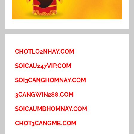
CHOTLO2NHAY.COM
SOICAU247VIP.COM
SOI3CANGHOMNAY.COM
3CANGWIN288.COM
SOICAUMBHOMNAY.COM
CHOT3CANGMB.COM