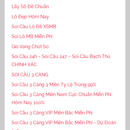
Lấy Số Đề Chuẩn
Lô Đẹp Hôm Nay
Soi Cầu Lô Đề XSMB
Soi Lô MB Miễn Phí
Gio Vang Chot So
Soi Cầu 24h – Soi Cầu 247 – Soi Cầu Bạch Thủ
CHÍNH XÁC
SOI CẦU 3 CÀNG
Soi Cầu 3 Càng 3 Miền Tỷ Lệ Trúng 99%
Soi Cầu 3 Càng Miền Nam Cực Chuẩn Miễn Phí
Hôm Nay 100%
Soi Cầu 3 Càng VIP Miền Bắc Miễn Phí
Soi Cầu 3 Càng VIP Miền Bắc Miễn Phí – Dự Đoán