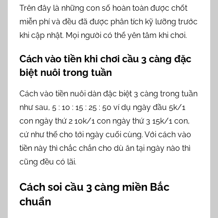
Trên đây là những con số hoàn toàn được chốt
miễn phí và đều đã được phân tích kỹ lưỡng trước
khi cập nhật. Mọi người có thể yên tâm khi chơi.
Cách vào tiền khi chơi cầu 3 càng đặc
biệt nuôi trong tuần
Cách vào tiền nuôi dàn đặc biệt 3 càng trong tuần
như sau, 5 : 10 : 15 : 25 : 50 ví dụ ngày đầu 5k/1
con ngày thứ 2 10k/1 con ngày thứ 3 15k/1 con,
cứ như thế cho tới ngày cuối cùng. Với cách vào
tiền này thì chắc chắn cho dù ăn tại ngày nào thì
cũng đều có lãi.
Cách soi cầu 3 càng miền Bắc
chuẩn