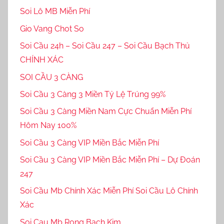
Soi Lô MB Miễn Phí
Gio Vang Chot So
Soi Cầu 24h – Soi Cầu 247 – Soi Cầu Bạch Thủ
CHÍNH XÁC
SOI CẦU 3 CÀNG
Soi Cầu 3 Càng 3 Miền Tỷ Lệ Trúng 99%
Soi Cầu 3 Càng Miền Nam Cực Chuẩn Miễn Phí
Hôm Nay 100%
Soi Cầu 3 Càng VIP Miền Bắc Miễn Phí
Soi Cầu 3 Càng VIP Miền Bắc Miễn Phí – Dự Đoán
247
Soi Cầu Mb Chính Xác Miễn Phí Soi Cầu Lô Chính
Xác
Soi Cau Mb Rong Bach Kim