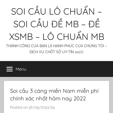
Skip
SOI CẦU LÔ CHUẨN –
to
content
SOI CẦU ĐỀ MB – ĐỀ
XSMB – LÔ CHUẨN MB
THÀNH CÔNG CỦA BẠN LÀ HẠNH PHÚC CỦA CHÚNG TÔI –
DỊCH VỤ CHỐT SỐ UY TÍN 100%
Menu
Soi cầu 3 càng miền Nam miễn phí
chính xác nhất hôm nay 2022
Posted on
16/09/2022
by