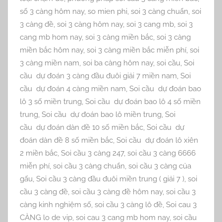
số 3 càng hôm nay
,
so mien phi
,
soi 3 càng chuẩn
,
soi
3 càng đề
,
soi 3 càng hôm nay
,
soi 3 cang mb
,
soi 3
cang mb hom nay
,
soi 3 càng miền bắc
,
soi 3 càng
miền bắc hôm nay
,
soi 3 càng miền bắc miễn phí
,
soi
3 càng miền nam
,
soi ba càng hôm nay
,
soi cầu
,
Soi
cầu dự đoán 3 càng đầu đuôi giải 7 miền nam
,
Soi
cầu dự đoán 4 càng miền nam
,
Soi cầu dự đoán bao
lô 3 số miền trung
,
Soi cầu dự đoán bao lô 4 số miền
trung
,
Soi cầu dự đoán bao lô miền trung
,
Soi
cầu dự đoán dàn đề 10 số miền bắc
,
Soi cầu dự
đoán dàn đề 8 số miền bắc
,
Soi cầu dự đoán lô xiên
2 miền bắc
,
Soi cầu 3 càng 247
,
soi cầu 3 càng 6666
miễn phí
,
soi cầu 3 càng chuẩn
,
soi cầu 3 càng của
gấu
,
Soi cầu 3 càng đầu đuôi miền trung ( giải 7 )
,
soi
cầu 3 càng đề
,
soi cầu 3 càng đề hôm nay
,
soi cầu 3
càng kinh nghiệm số
,
soi cầu 3 càng lô đề
,
Soi cau 3
CÀNG lo de vip
,
soi cau 3 cang mb hom nay
,
soi cầu