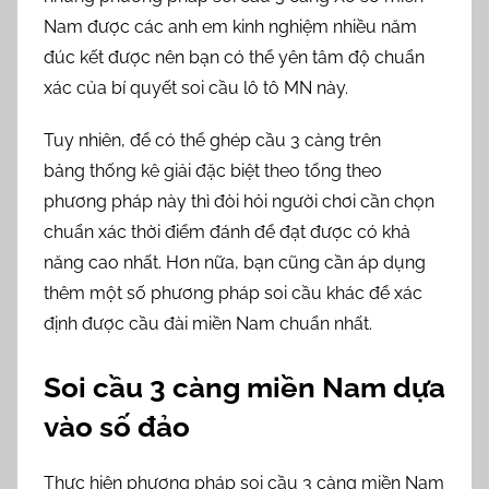
Nam được các anh em kinh nghiệm nhiều năm
đúc kết được nên bạn có thể yên tâm độ chuẩn
xác của bí quyết soi cầu lô tô MN này.
Tuy nhiên, để có thể ghép cầu 3 càng trên
bảng thống kê giải đặc biệt theo tổng theo
phương pháp này thì đòi hỏi người chơi cần chọn
chuẩn xác thời điểm đánh để đạt được có khả
năng cao nhất. Hơn nữa, bạn cũng cần áp dụng
thêm một số phương pháp soi cầu khác để xác
định được cầu đài miền Nam chuẩn nhất.
Soi cầu 3 càng miền Nam dựa
vào số đảo
Thực hiện phương pháp soi cầu 3 càng miền Nam