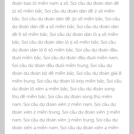
đoán bao lô miền nam 4 số
,
Soi cầu dự đoán dàn đề
12 số miền bắc
,
Soi cầu dự đoán dàn đề 2 số miền
bắc
,
Soi cầu dự đoán dàn đề 30 số miền bắc
,
Soi cầu
dự đoán dàn đề 4 số miền bắc
,
Soi cầu dự đoán dàn
đề 6 số miền bắc
,
Soi cầu dự đoán dàn lô 4 số miền
bắc
,
Soi cầu dự đoán dàn lô 5 số miền bắc
,
Soi cầu
dự đoán dàn lô 6 số miền bắc
,
Soi cầu dự đoán đầu
đuôi miền bắc
,
Soi cầu dự đoán đầu đuôi miền nam
,
Soi cầu dự đoán đầu đuôi miền trung
,
Soi cầu dự
đoán dự đoán bộ đề miền bắc
,
Soi cầu dự đoán giải 8
miền trung
,
Soi cầu dự đoán lô kép miền bắc
,
Soi cầu
dự đoán lô xiên 4 miền bắc
,
Soi cầu dự đoán song
thủ đề miền bắc
,
Soi cầu dự đoán song thủ miền
nam
,
Soi cầu dự đoán xiên 2 miền nam
,
Soi cầu dự
đoán xiên 2 miền trung
,
Soi cầu dự đoán xiên 3 miền
nam
,
Soi cầu dự đoán xiên 3 miền trung
,
Soi cầu dự
đoán xiên 4 miền nam
,
Soi cầu dự đoán xiên 4 miền