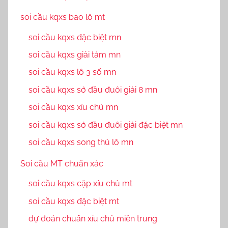
soi cầu kqxs bao lô mt
soi cầu kqxs đặc biệt mn
soi cầu kqxs giải tám mn
soi cầu kqxs lô 3 số mn
soi cầu kqxs sớ đầu đuôi giải 8 mn
soi cầu kqxs xíu chủ mn
soi cầu kqxs sớ đầu đuôi giải đặc biệt mn
soi cầu kqxs song thủ lô mn
Soi cầu MT chuẩn xác
soi cầu kqxs cặp xíu chủ mt
soi cầu kqxs đặc biệt mt
dự đoán chuẩn xíu chủ miền trung