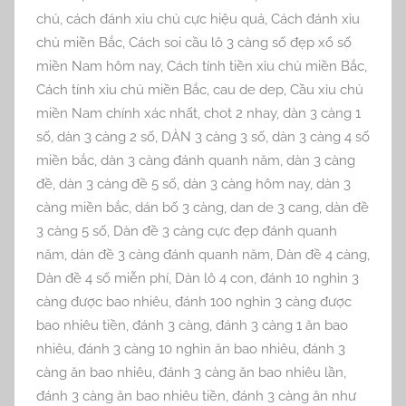
chủ
,
cách đánh xỉu chủ cực hiệu quả
,
Cách đánh xỉu
chủ miền Bắc
,
Cách soi cầu lô 3 càng số đẹp xổ số
miền Nam hôm nay
,
Cách tính tiền xỉu chủ miền Bắc
,
Cách tính xỉu chủ miền Bắc
,
cau de dep
,
Cầu xỉu chủ
miền Nam chính xác nhất
,
chot 2 nhay
,
dàn 3 càng 1
số
,
dàn 3 càng 2 số
,
DÀN 3 càng 3 số
,
dàn 3 càng 4 số
miền bắc
,
dàn 3 càng đánh quanh năm
,
dàn 3 càng
đề
,
dàn 3 càng đề 5 số
,
dàn 3 càng hôm nay
,
dàn 3
càng miền bắc
,
dán bố 3 càng
,
dan de 3 cang
,
dàn đề
3 càng 5 số
,
Dàn đề 3 càng cực đẹp đánh quanh
năm
,
dàn đề 3 càng đánh quanh năm
,
Dàn đề 4 càng
,
Dàn đề 4 số miễn phí
,
Dàn lô 4 con
,
đánh 10 nghìn 3
càng được bao nhiêu
,
đánh 100 nghìn 3 càng được
bao nhiêu tiền
,
đánh 3 càng
,
đánh 3 càng 1 ăn bao
nhiêu
,
đánh 3 càng 10 nghìn ăn bao nhiêu
,
đánh 3
càng ăn bao nhiêu
,
đánh 3 càng ăn bao nhiêu lần
,
đánh 3 càng ăn bao nhiêu tiền
,
đánh 3 càng ăn như