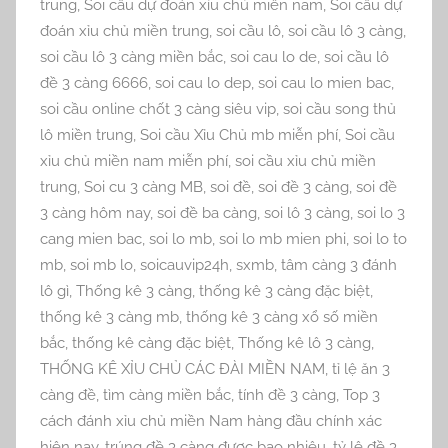
trung
,
Soi cầu dự đoán xỉu chủ miền nam
,
Soi cầu dự
đoán xỉu chủ miền trung
,
soi cầu lô
,
soi cầu lô 3 càng
,
soi cầu lô 3 càng miền bắc
,
soi cau lo de
,
soi cầu lô
đề 3 càng 6666
,
soi cau lo dep
,
soi cau lo mien bac
,
soi cầu online chốt 3 càng siêu vip
,
soi cầu song thủ
lô miền trung
,
Soi cầu Xỉu Chủ mb miễn phí
,
Soi cầu
xỉu chủ miền nam miễn phí
,
soi cầu xỉu chủ miền
trung
,
Soi cu 3 càng MB
,
soi đề
,
soi đề 3 càng
,
soi đề
3 càng hôm nay
,
soi đề ba càng
,
soi lô 3 càng
,
soi lo 3
cang mien bac
,
soi lo mb
,
soi lo mb mien phi
,
soi lo to
mb
,
soi mb lo
,
soicauvip24h
,
sxmb
,
tâm càng 3 đánh
lô gì
,
Thống kê 3 càng
,
thống kê 3 càng đặc biệt
,
thống kê 3 càng mb
,
thống kê 3 càng xổ số miền
bắc
,
thống kê càng đặc biệt
,
Thống kê lô 3 càng
,
THỐNG KÊ XỈU CHỦ CÁC ĐÀI MIỀN NAM
,
tỉ lệ ăn 3
càng đề
,
tìm càng miền bắc
,
tính đề 3 càng
,
Top 3
cách đánh xỉu chủ miền Nam hàng đầu chính xác
hiện nay
,
trúng đề 3 càng được bao nhiêu
,
tỷ lệ đề 3