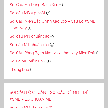
Soi Cau Mb Rong Bach Kim
(1)
Soi cầu MB Víp nhất
(7)
Soi Cầu Miền Bắc Chính Xác 100 – Cầu Lô XSMB
Hôm Nay
(1)
Soi cầu MN chuẩn xác
(9)
Soi cầu MT chuẩn xác
(9)
Soi Cầu Rồng Bạch Kim 666 Hôm Nay Miễn Phí
(1)
Soi Lô MB Miễn Phí
(43)
Thông báo
(3)
SOI CẦU LÔ CHUẨN – SOI CẦU ĐỀ MB – ĐỀ
XSMB – LÔ CHUẨN MB
Soi cầu MB chuẩn 100%