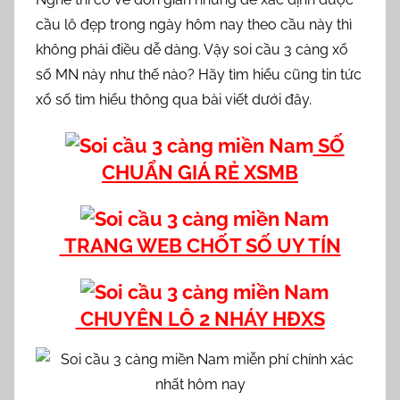
cầu lô đẹp trong ngày hôm nay theo cầu này thì
không phải điều dễ dàng. Vậy soi cầu 3 càng xổ
số MN này như thế nào? Hãy tìm hiểu cũng tin tức
xổ số tìm hiểu thông qua bài viết dưới đây.
SỐ
CHUẨN GIÁ RẺ XSMB
TRANG WEB CHỐT SỐ UY TÍN
CHUYÊN LÔ 2 NHÁY HĐXS