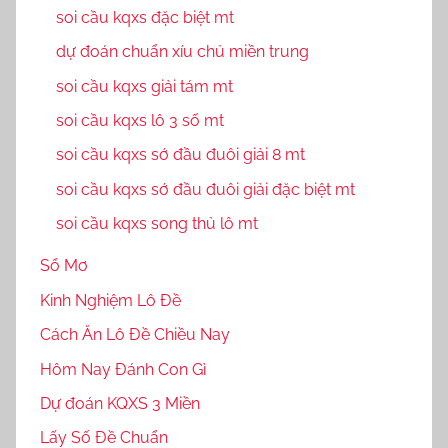
soi cầu kqxs đặc biệt mt
dự đoán chuẩn xíu chủ miền trung
soi cầu kqxs giải tám mt
soi cầu kqxs lô 3 số mt
soi cầu kqxs sớ đầu đuôi giải 8 mt
soi cầu kqxs sớ đầu đuôi giải đặc biệt mt
soi cầu kqxs song thủ lô mt
Sổ Mơ
Kinh Nghiệm Lô Đề
Cách Ăn Lô Đề Chiều Nay
Hôm Nay Đánh Con Gì
Dự đoán KQXS 3 Miền
Lấy Số Đề Chuẩn