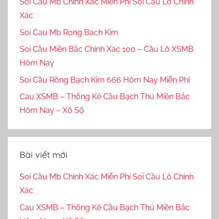
Soi Cầu Mb Chính Xác Miễn Phí Soi Cầu Lô Chính
Xác
Soi Cau Mb Rong Bach Kim
Soi Cầu Miền Bắc Chính Xác 100 – Cầu Lô XSMB
Hôm Nay
Soi Cầu Rồng Bạch Kim 666 Hôm Nay Miễn Phí
Cau XSMB – Thống Kê Cầu Bạch Thủ Miền Bắc
Hôm Nay – Xổ Số
Bài viết mới
Soi Cầu Mb Chính Xác Miễn Phí Soi Cầu Lô Chính
Xác
Cau XSMB – Thống Kê Cầu Bạch Thủ Miền Bắc