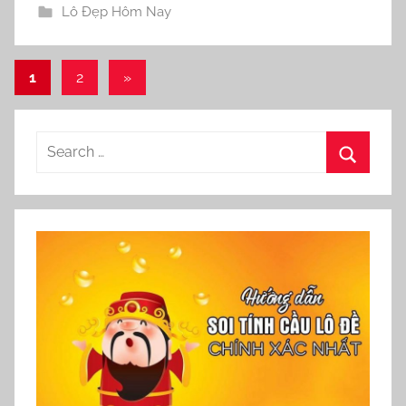
Lô Đẹp Hôm Nay
Phân
Next
1
2
»
Posts
trang
bài
viết