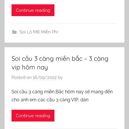
Continue reading
Soi Lô MB Miễn Phí
Soi cầu 3 càng miền bắc – 3 càng
vip hôm nay
Posted on
16/09/2022
by
Soi cầu 3 càng miền Bắc hôm nay sẽ mang đến
cho anh em các cầu 3 càng VIP, dàn
Continue reading