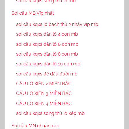
soi cầu kqxs song thủ lô mb
Soi cầu MB Víp nhất
soi cầu kqxs lô bạch thủ 2 nháy víp mb
soi cầu kqxs dàn lô 4 con mb
soi cầu kqxs dàn lô 6 con mb
soi cầu kqxs dàn lô 8 con mb
soi cầu kqxs dàn lô 10 con mb
soi cầu kqxs đề đầu đuôi mb
CẦU LÔ XIÊN 2 MIỀN BẮC
CẦU LÔ XIÊN 3 MIỀN BẮC
CẦU LÔ XIÊN 4 MIỀN BẮC
soi cầu kqxs song thủ lô kép mb
Soi cầu MN chuẩn xác