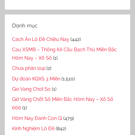
Danh mục
Cách Ăn Lô Đề Chiều Nay
(442)
Cau XSMB – Thống Kê Cầu Bạch Thủ Miền Bắc
Hôm Nay – Xổ Số
(1)
Chưa phân loại
(2)
Dự đoán KQXS 3 Miền
(1.510)
Gio Vang Chot So
(1)
Giờ Vàng Chốt Số Miền Bắc Hôm Nay – Xổ Số
666
(1)
Hôm Nay Đánh Con Gì
(479)
Kinh Nghiệm Lô Đề
(842)