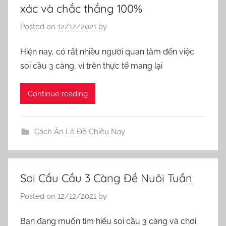
xác và chắc thắng 100%
Posted on
12/12/2021
by
Hiện nay, có rất nhiều người quan tâm đến việc
soi cầu 3 càng, vì trên thực tế mang lại
Continue reading
Cách Ăn Lô Đề Chiều Nay
Soi Cầu Cầu 3 Càng Đề Nuôi Tuần
Posted on
12/12/2021
by
Bạn đang muốn tìm hiểu soi cầu 3 càng và chơi