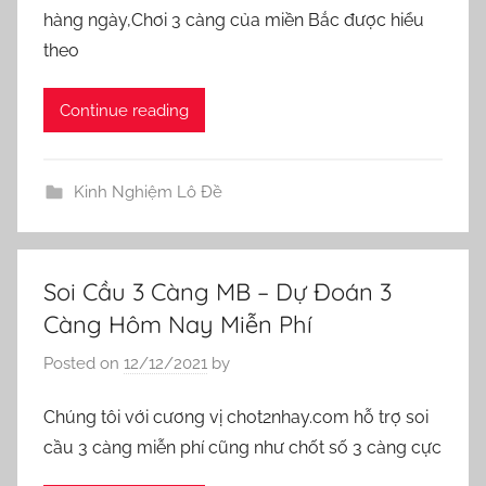
hàng ngày,Chơi 3 càng của miền Bắc được hiểu
theo
Continue reading
Kinh Nghiệm Lô Đề
Soi Cầu 3 Càng MB – Dự Đoán 3
Càng Hôm Nay Miễn Phí
Posted on
12/12/2021
by
Chúng tôi với cương vị chot2nhay.com hỗ trợ soi
cầu 3 càng miễn phí cũng như chốt số 3 càng cực