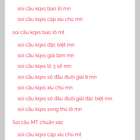
soi cầu kqxs bao lô mn
soi cầu kqxs cặp xíu chủ mn
soi cầu kqxs bao lô mt
soi cầu kqxs đặc biệt mn
soi cầu kqxs giải tám mn
soi cầu kqxs lô 3 số mn
soi cầu kqxs sớ đầu đuôi giải 8 mn
soi cầu kqxs xíu chủ mn
soi cầu kqxs sớ đầu đuôi giải đặc biệt mn
soi cầu kqxs song thủ lô mn
Soi cầu MT chuẩn xác
soi cầu kqxs cặp xíu chủ mt