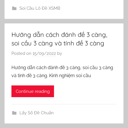
Soi Cầu Lô Đề XSMB
Hướng dẫn cách đánh đề 3 càng,
soi cầu 3 càng và tính đề 3 càng
Posted on
15/09/2022
by
Hướng dẫn cách đánh đề 3 càng, soi cầu 3 càng
và tính đề 3 càng. Kinh nghiệm soi cầu
Continue reading
Lấy Số Đề Chuẩn