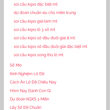
soi cầu kqxs đặc biệt mt
dự đoán chuẩn xíu chủ miền trung
soi cầu kqxs giải tám mt
soi cầu kqxs lô 3 số mt
soi cầu kqxs sớ đầu đuôi giải 8 mt
soi cầu kqxs sớ đầu đuôi giải đặc biệt mt
soi cầu kqxs song thủ lô mt
Sổ Mơ
Kinh Nghiệm Lô Đề
Cách Ăn Lô Đề Chiều Nay
Hôm Nay Đánh Con Gì
Dự đoán KQXS 3 Miền
Lấy Số Đề Chuẩn