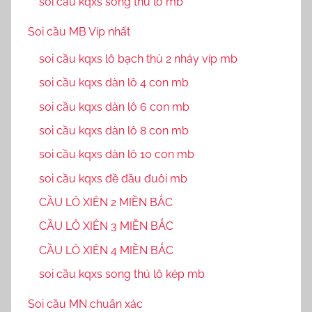
soi cầu kqxs song thủ lô mb
Soi cầu MB Víp nhất
soi cầu kqxs lô bạch thủ 2 nháy víp mb
soi cầu kqxs dàn lô 4 con mb
soi cầu kqxs dàn lô 6 con mb
soi cầu kqxs dàn lô 8 con mb
soi cầu kqxs dàn lô 10 con mb
soi cầu kqxs đề đầu đuôi mb
CẦU LÔ XIÊN 2 MIỀN BẮC
CẦU LÔ XIÊN 3 MIỀN BẮC
CẦU LÔ XIÊN 4 MIỀN BẮC
soi cầu kqxs song thủ lô kép mb
Soi cầu MN chuẩn xác