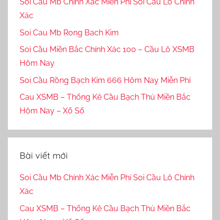
Soi Cầu Mb Chính Xác Miễn Phí Soi Cầu Lô Chính
Xác
Soi Cau Mb Rong Bach Kim
Soi Cầu Miền Bắc Chính Xác 100 – Cầu Lô XSMB
Hôm Nay
Soi Cầu Rồng Bạch Kim 666 Hôm Nay Miễn Phí
Cau XSMB – Thống Kê Cầu Bạch Thủ Miền Bắc
Hôm Nay – Xổ Số
Bài viết mới
Soi Cầu Mb Chính Xác Miễn Phí Soi Cầu Lô Chính
Xác
Cau XSMB – Thống Kê Cầu Bạch Thủ Miền Bắc