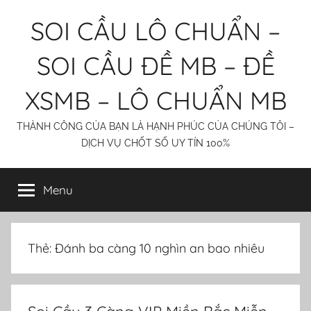
Skip
SOI CẦU LÔ CHUẨN –
to
content
SOI CẦU ĐỀ MB – ĐỀ
XSMB – LÔ CHUẨN MB
THÀNH CÔNG CỦA BẠN LÀ HẠNH PHÚC CỦA CHÚNG TÔI –
DỊCH VỤ CHỐT SỐ UY TÍN 100%
Menu
Thẻ:
Đánh ba càng 10 nghìn an bao nhiêu