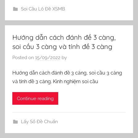
Soi Cầu Lô Đề XSMB
Hướng dẫn cách đánh đề 3 càng,
soi cầu 3 càng và tính đề 3 càng
Posted on
15/09/2022
by
Hướng dẫn cách đánh đề 3 càng, soi cầu 3 càng
và tính đề 3 càng. Kinh nghiệm soi cầu
Continue reading
Lấy Số Đề Chuẩn