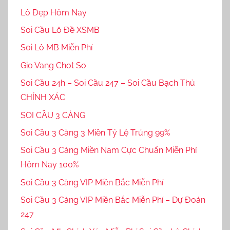
Lô Đẹp Hôm Nay
Soi Cầu Lô Đề XSMB
Soi Lô MB Miễn Phí
Gio Vang Chot So
Soi Cầu 24h – Soi Cầu 247 – Soi Cầu Bạch Thủ
CHÍNH XÁC
SOI CẦU 3 CÀNG
Soi Cầu 3 Càng 3 Miền Tỷ Lệ Trúng 99%
Soi Cầu 3 Càng Miền Nam Cực Chuẩn Miễn Phí
Hôm Nay 100%
Soi Cầu 3 Càng VIP Miền Bắc Miễn Phí
Soi Cầu 3 Càng VIP Miền Bắc Miễn Phí – Dự Đoán
247