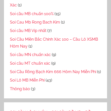
Xác
(1)
Soi cầu MB chuẩn 100%
(15)
Soi Cau Mb Rong Bach Kim
(1)
Soi cầu MB Víp nhất
(7)
Soi Cầu Miền Bắc Chính Xác 100 – Cầu Lô XSMB
Hôm Nay
(1)
Soi cầu MN chuẩn xác
(9)
Soi cầu MT chuẩn xác
(9)
Soi Cầu Rồng Bạch Kim 666 Hôm Nay Miễn Phí
(1)
Soi Lô MB Miễn Phí
(43)
Thông báo
(3)