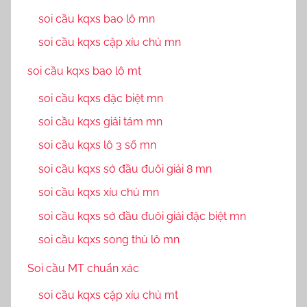
soi cầu kqxs bao lô mn
soi cầu kqxs cặp xíu chủ mn
soi cầu kqxs bao lô mt
soi cầu kqxs đặc biệt mn
soi cầu kqxs giải tám mn
soi cầu kqxs lô 3 số mn
soi cầu kqxs sớ đầu đuôi giải 8 mn
soi cầu kqxs xíu chủ mn
soi cầu kqxs sớ đầu đuôi giải đặc biệt mn
soi cầu kqxs song thủ lô mn
Soi cầu MT chuẩn xác
soi cầu kqxs cặp xíu chủ mt