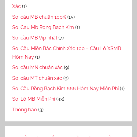
Xác
(1)
Soi cầu MB chuẩn 100%
(15)
Soi Cau Mb Rong Bach Kim
(1)
Soi cầu MB Víp nhất
(7)
Soi Cầu Miền Bắc Chính Xác 100 – Cầu Lô XSMB
Hôm Nay
(1)
Soi cầu MN chuẩn xác
(9)
Soi cầu MT chuẩn xác
(9)
Soi Cầu Rồng Bạch Kim 666 Hôm Nay Miễn Phí
(1)
Soi Lô MB Miễn Phí
(43)
Thông báo
(3)