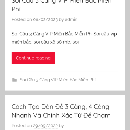
Soi Cầu 3 Càng VIP Miền Bắc Miễn
Phí
Posted on
08/02/2023
by
admin
Soi Cầu 3 Càng VIP Miền Bắc Miễn Phí Soi cầu vip
miền bắc, soi cầu xổ số mb, soi
Continue reading
Soi Cầu 3 Càng VIP Miền Bắc Miễn Phí
Cách Tạo Dàn Đề 3 Càng, 4 Càng
Nhanh Và Chính Xác Từ Đề Chạm
Posted on
29/09/2022
by