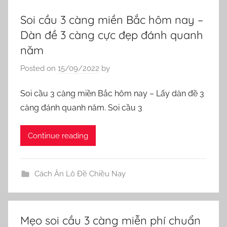
Soi cầu 3 càng miền Bắc hôm nay –
Dàn đề 3 càng cực đẹp đánh quanh
năm
Posted on
15/09/2022
by
Soi cầu 3 càng miền Bắc hôm nay – Lấy dàn đề 3
càng đánh quanh năm. Soi cầu 3
Continue reading
Cách Ăn Lô Đề Chiều Nay
Mẹo soi cầu 3 càng miễn phí chuẩn