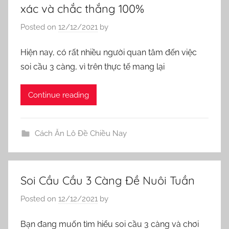
xác và chắc thắng 100%
Posted on
12/12/2021
by
Hiện nay, có rất nhiều người quan tâm đến việc
soi cầu 3 càng, vì trên thực tế mang lại
Continue reading
Cách Ăn Lô Đề Chiều Nay
Soi Cầu Cầu 3 Càng Đề Nuôi Tuần
Posted on
12/12/2021
by
Bạn đang muốn tìm hiểu soi cầu 3 càng và chơi