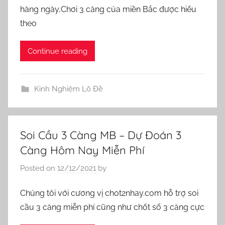
hàng ngày,Chơi 3 càng của miền Bắc được hiểu
theo
Continue reading
Kinh Nghiệm Lô Đề
Soi Cầu 3 Càng MB – Dự Đoán 3
Càng Hôm Nay Miễn Phí
Posted on
12/12/2021
by
Chúng tôi với cương vị chot2nhay.com hỗ trợ soi
cầu 3 càng miễn phí cũng như chốt số 3 càng cực