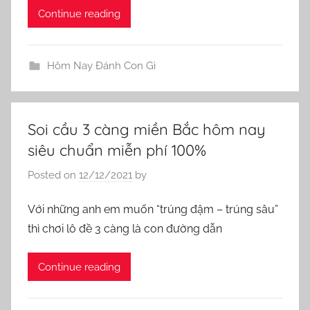
Continue reading
Hôm Nay Đánh Con Gì
Soi cầu 3 càng miền Bắc hôm nay
siêu chuẩn miễn phí 100%
Posted on
12/12/2021
by
Với những anh em muốn “trúng đậm – trúng sâu”
thì chơi lô đề 3 càng là con đường dẫn
Continue reading