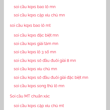
soi cầu kqxs bao lô mn
soi cầu kqxs cặp xíu chủ mn
soi cầu kqxs bao lô mt
soi cầu kqxs đặc biệt mn
soi cầu kqxs giải tám mn
soi cầu kqxs lô 3 số mn
soi cầu kqxs sớ đầu đuôi giải 8 mn
soi cầu kqxs xíu chủ mn
soi cầu kqxs sớ đầu đuôi giải đặc biệt mn
soi cầu kqxs song thủ lô mn
Soi cầu MT chuẩn xác
soi cầu kqxs cặp xíu chủ mt