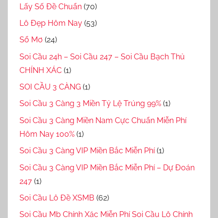
Lấy Số Đề Chuẩn
(70)
Lô Đẹp Hôm Nay
(53)
Sổ Mơ
(24)
Soi Cầu 24h – Soi Cầu 247 – Soi Cầu Bạch Thủ
CHÍNH XÁC
(1)
SOI CẦU 3 CÀNG
(1)
Soi Cầu 3 Càng 3 Miền Tỷ Lệ Trúng 99%
(1)
Soi Cầu 3 Càng Miền Nam Cực Chuẩn Miễn Phí
Hôm Nay 100%
(1)
Soi Cầu 3 Càng VIP Miền Bắc Miễn Phí
(1)
Soi Cầu 3 Càng VIP Miền Bắc Miễn Phí – Dự Đoán
247
(1)
Soi Cầu Lô Đề XSMB
(62)
Soi Cầu Mb Chính Xác Miễn Phí Soi Cầu Lô Chính