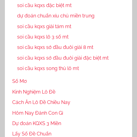
soi cầu kqxs đặc biệt mt
dự đoán chuẩn xíu chủ miền trung
soi cầu kqxs giải tám mt
soi cầu kqxs lô 3 số mt
soi cầu kqxs sớ đầu đuôi giải 8 mt
soi cầu kqxs sớ đầu đuôi giải đặc biệt mt
soi cầu kqxs song thủ lô mt
Sổ Mơ
Kinh Nghiệm Lô Đề
Cách Ăn Lô Đề Chiều Nay
Hôm Nay Đánh Con Gì
Dự đoán KQXS 3 Miền
Lấy Số Đề Chuẩn