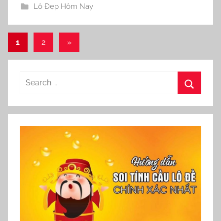
Lô Đẹp Hôm Nay
Phân
Next
1
2
»
Posts
trang
bài
viết