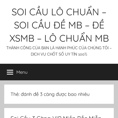
Skip
SOI CẦU LÔ CHUẨN –
to
content
SOI CẦU ĐỀ MB – ĐỀ
XSMB – LÔ CHUẨN MB
THÀNH CÔNG CỦA BẠN LÀ HẠNH PHÚC CỦA CHÚNG TÔI –
DỊCH VỤ CHỐT SỐ UY TÍN 100%
Menu
Thẻ:
đánh đề 3 càng được bao nhiêu