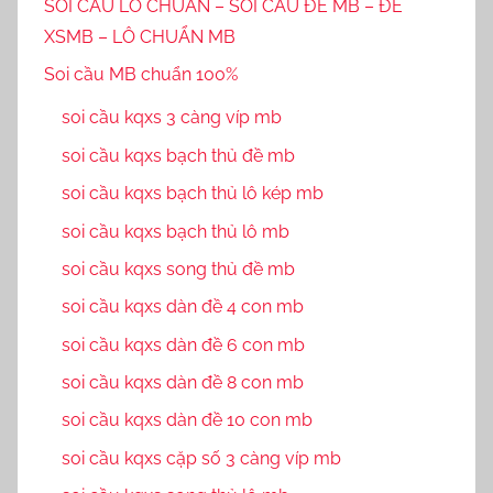
SOI CẦU LÔ CHUẨN – SOI CẦU ĐỀ MB – ĐỀ
XSMB – LÔ CHUẨN MB
Soi cầu MB chuẩn 100%
soi cầu kqxs 3 càng víp mb
soi cầu kqxs bạch thủ đề mb
soi cầu kqxs bạch thủ lô kép mb
soi cầu kqxs bạch thủ lô mb
soi cầu kqxs song thủ đề mb
soi cầu kqxs dàn đề 4 con mb
soi cầu kqxs dàn đề 6 con mb
soi cầu kqxs dàn đề 8 con mb
soi cầu kqxs dàn đề 10 con mb
soi cầu kqxs cặp số 3 càng víp mb