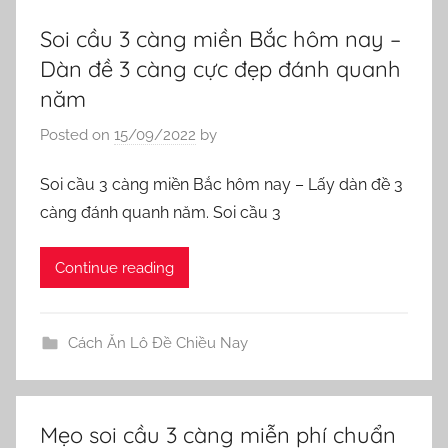
Soi cầu 3 càng miền Bắc hôm nay –
Dàn đề 3 càng cực đẹp đánh quanh
năm
Posted on
15/09/2022
by
Soi cầu 3 càng miền Bắc hôm nay – Lấy dàn đề 3
càng đánh quanh năm. Soi cầu 3
Continue reading
Cách Ăn Lô Đề Chiều Nay
Mẹo soi cầu 3 càng miễn phí chuẩn