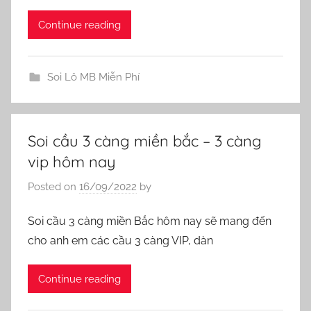
Continue reading
Soi Lô MB Miễn Phí
Soi cầu 3 càng miền bắc – 3 càng
vip hôm nay
Posted on
16/09/2022
by
Soi cầu 3 càng miền Bắc hôm nay sẽ mang đến
cho anh em các cầu 3 càng VIP, dàn
Continue reading