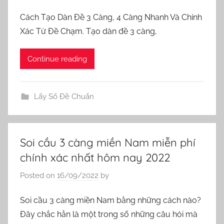
Cách Tạo Dàn Đề 3 Càng, 4 Càng Nhanh Và Chính
Xác Từ Đề Chạm. Tạo dàn đề 3 càng,
Continue reading
Lấy Số Đề Chuẩn
Soi cầu 3 càng miền Nam miễn phí
chính xác nhất hôm nay 2022
Posted on
16/09/2022
by
Soi cầu 3 càng miền Nam bằng những cách nào?
Đây chắc hẳn là một trong số những câu hỏi mà