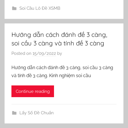
Soi Cầu Lô Đề XSMB
Hướng dẫn cách đánh đề 3 càng,
soi cầu 3 càng và tính đề 3 càng
Posted on
15/09/2022
by
Hướng dẫn cách đánh đề 3 càng, soi cầu 3 càng
và tính đề 3 càng. Kinh nghiệm soi cầu
Continue reading
Lấy Số Đề Chuẩn