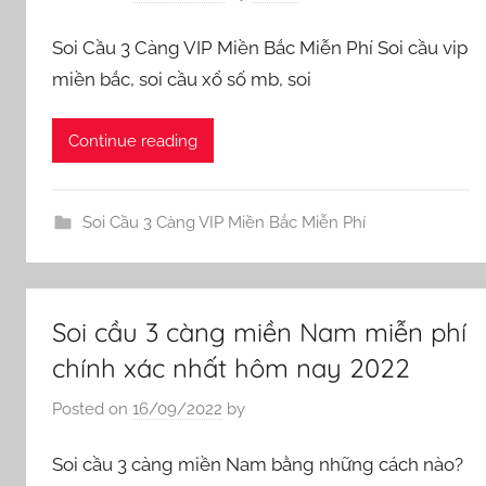
Soi Cầu 3 Càng VIP Miền Bắc Miễn Phí Soi cầu vip
miền bắc, soi cầu xổ số mb, soi
Continue reading
Soi Cầu 3 Càng VIP Miền Bắc Miễn Phí
Soi cầu 3 càng miền Nam miễn phí
chính xác nhất hôm nay 2022
Posted on
16/09/2022
by
Soi cầu 3 càng miền Nam bằng những cách nào?