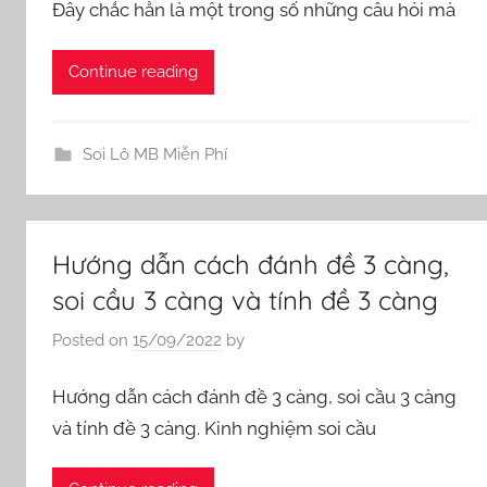
Đây chắc hẳn là một trong số những câu hỏi mà
Continue reading
Soi Lô MB Miễn Phí
Hướng dẫn cách đánh đề 3 càng,
soi cầu 3 càng và tính đề 3 càng
Posted on
15/09/2022
by
Hướng dẫn cách đánh đề 3 càng, soi cầu 3 càng
và tính đề 3 càng. Kinh nghiệm soi cầu