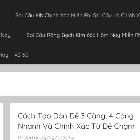
Soi Cầu Mb Chính Xác Miễn Phí Soi Cầu Lô Chính 
 Nay
Soi Cầu Rồng Bạch Kim 666 Hôm Nay Miễn Ph
Nay – Xổ Số
Cách Tạo Dàn Đề 3 Càng, 4 Càng
Nhanh Và Chính Xác Từ Đề Chạm
Posted on
29/09/2022
by