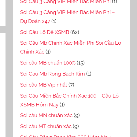
Soi Cầu 3 Càng VIP Miền Bắc Miễn Phí
(1)
Soi Cầu 3 Càng VIP Miền Bắc Miễn Phí –
Dự Đoán 247
(1)
Soi Cầu Lô Đề XSMB
(62)
Soi Cầu Mb Chính Xác Miễn Phí Soi Cầu Lô
Chính Xác
(1)
Soi cầu MB chuẩn 100%
(15)
Soi Cau Mb Rong Bach Kim
(1)
Soi cầu MB Víp nhất
(7)
Soi Cầu Miền Bắc Chính Xác 100 – Cầu Lô
XSMB Hôm Nay
(1)
Soi cầu MN chuẩn xác
(9)
Soi cầu MT chuẩn xác
(9)