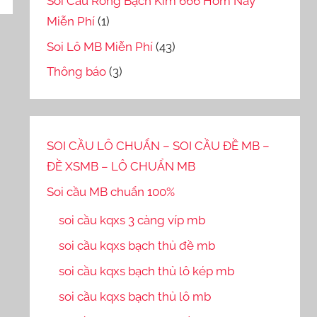
Soi Cầu Rồng Bạch Kim 666 Hôm Nay
Miễn Phí
(1)
Soi Lô MB Miễn Phí
(43)
Thông báo
(3)
SOI CẦU LÔ CHUẨN – SOI CẦU ĐỀ MB –
ĐỀ XSMB – LÔ CHUẨN MB
Soi cầu MB chuẩn 100%
soi cầu kqxs 3 càng víp mb
soi cầu kqxs bạch thủ đề mb
soi cầu kqxs bạch thủ lô kép mb
soi cầu kqxs bạch thủ lô mb