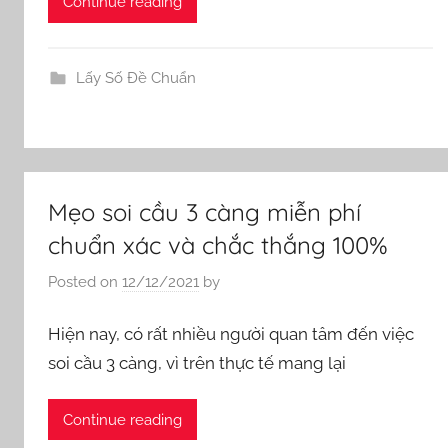
Continue reading
Lấy Số Đề Chuẩn
Mẹo soi cầu 3 càng miễn phí
chuẩn xác và chắc thắng 100%
Posted on
12/12/2021
by
Hiện nay, có rất nhiều người quan tâm đến việc
soi cầu 3 càng, vì trên thực tế mang lại
Continue reading