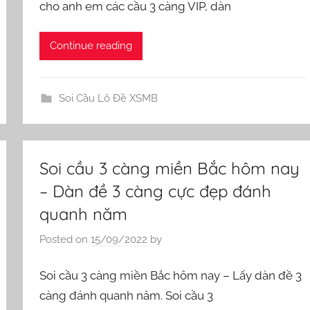
cho anh em các cầu 3 càng VIP, dàn
Continue reading
Soi Cầu Lô Đề XSMB
Soi cầu 3 càng miền Bắc hôm nay
– Dàn đề 3 càng cực đẹp đánh
quanh năm
Posted on
15/09/2022
by
Soi cầu 3 càng miền Bắc hôm nay – Lấy dàn đề 3
càng đánh quanh năm. Soi cầu 3