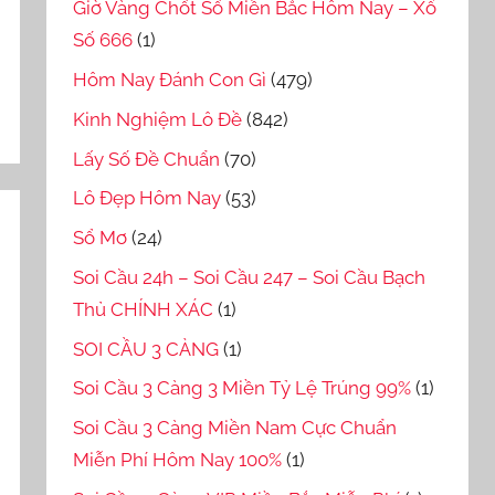
Giờ Vàng Chốt Số Miền Bắc Hôm Nay – Xổ
Số 666
(1)
Hôm Nay Đánh Con Gì
(479)
Kinh Nghiệm Lô Đề
(842)
Lấy Số Đề Chuẩn
(70)
Lô Đẹp Hôm Nay
(53)
Sổ Mơ
(24)
Soi Cầu 24h – Soi Cầu 247 – Soi Cầu Bạch
Thủ CHÍNH XÁC
(1)
SOI CẦU 3 CÀNG
(1)
Soi Cầu 3 Càng 3 Miền Tỷ Lệ Trúng 99%
(1)
Soi Cầu 3 Càng Miền Nam Cực Chuẩn
Miễn Phí Hôm Nay 100%
(1)