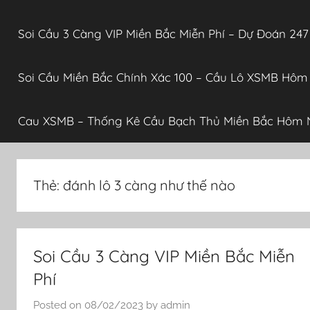
Soi Cầu 3 Càng VIP Miền Bắc Miễn Phí – Dự Đoán 247
Soi Cầu Miền Bắc Chính Xác 100 – Cầu Lô XSMB Hôm
Cau XSMB – Thống Kê Cầu Bạch Thủ Miền Bắc Hôm 
Thẻ:
đánh lô 3 càng như thế nào
Soi Cầu 3 Càng VIP Miền Bắc Miễn
Phí
Posted on
08/02/2023
by
admin