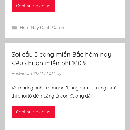
Continue reading
Hôm Nay Đánh Con Gì
Soi cầu 3 càng miền Bắc hôm nay
siêu chuẩn miễn phí 100%
Posted on
12/12/2021
by
Với những anh em muốn “trúng đậm – trúng sâu”
thì chơi lô đề 3 càng là con đường dẫn
Continue reading