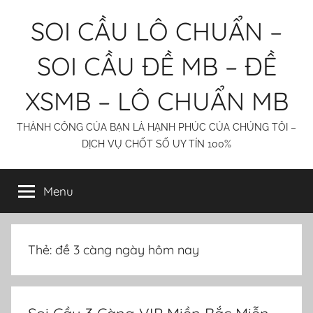
Skip
SOI CẦU LÔ CHUẨN –
to
content
SOI CẦU ĐỀ MB – ĐỀ
XSMB – LÔ CHUẨN MB
THÀNH CÔNG CỦA BẠN LÀ HẠNH PHÚC CỦA CHÚNG TÔI –
DỊCH VỤ CHỐT SỐ UY TÍN 100%
Menu
Thẻ:
đề 3 càng ngày hôm nay