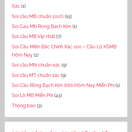
Xác
(1)
Soi cầu MB chuẩn 100%
(15)
Soi Cau Mb Rong Bach Kim
(1)
Soi cầu MB Víp nhất
(7)
Soi Cầu Miền Bắc Chính Xác 100 – Cầu Lô XSMB
Hôm Nay
(1)
Soi cầu MN chuẩn xác
(9)
Soi cầu MT chuẩn xác
(9)
Soi Cầu Rồng Bạch Kim 666 Hôm Nay Miễn Phí
(1)
Soi Lô MB Miễn Phí
(43)
Thông báo
(3)