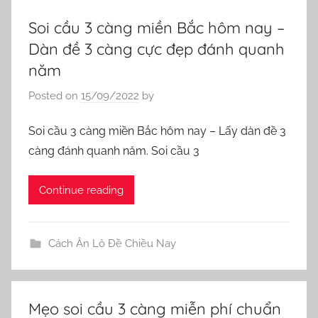
Soi cầu 3 càng miền Bắc hôm nay –
Dàn đề 3 càng cực đẹp đánh quanh
năm
Posted on
15/09/2022
by
Soi cầu 3 càng miền Bắc hôm nay – Lấy dàn đề 3
càng đánh quanh năm. Soi cầu 3
Continue reading
Cách Ăn Lô Đề Chiều Nay
Mẹo soi cầu 3 càng miễn phí chuẩn