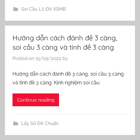
Soi Cầu Lô Đề XSMB
Hướng dẫn cách đánh đề 3 càng,
soi cầu 3 càng và tính đề 3 càng
Posted on
15/09/2022
by
Hướng dẫn cách đánh đề 3 càng, soi cầu 3 càng
và tính đề 3 càng. Kinh nghiệm soi cầu
Continue reading
Lấy Số Đề Chuẩn