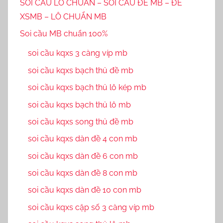
SOI CẦU LÔ CHUẨN – SOI CẦU ĐỀ MB – ĐỀ
XSMB – LÔ CHUẨN MB
Soi cầu MB chuẩn 100%
soi cầu kqxs 3 càng víp mb
soi cầu kqxs bạch thủ đề mb
soi cầu kqxs bạch thủ lô kép mb
soi cầu kqxs bạch thủ lô mb
soi cầu kqxs song thủ đề mb
soi cầu kqxs dàn đề 4 con mb
soi cầu kqxs dàn đề 6 con mb
soi cầu kqxs dàn đề 8 con mb
soi cầu kqxs dàn đề 10 con mb
soi cầu kqxs cặp số 3 càng víp mb