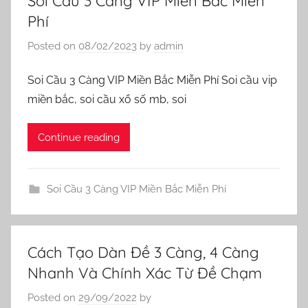
Soi Cầu 3 Càng VIP Miền Bắc Miễn
Phí
Posted on
08/02/2023
by
admin
Soi Cầu 3 Càng VIP Miền Bắc Miễn Phí Soi cầu vip
miền bắc, soi cầu xổ số mb, soi
Continue reading
Soi Cầu 3 Càng VIP Miền Bắc Miễn Phí
Cách Tạo Dàn Đề 3 Càng, 4 Càng
Nhanh Và Chính Xác Từ Đề Chạm
Posted on
29/09/2022
by