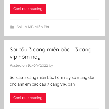
Continue reading
Soi Lô MB Miễn Phí
Soi cầu 3 càng miền bắc – 3 càng
vip hôm nay
Posted on
16/09/2022
by
Soi cầu 3 càng miền Bắc hôm nay sẽ mang đến
cho anh em các cầu 3 càng VIP, dàn
Continue reading