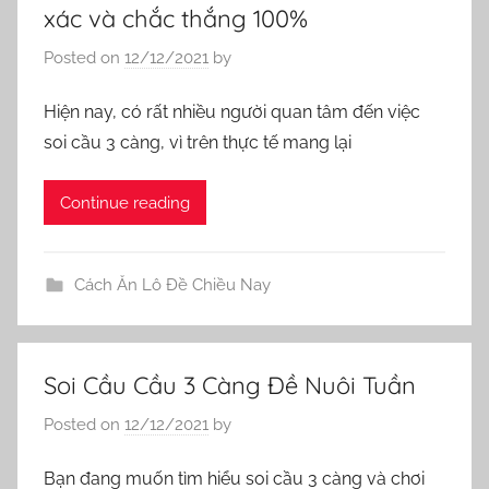
xác và chắc thắng 100%
Posted on
12/12/2021
by
Hiện nay, có rất nhiều người quan tâm đến việc
soi cầu 3 càng, vì trên thực tế mang lại
Continue reading
Cách Ăn Lô Đề Chiều Nay
Soi Cầu Cầu 3 Càng Đề Nuôi Tuần
Posted on
12/12/2021
by
Bạn đang muốn tìm hiểu soi cầu 3 càng và chơi