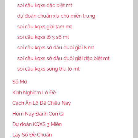
soi cầu kqxs đặc biệt mt
dự đoán chuẩn xíu chủ miền trung
soi cầu kqxs giải tám mt
soi cầu kqxs lô 3 số mt
soi cầu kqxs sớ đầu đuôi giải 8 mt
soi cầu kqxs sớ đầu đuôi giải đặc biệt mt
soi cầu kqxs song thủ lô mt
Sổ Mơ
Kinh Nghiệm Lô Đề
Cách Ăn Lô Đề Chiều Nay
Hôm Nay Đánh Con Gì
Dự đoán KQXS 3 Miền
Lấy Số Đề Chuẩn