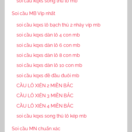
soi cầu kqxs song thủ lô mb
Soi cầu MB Víp nhất
soi cầu kqxs lô bạch thủ 2 nháy víp mb
soi cầu kqxs dàn lô 4 con mb
soi cầu kqxs dàn lô 6 con mb
soi cầu kqxs dàn lô 8 con mb
soi cầu kqxs dàn lô 10 con mb
soi cầu kqxs đề đầu đuôi mb
CẦU LÔ XIÊN 2 MIỀN BẮC
CẦU LÔ XIÊN 3 MIỀN BẮC
CẦU LÔ XIÊN 4 MIỀN BẮC
soi cầu kqxs song thủ lô kép mb
Soi cầu MN chuẩn xác