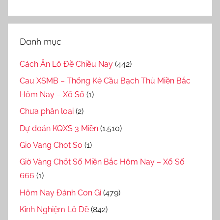
Danh mục
Cách Ăn Lô Đề Chiều Nay
(442)
Cau XSMB – Thống Kê Cầu Bạch Thủ Miền Bắc
Hôm Nay – Xổ Số
(1)
Chưa phân loại
(2)
Dự đoán KQXS 3 Miền
(1.510)
Gio Vang Chot So
(1)
Giờ Vàng Chốt Số Miền Bắc Hôm Nay – Xổ Số
666
(1)
Hôm Nay Đánh Con Gì
(479)
Kinh Nghiệm Lô Đề
(842)