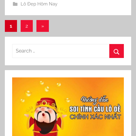
Lô Đẹp Hôm Nay
Phân
Next
1
2
»
Posts
trang
bài
viết