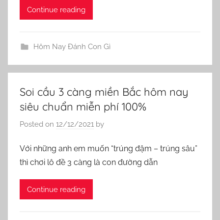
Continue reading
Hôm Nay Đánh Con Gì
Soi cầu 3 càng miền Bắc hôm nay
siêu chuẩn miễn phí 100%
Posted on
12/12/2021
by
Với những anh em muốn “trúng đậm – trúng sâu”
thì chơi lô đề 3 càng là con đường dẫn
Continue reading