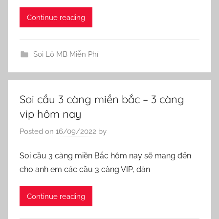
Continue reading
Soi Lô MB Miễn Phí
Soi cầu 3 càng miền bắc – 3 càng
vip hôm nay
Posted on
16/09/2022
by
Soi cầu 3 càng miền Bắc hôm nay sẽ mang đến
cho anh em các cầu 3 càng VIP, dàn
Continue reading