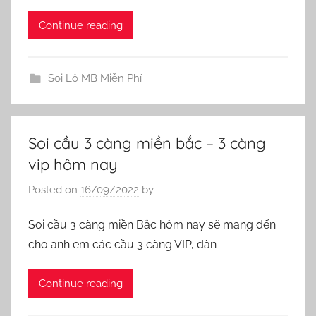
Continue reading
Soi Lô MB Miễn Phí
Soi cầu 3 càng miền bắc – 3 càng
vip hôm nay
Posted on
16/09/2022
by
Soi cầu 3 càng miền Bắc hôm nay sẽ mang đến
cho anh em các cầu 3 càng VIP, dàn
Continue reading