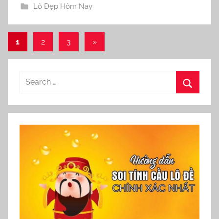
Lô Đẹp Hôm Nay
Phân
Next
1
2
3
»
Posts
trang
bài
viết