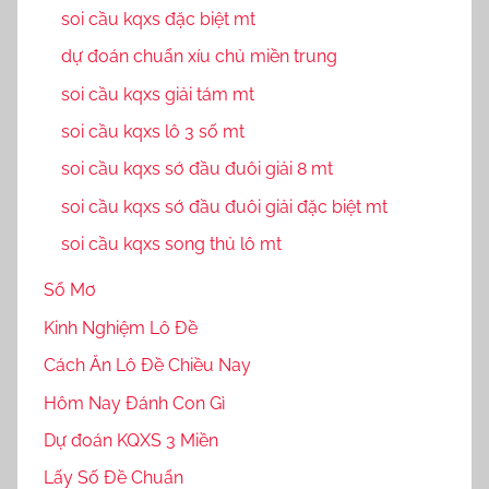
soi cầu kqxs đặc biệt mt
dự đoán chuẩn xíu chủ miền trung
soi cầu kqxs giải tám mt
soi cầu kqxs lô 3 số mt
soi cầu kqxs sớ đầu đuôi giải 8 mt
soi cầu kqxs sớ đầu đuôi giải đặc biệt mt
soi cầu kqxs song thủ lô mt
Sổ Mơ
Kinh Nghiệm Lô Đề
Cách Ăn Lô Đề Chiều Nay
Hôm Nay Đánh Con Gì
Dự đoán KQXS 3 Miền
Lấy Số Đề Chuẩn