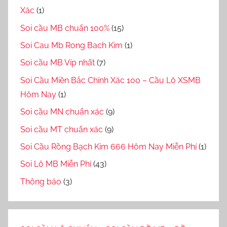
Xác
(1)
Soi cầu MB chuẩn 100%
(15)
Soi Cau Mb Rong Bach Kim
(1)
Soi cầu MB Víp nhất
(7)
Soi Cầu Miền Bắc Chính Xác 100 – Cầu Lô XSMB
Hôm Nay
(1)
Soi cầu MN chuẩn xác
(9)
Soi cầu MT chuẩn xác
(9)
Soi Cầu Rồng Bạch Kim 666 Hôm Nay Miễn Phí
(1)
Soi Lô MB Miễn Phí
(43)
Thông báo
(3)