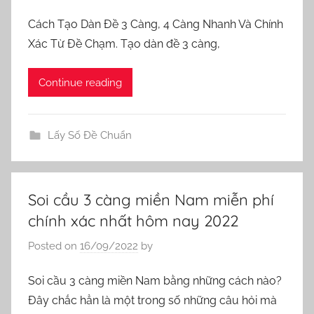
Cách Tạo Dàn Đề 3 Càng, 4 Càng Nhanh Và Chính
Xác Từ Đề Chạm. Tạo dàn đề 3 càng,
Continue reading
Lấy Số Đề Chuẩn
Soi cầu 3 càng miền Nam miễn phí
chính xác nhất hôm nay 2022
Posted on
16/09/2022
by
Soi cầu 3 càng miền Nam bằng những cách nào?
Đây chắc hẳn là một trong số những câu hỏi mà