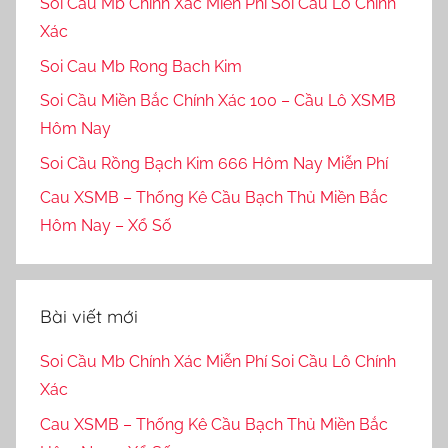
Soi Cầu Mb Chính Xác Miễn Phí Soi Cầu Lô Chính
Xác
Soi Cau Mb Rong Bach Kim
Soi Cầu Miền Bắc Chính Xác 100 – Cầu Lô XSMB
Hôm Nay
Soi Cầu Rồng Bạch Kim 666 Hôm Nay Miễn Phí
Cau XSMB – Thống Kê Cầu Bạch Thủ Miền Bắc
Hôm Nay – Xổ Số
Bài viết mới
Soi Cầu Mb Chính Xác Miễn Phí Soi Cầu Lô Chính
Xác
Cau XSMB – Thống Kê Cầu Bạch Thủ Miền Bắc