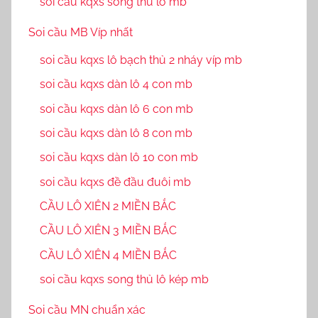
soi cầu kqxs song thủ lô mb
Soi cầu MB Víp nhất
soi cầu kqxs lô bạch thủ 2 nháy víp mb
soi cầu kqxs dàn lô 4 con mb
soi cầu kqxs dàn lô 6 con mb
soi cầu kqxs dàn lô 8 con mb
soi cầu kqxs dàn lô 10 con mb
soi cầu kqxs đề đầu đuôi mb
CẦU LÔ XIÊN 2 MIỀN BẮC
CẦU LÔ XIÊN 3 MIỀN BẮC
CẦU LÔ XIÊN 4 MIỀN BẮC
soi cầu kqxs song thủ lô kép mb
Soi cầu MN chuẩn xác