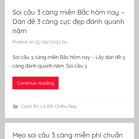
Soi cầu 3 càng miền Bắc hôm nay –
Dàn đề 3 càng cực đẹp đánh quanh
năm
Posted on
15/09/2022
by
Soi cầu 3 càng miền Bắc hôm nay – Lấy dàn đề 3
càng đánh quanh năm. Soi cầu 3
Continue reading
Cách Ăn Lô Đề Chiều Nay
Mẹo soi cầu 3 càng miễn phí chuẩn