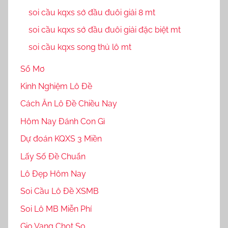
soi cầu kqxs sớ đầu đuôi giải 8 mt
soi cầu kqxs sớ đầu đuôi giải đặc biệt mt
soi cầu kqxs song thủ lô mt
Sổ Mơ
Kinh Nghiệm Lô Đề
Cách Ăn Lô Đề Chiều Nay
Hôm Nay Đánh Con Gì
Dự đoán KQXS 3 Miền
Lấy Số Đề Chuẩn
Lô Đẹp Hôm Nay
Soi Cầu Lô Đề XSMB
Soi Lô MB Miễn Phí
Gio Vang Chot So