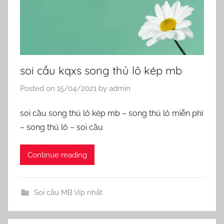
soi cầu kqxs song thủ lô kép mb
Posted on
15/04/2021
by
admin
soi cầu song thủ lô kép mb – song thủ lô miễn phí
– song thủ lô – soi cầu
Continue reading
Soi cầu MB Víp nhất