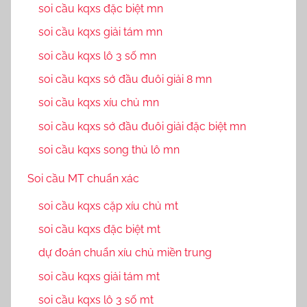
soi cầu kqxs đặc biệt mn
soi cầu kqxs giải tám mn
soi cầu kqxs lô 3 số mn
soi cầu kqxs sớ đầu đuôi giải 8 mn
soi cầu kqxs xíu chủ mn
soi cầu kqxs sớ đầu đuôi giải đặc biệt mn
soi cầu kqxs song thủ lô mn
Soi cầu MT chuẩn xác
soi cầu kqxs cặp xíu chủ mt
soi cầu kqxs đặc biệt mt
dự đoán chuẩn xíu chủ miền trung
soi cầu kqxs giải tám mt
soi cầu kqxs lô 3 số mt