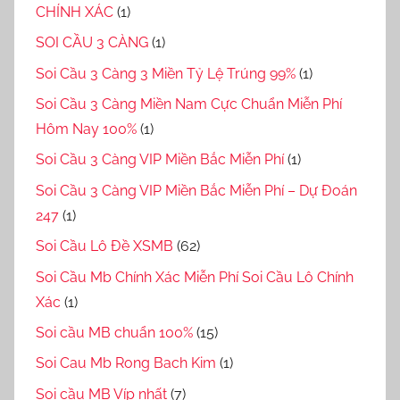
CHÍNH XÁC
(1)
SOI CẦU 3 CÀNG
(1)
Soi Cầu 3 Càng 3 Miền Tỷ Lệ Trúng 99%
(1)
Soi Cầu 3 Càng Miền Nam Cực Chuẩn Miễn Phí
Hôm Nay 100%
(1)
Soi Cầu 3 Càng VIP Miền Bắc Miễn Phí
(1)
Soi Cầu 3 Càng VIP Miền Bắc Miễn Phí – Dự Đoán
247
(1)
Soi Cầu Lô Đề XSMB
(62)
Soi Cầu Mb Chính Xác Miễn Phí Soi Cầu Lô Chính
Xác
(1)
Soi cầu MB chuẩn 100%
(15)
Soi Cau Mb Rong Bach Kim
(1)
Soi cầu MB Víp nhất
(7)