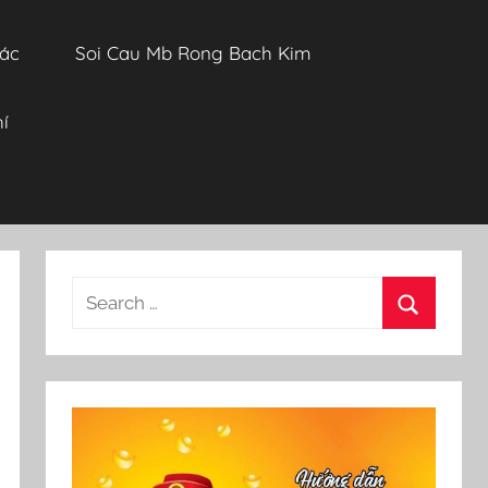
Xác
Soi Cau Mb Rong Bach Kim
í