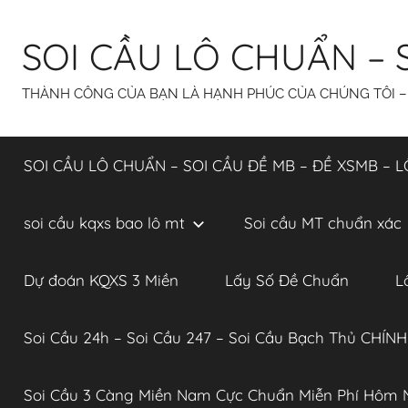
Skip
to
SOI CẦU LÔ CHUẨN – 
content
THÀNH CÔNG CỦA BẠN LÀ HẠNH PHÚC CỦA CHÚNG TÔI – D
SOI CẦU LÔ CHUẨN – SOI CẦU ĐỀ MB – ĐỀ XSMB – 
soi cầu kqxs bao lô mt
Soi cầu MT chuẩn xác
Dự đoán KQXS 3 Miền
Lấy Số Đề Chuẩn
L
Soi Cầu 24h – Soi Cầu 247 – Soi Cầu Bạch Thủ CHÍN
Soi Cầu 3 Càng Miền Nam Cực Chuẩn Miễn Phí Hôm 