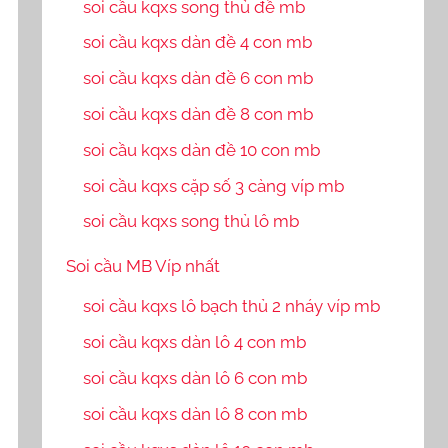
soi cầu kqxs song thủ đề mb
soi cầu kqxs dàn đề 4 con mb
soi cầu kqxs dàn đề 6 con mb
soi cầu kqxs dàn đề 8 con mb
soi cầu kqxs dàn đề 10 con mb
soi cầu kqxs cặp số 3 càng víp mb
soi cầu kqxs song thủ lô mb
Soi cầu MB Víp nhất
soi cầu kqxs lô bạch thủ 2 nháy víp mb
soi cầu kqxs dàn lô 4 con mb
soi cầu kqxs dàn lô 6 con mb
soi cầu kqxs dàn lô 8 con mb