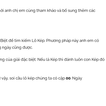
 mời anh chị em cùng tham khảo và bổ sung thêm các
c Biệt để tìm kiếm Lô Kép. Phương pháp này anh em có
3 ngày cũng được.
ùng của giải đặc biệt. Nếu là Kép thì đánh luôn con Kép đó
ư vậy, soi cầu lô kép chúng ta có cặp
00
. Ngày