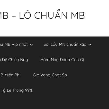
SMB – LÔ CHUẨN MB
ầu MB Víp nhất
Soi cầu MN chuẩn xác
ô Đề Chiều Nay
Hôm Nay Đánh Con Gì
MB Miễn Phí
Gio Vang Chot So
 Tỷ Lệ Trúng 99%