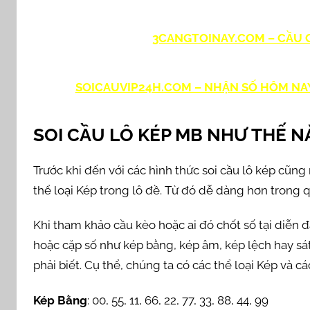
3CANGTOINAY.COM – CẦU 
SOICAUVIP24H.COM – NHẬN SỐ HÔM NAY,
SOI CẦU LÔ KÉP MB NHƯ THẾ N
Trước khi đến với các hình thức soi cầu lô kép cũng
thể loại Kép trong lô đề. Từ đó dễ dàng hơn trong q
Khi tham khảo cầu kèo hoặc ai đó chốt số tại diễn 
hoặc cặp số như kép bằng, kép âm, kép lệch hay sát 
phải biết. Cụ thể, chúng ta có các thể loại Kép và c
Kép Bằng
: 00, 55, 11, 66, 22, 77, 33, 88, 44, 99