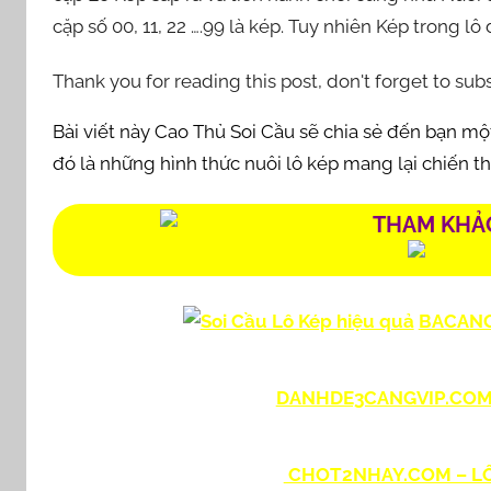
cặp số 00, 11, 22 ….99 là kép. Tuy nhiên Kép trong lô
Thank you for reading this post, don't forget to sub
Bài viết này Cao Thủ Soi Cầu sẽ chia sẻ đến bạn mộ
đó là những hình thức nuôi lô kép mang lại chiến t
THAM KHẢO
BACANG
DANHDE3CANGVIP.COM
CHOT2NHAY.COM – L