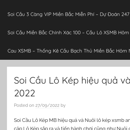
Soi Cầu 3 Càng VIP Miền Bắc Miễn Phí – Dự Đoán 247
Soi Cầu Miền Bắc Chính Xác 100 – Cầu Lô XSMB Hôm
Cau XSMB – Thống Kê Cầu Bạch Thủ Miền Bắc Hôm 
Soi Cầu Lô Kép hiệu quả v
2022
Posted on
27/09/2022
by
Soi Cầu Lô Kép MB hiệu quả và Nuôi lô kép xsmb a
cặp Lô Kép sắp ra và tiến hành chơi cũng như Nuôi 