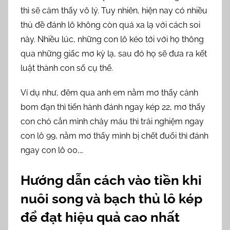
thì sẽ cảm thấy vô lý. Tuy nhiên, hiện nay có nhiều
thủ đề đánh lô không còn quá xa lạ với cách soi
này. Nhiều lúc, những con lô kéo tới với họ thông
qua những giấc mơ kỳ lạ, sau đó họ sẽ đưa ra kết
luật thành con số cụ thể.
Ví dụ như, đêm qua anh em nằm mơ thấy cảnh
bom đạn thì tiến hành đánh ngay kép 22, mơ thấy
con chó cắn mình chảy máu thì trải nghiệm ngay
con lô 99, nằm mơ thấy mình bị chết đuối thì đánh
ngay con lô 00,…
Hướng dẫn cách vào tiền khi
nuôi song và bạch thủ lô kép
để đạt hiệu quả cao nhất