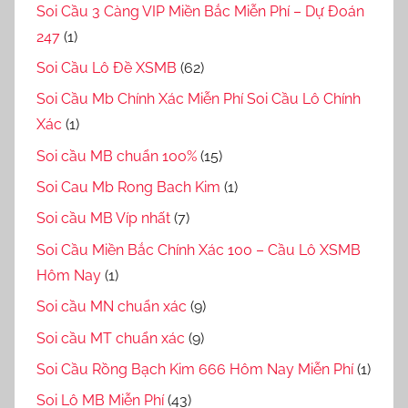
Soi Cầu 3 Càng VIP Miền Bắc Miễn Phí – Dự Đoán
247
(1)
Soi Cầu Lô Đề XSMB
(62)
Soi Cầu Mb Chính Xác Miễn Phí Soi Cầu Lô Chính
Xác
(1)
Soi cầu MB chuẩn 100%
(15)
Soi Cau Mb Rong Bach Kim
(1)
Soi cầu MB Víp nhất
(7)
Soi Cầu Miền Bắc Chính Xác 100 – Cầu Lô XSMB
Hôm Nay
(1)
Soi cầu MN chuẩn xác
(9)
Soi cầu MT chuẩn xác
(9)
Soi Cầu Rồng Bạch Kim 666 Hôm Nay Miễn Phí
(1)
Soi Lô MB Miễn Phí
(43)