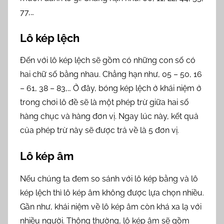
77,…
Lô kép lệch
Đến với lô kép lệch sẽ gồm có những con số có
hai chữ số bằng nhau. Chẳng hạn như, 05 – 50, 16
– 61, 38 – 83,… Ở đây, bóng kép lệch ở khái niệm ở
trong chơi lô đề sẽ là một phép trừ giữa hai số
hàng chục và hàng đơn vị. Ngay lúc này, kết quả
của phép trừ này sẽ được trả về là 5 đơn vị.
Lô kép âm
Nếu chúng ta đem so sánh với lô kép bằng và lô
kép lệch thì lô kép âm không được lựa chọn nhiều.
Gần như, khái niệm về lô kép âm còn khá xa lạ với
nhiều người. Thông thường, lô kép âm sẽ gồm