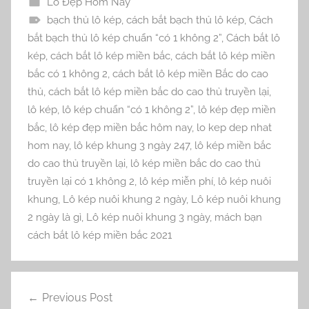
Lô Đẹp Hôm Nay
bạch thủ lô kép
,
cách bắt bạch thủ lô kép
,
Cách
bắt bạch thủ lô kép chuẩn “có 1 không 2”
,
Cách bắt lô
kép
,
cách bắt lô kép miền bắc
,
cách bắt lô kép miền
bắc có 1 không 2
,
cách bắt lô kép miền Bắc do cao
thủ
,
cách bắt lô kép miền bắc do cao thủ truyền lại
,
lô kép
,
lô kép chuẩn “có 1 không 2”
,
lô kép đẹp miền
bắc
,
lô kép đẹp miền bắc hôm nay
,
lo kep dep nhat
hom nay
,
lô kép khung 3 ngày 247
,
lô kép miền bắc
do cao thủ truyền lại
,
lô kép miền bắc do cao thủ
truyền lại có 1 không 2
,
lô kép miễn phí
,
lô kép nuôi
khung
,
Lô kép nuôi khung 2 ngày
,
Lô kép nuôi khung
2 ngày là gì
,
Lô kép nuôi khung 3 ngày
,
mách bạn
cách bắt lô kép miền bắc 2021
Điều
Previous Post
hướng