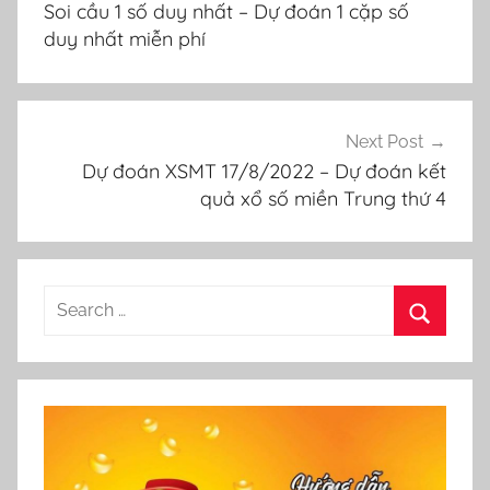
Soi cầu 1 số duy nhất – Dự đoán 1 cặp số
bài
duy nhất miễn phí
viết
Next Post
Dự đoán XSMT 17/8/2022 – Dự đoán kết
quả xổ số miền Trung thứ 4