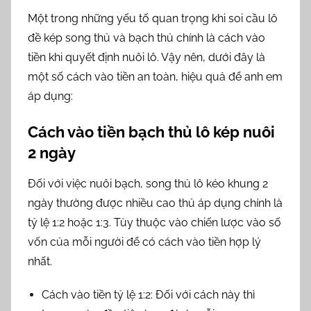
Một trong những yếu tố quan trọng khi soi cầu lô
đề kép song thủ và bạch thủ chính là cách vào
tiền khi quyết định nuôi lô. Vậy nên, dưới đây là
một số cách vào tiền an toàn, hiệu quả để anh em
áp dụng:
Cách vào tiền bạch thủ lô kép nuôi
2 ngày
Đối với việc nuôi bạch, song thủ lô kéo khung 2
ngày thường được nhiều cao thủ áp dụng chính là
tỷ lệ 1:2 hoặc 1:3. Tùy thuộc vào chiến lược vào số
vốn của mỗi người để có cách vào tiền hợp lý
nhất.
Cách vào tiền tỷ lệ 1:2: Đối với cách này thì