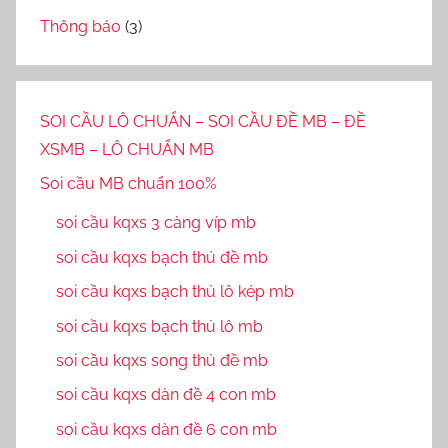
Thông báo
(3)
SOI CẦU LÔ CHUẨN – SOI CẦU ĐỀ MB – ĐỀ
XSMB – LÔ CHUẨN MB
Soi cầu MB chuẩn 100%
soi cầu kqxs 3 càng víp mb
soi cầu kqxs bạch thủ đề mb
soi cầu kqxs bạch thủ lô kép mb
soi cầu kqxs bạch thủ lô mb
soi cầu kqxs song thủ đề mb
soi cầu kqxs dàn đề 4 con mb
soi cầu kqxs dàn đề 6 con mb