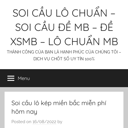
Skip
SOI CẦU LÔ CHUẨN –
to
content
SOI CẦU ĐỀ MB – ĐỀ
XSMB – LÔ CHUẨN MB
THÀNH CÔNG CỦA BẠN LÀ HẠNH PHÚC CỦA CHÚNG TÔI –
DỊCH VỤ CHỐT SỐ UY TÍN 100%
Menu
Soi cầu lô kép miền bắc miễn phí
hôm nay
Posted on
16/08/2022
by