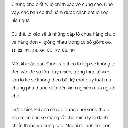
Chúng cho biết tỷ lệ chính xác vô cùng cao. Nhờ
vậy, các bạn có thể nắm được cách bắt lô kép
hiệu quả.
Cụ thể, lô kéo sẽ là những cặp lô chứa hàng chục
và hàng đơn vị giống nhau trong 10 số gồm: 00,
11, 22, 33, 44, 55, 66, 77, 88, 99.
Một khi các bạn đánh cặp theo lô kép sẽ không lo
đến vấn đề số lộn. Tuy nhiên, trong thực tế việc
săn lô ké sẽ không theo bất kỳ một quy luật mà
chúng phụ thuộc dựa trên kinh nghiệm của người
chơi.
Được biết, khi anh em áp dụng chơi song thủ lô
kép miền bắc sẽ mang về cho mình tỷ lệ dành
chiến thắng vô cùng cao. Ngoài ra, anh em còn