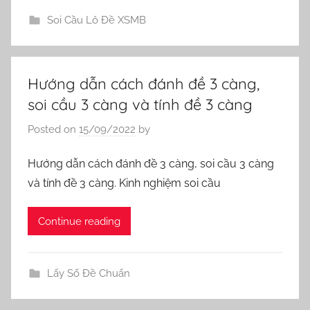
Soi Cầu Lô Đề XSMB
Hướng dẫn cách đánh đề 3 càng,
soi cầu 3 càng và tính đề 3 càng
Posted on
15/09/2022
by
Hướng dẫn cách đánh đề 3 càng, soi cầu 3 càng
và tính đề 3 càng. Kinh nghiệm soi cầu
Continue reading
Lấy Số Đề Chuẩn