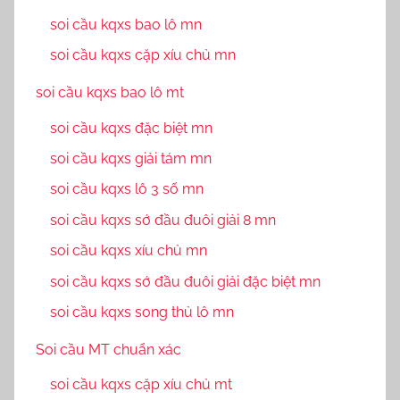
soi cầu kqxs bao lô mn
soi cầu kqxs cặp xíu chủ mn
soi cầu kqxs bao lô mt
soi cầu kqxs đặc biệt mn
soi cầu kqxs giải tám mn
soi cầu kqxs lô 3 số mn
soi cầu kqxs sớ đầu đuôi giải 8 mn
soi cầu kqxs xíu chủ mn
soi cầu kqxs sớ đầu đuôi giải đặc biệt mn
soi cầu kqxs song thủ lô mn
Soi cầu MT chuẩn xác
soi cầu kqxs cặp xíu chủ mt