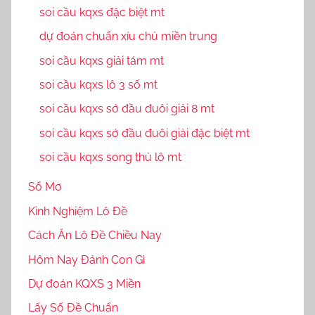
soi cầu kqxs đặc biệt mt
dự đoán chuẩn xíu chủ miền trung
soi cầu kqxs giải tám mt
soi cầu kqxs lô 3 số mt
soi cầu kqxs sớ đầu đuôi giải 8 mt
soi cầu kqxs sớ đầu đuôi giải đặc biệt mt
soi cầu kqxs song thủ lô mt
Sổ Mơ
Kinh Nghiệm Lô Đề
Cách Ăn Lô Đề Chiều Nay
Hôm Nay Đánh Con Gì
Dự đoán KQXS 3 Miền
Lấy Số Đề Chuẩn