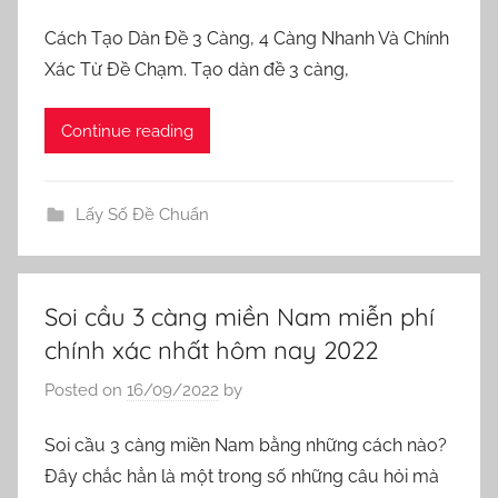
Cách Tạo Dàn Đề 3 Càng, 4 Càng Nhanh Và Chính
Xác Từ Đề Chạm. Tạo dàn đề 3 càng,
Continue reading
Lấy Số Đề Chuẩn
Soi cầu 3 càng miền Nam miễn phí
chính xác nhất hôm nay 2022
Posted on
16/09/2022
by
Soi cầu 3 càng miền Nam bằng những cách nào?
Đây chắc hẳn là một trong số những câu hỏi mà