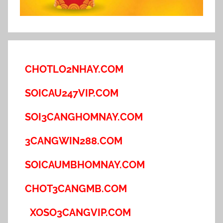
CHOTLO2NHAY.COM
SOICAU247VIP.COM
SOI3CANGHOMNAY.COM
3CANGWIN288.COM
SOICAUMBHOMNAY.COM
CHOT3CANGMB.COM
XOSO3CANGVIP.COM