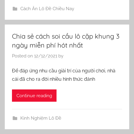
Cách Ăn Lô Đề Chiều Nay
Chia sẻ cách soi cầu lô cặp khung 3
ngày miễn phí hót nhất
Posted on
12/12/2021
by
Để đáp ứng nhu cầu giải trí của người chơi, nhà
cái đã cho ra đời nhiều hình thức đánh
Continue reading
Kinh Nghiệm Lô Đề