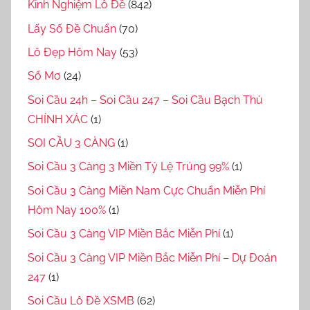
Kinh Nghiệm Lô Đề
(842)
Lấy Số Đề Chuẩn
(70)
Lô Đẹp Hôm Nay
(53)
Sổ Mơ
(24)
Soi Cầu 24h – Soi Cầu 247 – Soi Cầu Bạch Thủ
CHÍNH XÁC
(1)
SOI CẦU 3 CÀNG
(1)
Soi Cầu 3 Càng 3 Miền Tỷ Lệ Trúng 99%
(1)
Soi Cầu 3 Càng Miền Nam Cực Chuẩn Miễn Phí
Hôm Nay 100%
(1)
Soi Cầu 3 Càng VIP Miền Bắc Miễn Phí
(1)
Soi Cầu 3 Càng VIP Miền Bắc Miễn Phí – Dự Đoán
247
(1)
Soi Cầu Lô Đề XSMB
(62)