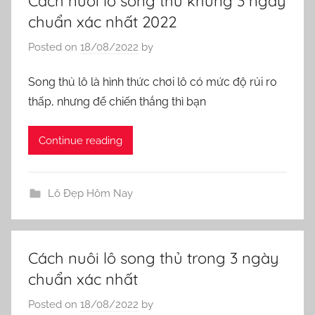
Cách nuôi lô song thủ khung 3 ngày
chuẩn xác nhất 2022
Posted on
18/08/2022
by
Song thủ lô là hình thức chơi lô có mức độ rủi ro
thấp, nhưng để chiến thắng thì bạn
Continue reading
Lô Đẹp Hôm Nay
Cách nuôi lô song thủ trong 3 ngày
chuẩn xác nhất
Posted on
18/08/2022
by