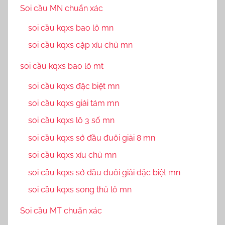
Soi cầu MN chuẩn xác
soi cầu kqxs bao lô mn
soi cầu kqxs cặp xíu chủ mn
soi cầu kqxs bao lô mt
soi cầu kqxs đặc biệt mn
soi cầu kqxs giải tám mn
soi cầu kqxs lô 3 số mn
soi cầu kqxs sớ đầu đuôi giải 8 mn
soi cầu kqxs xíu chủ mn
soi cầu kqxs sớ đầu đuôi giải đặc biệt mn
soi cầu kqxs song thủ lô mn
Soi cầu MT chuẩn xác