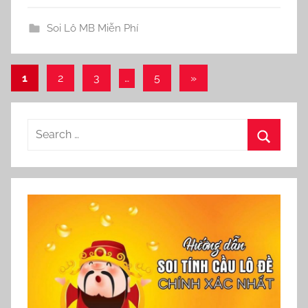
Soi Lô MB Miễn Phí
Phân
Next
1
2
3
…
5
»
Posts
trang
bài
viết