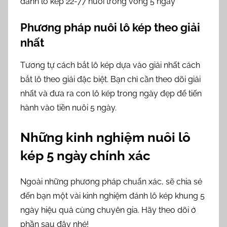
đánh lô kép 22-77 nuôi trong vòng 5 ngày
Phương pháp nuôi lô kép theo giải
nhất
Tương tự cách bắt lô kép dựa vào giải nhất cách
bắt lô theo giải đặc biệt. Bạn chỉ cần theo dõi giải
nhất và đưa ra con lô kép trong ngày đẹp để tiến
hành vào tiền nuôi 5 ngày.
Những kinh nghiệm nuôi lô
kép 5 ngày chính xác
Ngoài những phương pháp chuẩn xác, sẽ chia sẻ
đến bạn một vài kinh nghiệm đánh lô kép khung 5
ngày hiệu quả cùng chuyên gia. Hãy theo dõi ở
phần sau đây nhé!