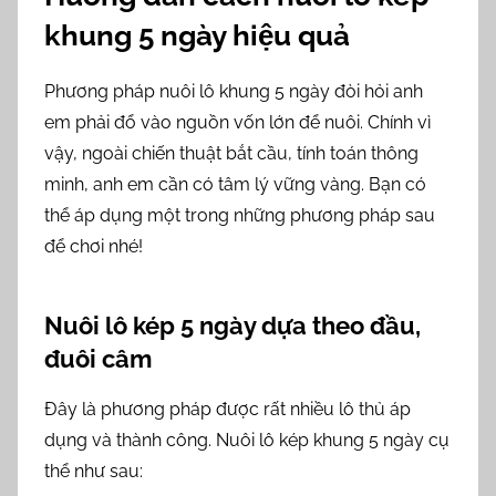
khung 5 ngày hiệu quả
Phương pháp nuôi lô khung 5 ngày đòi hỏi anh
em phải đổ vào nguồn vốn lớn để nuôi. Chính vì
vậy, ngoài chiến thuật bắt cầu, tính toán thông
minh, anh em cần có tâm lý vững vàng. Bạn có
thể áp dụng một trong những phương pháp sau
để chơi nhé!
Nuôi lô kép 5 ngày dựa theo đầu,
đuôi câm
Đây là phương pháp được rất nhiều lô thủ áp
dụng và thành công. Nuôi lô kép khung 5 ngày cụ
thể như sau: