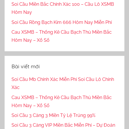
Soi Cầu Miền Bắc Chính Xác 100 – Cầu Lô XSMB
Hôm Nay
Soi Cầu Rồng Bạch Kim 666 Hôm Nay Miễn Phí
Cau XSMB – Thống Kê Cầu Bạch Thủ Miền Bắc
Hôm Nay – Xổ Số
Bài viết mới
Soi Cầu Mb Chính Xác Miễn Phí Soi Cầu Lô Chính
Xác
Cau XSMB – Thống Kê Cầu Bạch Thủ Miền Bắc
Hôm Nay – Xổ Số
Soi Cầu 3 Càng 3 Miền Tỷ Lệ Trúng 99%
Soi Cầu 3 Càng VIP Miền Bắc Miễn Phí – Dự Đoán