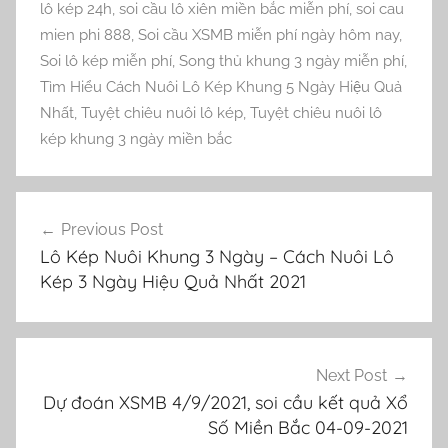
lô kép 24h
,
soi cầu lô xiên miền bắc miễn phí
,
soi cau
mien phi 888
,
Soi cầu XSMB miễn phí ngày hôm nay
,
Soi lô kép miễn phí
,
Song thủ khung 3 ngày miễn phí
,
Tìm Hiểu Cách Nuôi Lô Kép Khung 5 Ngày Hiệu Quả
Nhất
,
Tuyệt chiêu nuôi lô kép
,
Tuyệt chiêu nuôi lô
kép khung 3 ngày miền bắc
Điều
Previous Post
hướng
Lô Kép Nuôi Khung 3 Ngày – Cách Nuôi Lô
bài
Kép 3 Ngày Hiệu Quả Nhất 2021
viết
Next Post
Dự đoán XSMB 4/9/2021, soi cầu kết quả Xổ
Số Miền Bắc 04-09-2021