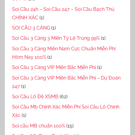
Soi Cầu 24h – Soi Cầu 247 – Soi Cầu Bạch Thủ
CHÍNH XÁC
(1)
SOI CẦU 3 CÀNG
(1)
Soi Cầu 3 Càng 3 Miền Tỷ Lệ Trúng 99%
(1)
Soi Cầu 3 Càng Miền Nam Cực Chuẩn Miễn Phí
Hôm Nay 100%
(1)
Soi Cầu 3 Càng VIP Miền Bắc Miễn Phí
(1)
Soi Cầu 3 Càng VIP Miền Bắc Miễn Phí – Dự Đoán
247
(1)
Soi Cầu Lô Đề XSMB
(62)
Soi Cầu Mb Chính Xác Miễn Phí Soi Cầu Lô Chính
Xác
(1)
Soi cầu MB chuẩn 100%
(15)