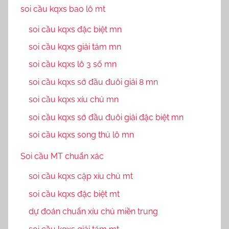
soi cầu kqxs bao lô mt
soi cầu kqxs đặc biệt mn
soi cầu kqxs giải tám mn
soi cầu kqxs lô 3 số mn
soi cầu kqxs sớ đầu đuôi giải 8 mn
soi cầu kqxs xíu chủ mn
soi cầu kqxs sớ đầu đuôi giải đặc biệt mn
soi cầu kqxs song thủ lô mn
Soi cầu MT chuẩn xác
soi cầu kqxs cặp xíu chủ mt
soi cầu kqxs đặc biệt mt
dự đoán chuẩn xíu chủ miền trung