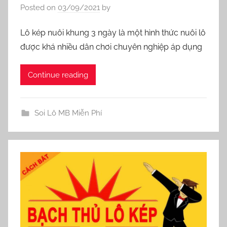
Posted on
03/09/2021
by
Lô kép nuôi khung 3 ngày là một hình thức nuôi lô
được khá nhiều dân chơi chuyên nghiệp áp dụng
Continue reading
Soi Lô MB Miễn Phí