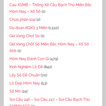
Cau XSMB – Thống Kê Cầu Bạch Thủ Miền Bắc
Hôm Nay – Xổ Số
(1)
Chưa phân loại
(2)
Dự đoán KQXS 3 Miền
(1.510)
Gio Vang Chot So
(1)
Giờ Vàng Chốt Số Miền Bắc Hôm Nay – Xổ Số
666
(1)
Hôm Nay Đánh Con Gì
(479)
Kinh Nghiệm Lô Đề
(842)
Lấy Số Đề Chuẩn
(70)
Lô Đẹp Hôm Nay
(53)
Sổ Mơ
(24)
Soi Cầu 24h – Soi Cầu 247 – Soi Cầu Bạch Thủ