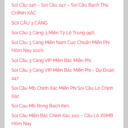
Soi Cầu 24h – Soi Cầu 247 – Soi Cầu Bạch Thủ
CHÍNH XÁC
SOI CẦU 3 CÀNG
Soi Cầu 3 Càng 3 Miền Tỷ Lệ Trúng 99%
Soi Cầu 3 Càng Miền Nam Cực Chuẩn Miễn Phí
Hôm Nay 100%
Soi Cầu 3 Càng VIP Miền Bắc Miễn Phí
Soi Cầu 3 Càng VIP Miền Bắc Miễn Phí – Dự Đoán
247
Soi Cầu Mb Chính Xác Miễn Phí Soi Cầu Lô Chính
Xác
Soi Cau Mb Rong Bach Kim
Soi Cầu Miền Bắc Chính Xác 100 – Cầu Lô XSMB
Hôm Nay