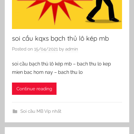
soi cầu kqxs bạch thủ lô kép mb
Posted on
15/04/2021
by
admin
soi cầu bạch thủ lô kép mb – bach thu lo kep
mien bac hom nay – bach thu lo
Continue reading
Soi cầu MB Víp nhất